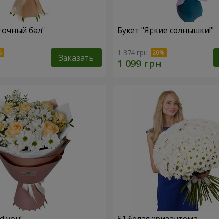
точный бал"
Букет "Яркие солнышки!"
1 374 грн
Заказать
ed you"
51 белая хризантема