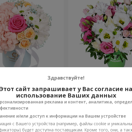
робке "Счастья не
Композиция "Лучики в гла
Здравствуйте!
Этот сайт запрашивает у Вас согласие н
954 грн
Заказать
использование Ваших данных
рсонализированная реклама и контент, аналитика, опреде
фективности
анение и/или доступ к информации на Вашем устройстве
ация с Вашего устройства (например, файлы cookie и уникальн
фикаторы) будет доступна поставщикам. Кроме того, они, а так