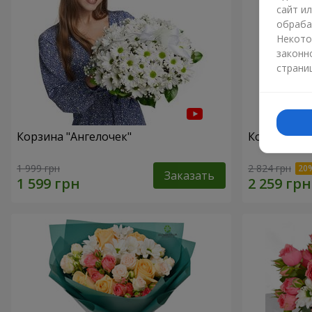
сайт и
обраба
Некото
законн
страни
Корзина "Ангелочек"
Корзина "В
1 999 грн
2 824 грн
Заказать