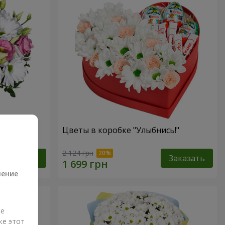
зах"
Цветы в коробке "Улыбнись!"
а
2 124 грн
Заказать
Заказать
ление
ые
же этот