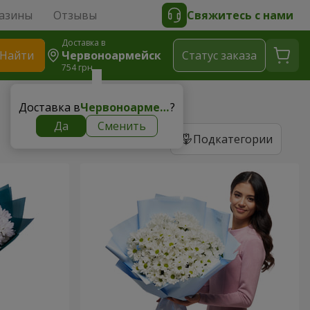
азины
Отзывы
Свяжитесь с нами
Доставка в
Найти
Червоноармейск
Cтатус заказа
754 грн
Доставка в
Червоноармейск
?
Да
Сменить
Подкатегории