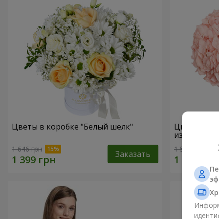
Цветы в коробке "Белый шелк"
Цветы в ко
избежать"
1 646 грн
1 599 грн
Заказать
Пе
эф
Хр
Информ
иденти