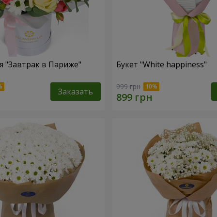
 "Завтрак в Париже"
Букет "White happiness"
999 грн
Заказать