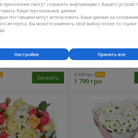
ли приложение смогут сохранять информацию с Вашего устройст
тывать Ваши персональные данные.
рые поставщики могут использовать Ваши данные на основани
ого интереса. Вы можете изменить свой выбор позже по ссылке
цы.
Настройки
Принять все
любленный сад"
Композиция "Charlotte"
2 249 грн
Заказать