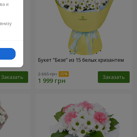
ва и
и
 внизу
Букет "Безе" из 15 белых хризантем
2 665 грн
Заказать
Заказать