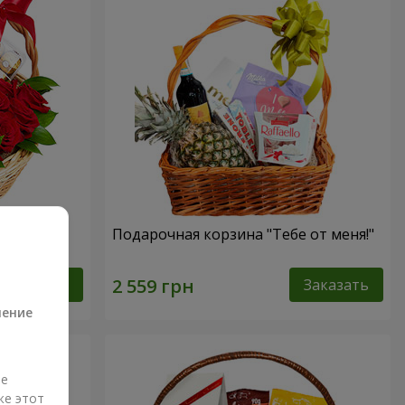
ссика"
Подарочная корзина "Тебе от меня!"
а
Заказать
Заказать
ление
ые
же этот