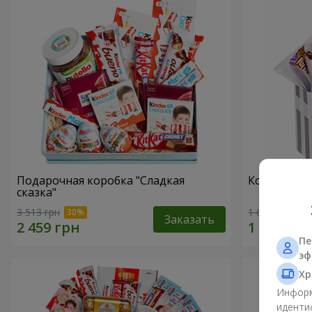
Подарочная коробка "Сладкая
Композиция
сказка"
3 513 грн
1 666 грн
Заказать
Пе
эф
Хр
Информ
иденти