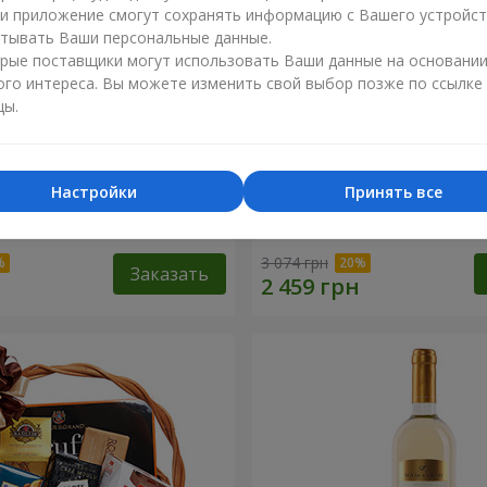
ли приложение смогут сохранять информацию с Вашего устройст
тывать Ваши персональные данные.
рые поставщики могут использовать Ваши данные на основани
ого интереса. Вы можете изменить свой выбор позже по ссылке
цы.
Настройки
Принять все
 корзина "Детский
Подарочная корзина "Аму
3 074 грн
Заказать