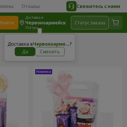
азины
Отзывы
Свяжитесь с нами
Доставка в
Найти
Червоноармейск
Cтатус заказа
754 грн
Доставка в
Червоноармейск
?
Да
Сменить