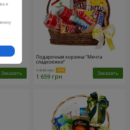
ва и
и
 внизу
р"
Подарочная корзина "Мечта
сладкоежки"
1 843 грн
Заказать
Заказать