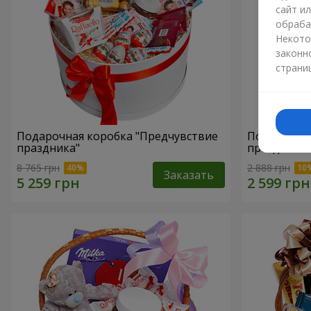
сайт и
обраба
Некото
законн
страни
Подарочная коробка "Предчувствие
Подарочная
праздника"
праздник!"
8 765 грн
2 888 грн
Заказать