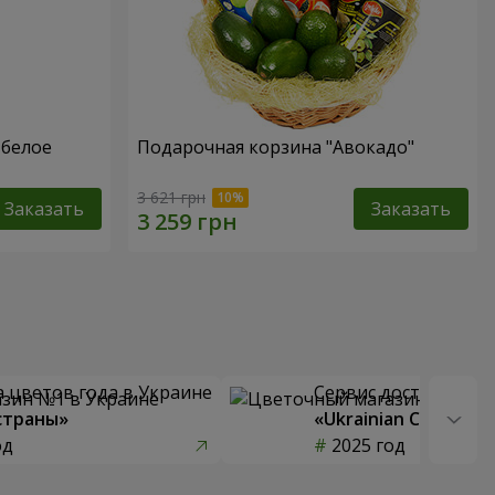
 белое
Подарочная корзина "Авокадо"
3 621 грн
Заказать
Заказать
 цветов года в Украине
Сервис доставки цв
страны»
«Ukrainian Choice»
од
2025 год