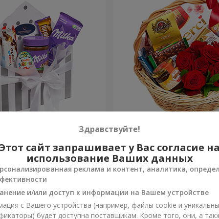
 "Сладкая нежность"
Подарочная корзина "Кла
Здравствуйте!
Этот сайт запрашивает у Вас согласие н
3 874 грн
Заказать
использование Ваших данных
рсонализированная реклама и контент, аналитика, опреде
фективности
анение и/или доступ к информации на Вашем устройстве
ация с Вашего устройства (например, файлы cookie и уникальн
фикаторы) будет доступна поставщикам. Кроме того, они, а так