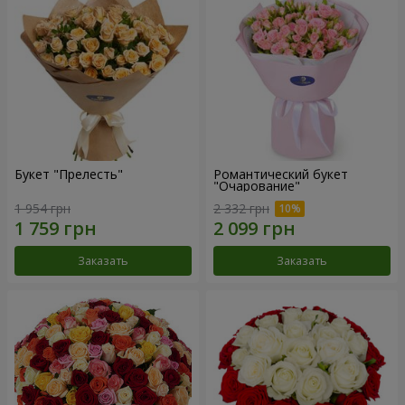
Букет "Прелесть"
Романтический букет
"Очарование"
1 954 грн
2 332 грн
Заказать
Заказать