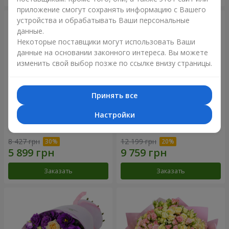
приложение смогут сохранять информацию с Вашего
устройства и обрабатывать Ваши персональные
данные.
Некоторые поставщики могут использовать Ваши
данные на основании законного интереса. Вы можете
изменить свой выбор позже по ссылке внизу страницы.
Принять все
Настройки
Букет "Сила Любви!"
Романтический букет
"Между небом и землей!"
8 427 грн
12 199 грн
Заказать
Заказать