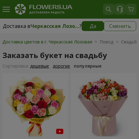
Доставка в
Черкасская Лозовая
?
Да
Сменить
Доставка в
Черкасская Лозовая
|
бесплатно
Доставка цветов в г. Черкасская Лозовая
> Повод > Свадьб
Заказать букет на свадьбу
Cортировка:
дешевые
дорогие
популярные