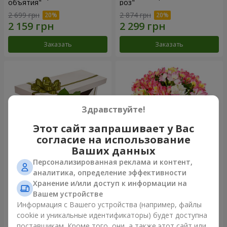
объятия"
роз"
2 699 грн
2 874 грн
Заказать
Заказать
Здравствуйте!
Этот сайт запрашивает у Вас
согласие на использование
Ваших данных
Персонализированная реклама и контент,
Цветы в коробке "15
Букет "Сказка для двоих!"
аналитика, определение эффективности
розовых роз"
Хранение и/или доступ к информации на
2 540 грн
1 510 грн
Вашем устройстве
Информация с Вашего устройства (например, файлы
cookie и уникальные идентификаторы) будет доступна
Заказать
Заказать
поставщикам. Кроме того, они, а также этот сайт или