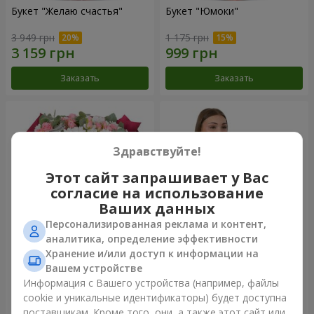
Букет "Желаю счастья"
Букет "Юмоки"
3 949 грн
1 175 грн
Заказать
Заказать
Здравствуйте!
Этот сайт запрашивает у Вас
согласие на использование
Ваших данных
Персонализированная реклама и контент,
аналитика, определение эффективности
Хранение и/или доступ к информации на
Букет "Очарование
Композиция "Белоснежная
нежности"
гармония"
Вашем устройстве
3 199 грн
2 879 грн
Информация с Вашего устройства (например, файлы
cookie и уникальные идентификаторы) будет доступна
поставщикам. Кроме того, они, а также этот сайт или