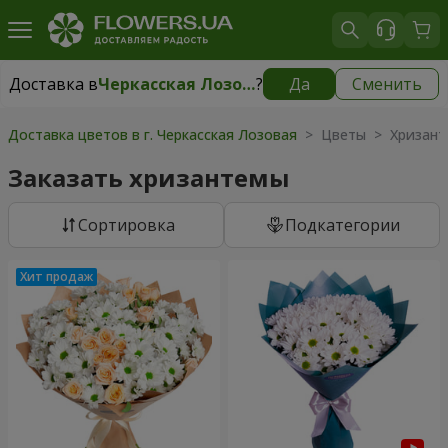
Доставка в
Черкасская Лозовая
?
Да
Сменить
Доставка в
Черкасская Лозовая
|
бесплатно
Доставка цветов в г. Черкасская Лозовая
> Цветы > Хризан
Заказать хризантемы
Cортировка
Подкатегории