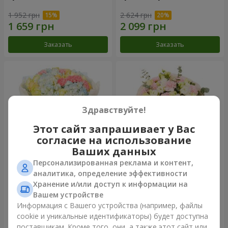
1 952 грн
2 624 грн
Заказать
Заказать
Здравствуйте!
Этот сайт запрашивает у Вас
согласие на использование
Ваших данных
Персонализированная реклама и контент,
Букет "Небесная лазурь"
Букет "Secret"
аналитика, определение эффективности
Хранение и/или доступ к информации на
4 922 грн
2 554 грн
Вашем устройстве
Информация с Вашего устройства (например, файлы
cookie и уникальные идентификаторы) будет доступна
Заказать
Заказать
поставщикам. Кроме того, они, а также этот сайт или