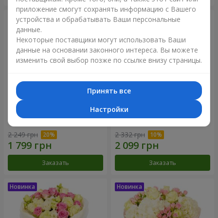
приложение смогут сохранять информацию с Вашего
устройства и обрабатывать Ваши персональные
данные.
Некоторые поставщики могут использовать Ваши
данные на основании законного интереса. Вы можете
изменить свой выбор позже по ссылке внизу страницы.
Принять все
Настройки
Букет "Дуэт гармонии"
Букет "My Lady"
2 249 грн
2 332 грн
Заказать
Заказать