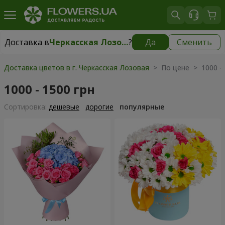
Доставка в
Черкасская Лозовая
?
Да
Сменить
Доставка в
Черкасская Лозовая
|
бесплатно
Доставка цветов в г. Черкасская Лозовая
> По цене > 1000 - 
1000 - 1500 грн
Cортировка:
дешевые
дорогие
популярные