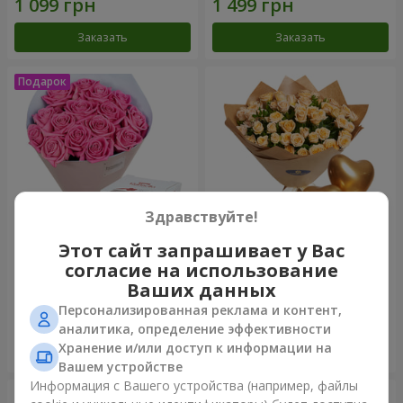
Заказать
Заказать
Здравствуйте!
Этот сайт запрашивает у Вас
Букет "Прикосновение
Букет "Прелесть" с
согласие на использование
любви" + Raffaello
воздушными шарами
Ваших данных
1 999 грн
2 713 грн
Персонализированная реклама и контент,
аналитика, определение эффективности
Хранение и/или доступ к информации на
Заказать
Заказать
Вашем устройстве
Информация с Вашего устройства (например, файлы