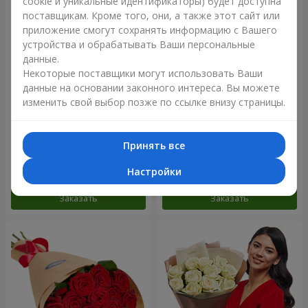
cookie и уникальные идентификаторы) будет доступна
поставщикам. Кроме того, они, а также этот сайт или
приложение смогут сохранять информацию с Вашего
устройства и обрабатывать Ваши персональные
данные.
Некоторые поставщики могут использовать Ваши
данные на основании законного интереса. Вы можете
изменить свой выбор позже по ссылке внизу страницы.
Цветы в коробке "Счастья
Композиция "25 роз Мисс
не избежать"
Пигги"
Принять все
1 599 грн
1 949 грн
Настройки
Заказать
Заказать