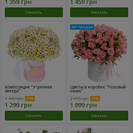
Заказать
Заказать
Композиция "Утренняя
Цветы в коробке "Розовый
звезда"
оазис"
1 443 грн
2 499 грн
Заказать
Заказать