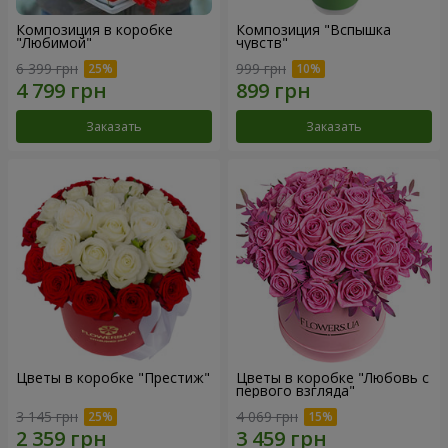
Композиция в коробке
Композиция "Вспышка
"Любимой"
чувств"
6 399 грн
999 грн
Заказать
Заказать
Цветы в коробке "Престиж"
Цветы в коробке "Любовь с
первого взгляда"
3 145 грн
4 069 грн