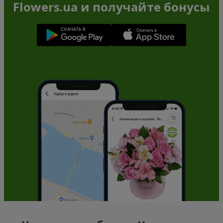
Flowers.ua и получайте бонусы