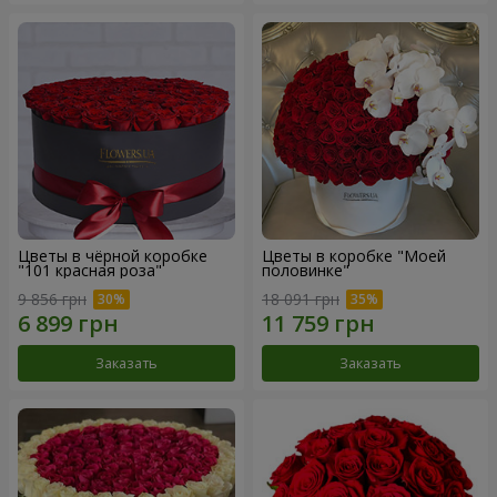
Цветы в чёрной коробке
Цветы в коробке "Моей
"101 красная роза"
половинке"
9 856 грн
18 091 грн
Заказать
Заказать