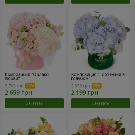
Композиция "Облако
Композиция "Гортензия в
любви"
голубом"
3 799 грн
2 932 грн
Заказать
Заказать