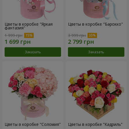
Цветы в коробке "Яркая
Цветы в коробке "Барокко"
фантазия"
1 999 грн
3 999 грн
Заказать
Заказать
Цветы в коробке "Соломия"
Цветы в коробке “Кадриль”