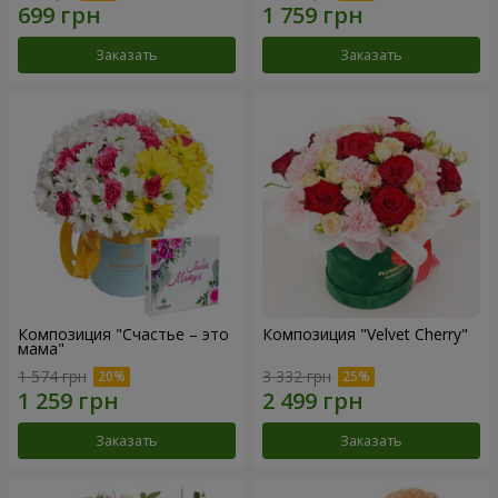
Заказать
Заказать
Композиция "Счастье – это
Композиция "Velvet Cherry"
мама"
1 574 грн
3 332 грн
Заказать
Заказать