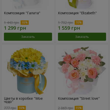
Композиция "Галата"
Композиция "Elizabeth"
1 443 грн
1 732 грн
Заказать
Заказать
Цветы в коробке "Мое
Композиция "Street love"
чудо"
777 грн
2 069 грн