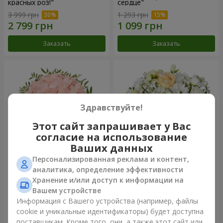
красных роз!"
сердце"
3 999 грн
1 293 грн
Заказать
Заказать
Здравствуйте!
Этот сайт запрашивает у Вас
согласие на использование
Ваших данных
Персонализированная реклама и контент,
Цветы в коробке "Розовый
Цветы в коробке "Белый
аналитика, определение эффективности
опал"
шелк"
Хранение и/или доступ к информации на
1 370 грн
1 646 грн
Вашем устройстве
Информация с Вашего устройства (например, файлы
cookie и уникальные идентификаторы) будет доступна
Заказать
Заказать
поставщикам. Кроме того, они, а также этот сайт или