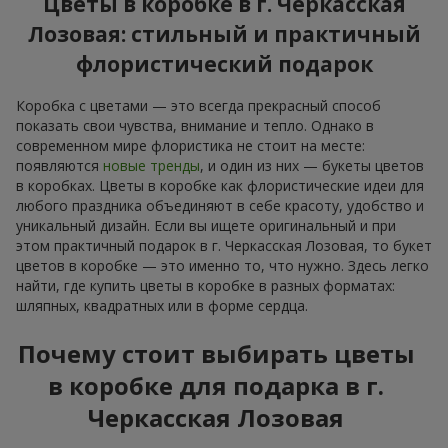
Цветы в коробке в г. Черкасская
Лозовая: стильный и практичный
флористический подарок
Коробка с цветами — это всегда прекрасный способ
показать свои чувства, внимание и тепло. Однако в
современном мире флористика не стоит на месте:
появляются
новые тренды
, и один из них — букеты цветов
в коробках. Цветы в коробке как флористические идеи для
любого праздника объединяют в себе красоту, удобство и
уникальный дизайн. Если вы ищете оригинальный и при
этом практичный подарок в г. Черкасская Лозовая, то букет
цветов в коробке — это именно то, что нужно. Здесь легко
найти, где купить цветы в коробке в разных форматах:
шляпных, квадратных или в форме сердца.
Почему стоит выбирать цветы
в коробке для подарка в г.
Черкасская Лозовая