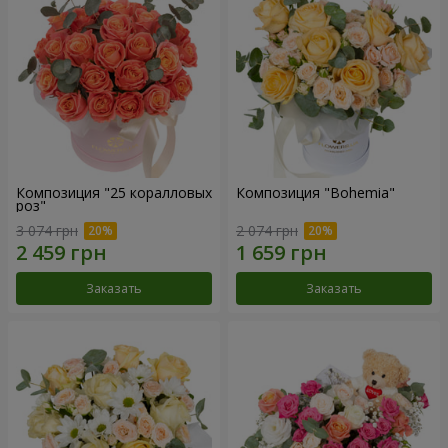
Композиция "25 коралловых
Композиция "Bohemia"
роз"
3 074 грн
2 074 грн
Заказать
Заказать