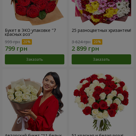
Букет в ЭКО упаковке "7
25 разноцветных хризантем!
красных роз"
999 грн
3 624 грн
Заказать
Заказать
Авторский букет "11 белых
51 красная и белая роза!