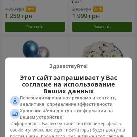
роз"
1 799 грн
2 856 грн
Заказать
Заказать
Здравствуйте!
Этот сайт запрашивает у Вас
согласие на использование
Ваших данных
Персонализированная реклама и контент,
Фонтан шаров "Шарм"
Букет "Киото" из 5 белых
аналитика, определение эффективности
хризантем
Хранение и/или доступ к информации на
999 грн
Вашем устройстве
Информация с Вашего устройства (например, файлы
cookie и уникальные идентификаторы) будет доступна
Заказать
Заказать
поставщикам. Кроме того, они, а также этот сайт или