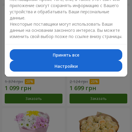
приложение смогут сохранять информацию с Вашего
устройства и обрабатывать Ваши персональные
данные.
Некоторые поставщики могут использовать Ваши
данные на основании законного интереса. Вы можете
изменить свой выбор позже по ссылке внизу страницы.
Принять все
Настройки
Букет "Королева
Цветы в коробке
Карибского моря"
"Помпадур"
1 374 грн
2 124 грн
Заказать
Заказать