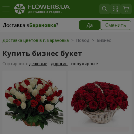
Доставка в
Барановка
?
Да
Сменить
Доставка в
Барановка
|
1203 грн
Доставка цветов в г. Барановка
> Повод > Бизнес
Купить бизнес букет
Cортировка:
дешевые
дорогие
популярные