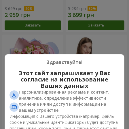
3 699 грн
5 284 грн
Заказать
Заказать
Здравствуйте!
Этот сайт запрашивает у Вас
согласие на использование
Ваших данных
Персонализированная реклама и контент,
Букет "Сказка моей жизни"
Корзина "Ангелочек"
аналитика, определение эффективности
Хранение и/или доступ к информации на
2 332 грн
1 949 грн
Вашем устройстве
Информация с Вашего устройства (например, файлы
cookie и уникальные идентификаторы) будет доступна
Заказать
Заказать
поставщикам. Кроме того, они, а также этот сайт или