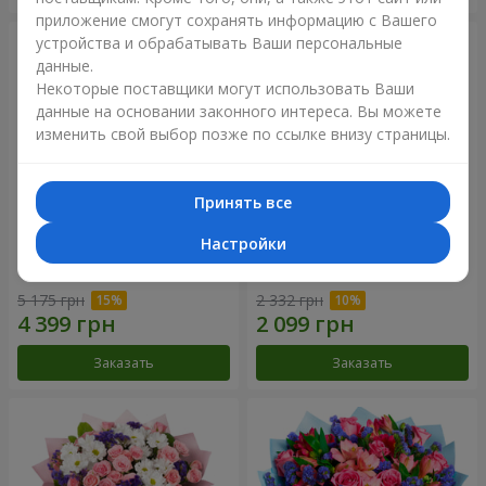
приложение смогут сохранять информацию с Вашего
устройства и обрабатывать Ваши персональные
данные.
Некоторые поставщики могут использовать Ваши
данные на основании законного интереса. Вы можете
изменить свой выбор позже по ссылке внизу страницы.
Принять все
Настройки
51 белая хризантема
Романтический букет
"Очарование"
5 175 грн
2 332 грн
Заказать
Заказать