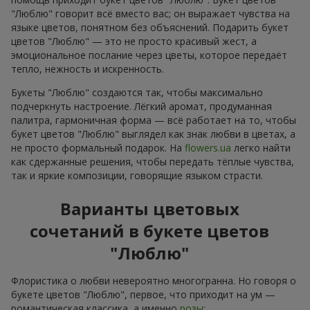
"Люблю" говорит всё вместо вас; он выражает чувства на
языке цветов, понятном без объяснений. Подарить букет
цветов "Люблю" — это не просто красивый жест, а
эмоциональное послание через цветы, которое передаёт
тепло, нежность и искренность.
Букеты "Люблю" создаются так, чтобы максимально
подчеркнуть настроение. Лёгкий аромат, продуманная
палитра, гармоничная форма — всё работает на то, чтобы
букет цветов "Люблю" выглядел как знак любви в цветах, а
не просто формальный подарок. На
flowers.ua
легко найти
как сдержанные решения, чтобы передать тёплые чувства,
так и яркие композиции, говорящие языком страсти.
Варианты цветовых
сочетаний в букете цветов
"Люблю"
Флористика о любви невероятно многогранна. Но говоря о
букете цветов "Люблю", первое, что приходит на ум —
романтическая классика, а именно
розы
: