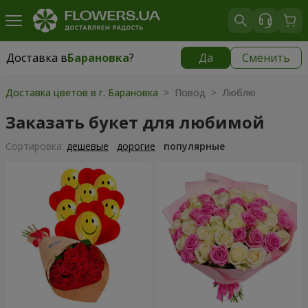
Доставка в
Барановка
?
Да
Сменить
Доставка в
Барановка
|
1203 грн
Доставка цветов в г. Барановка
> Повод > Люблю
Заказать букет для любимой
Cортировка:
дешевые
дорогие
популярные