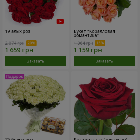
19 алых роз
Букет "Коралловая
романтика"
2 074 грн
1 364 грн
Заказать
Заказать
75 белых роз
Роза красная (поштучно)