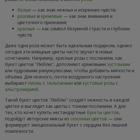
белые
— как знак нежных и искренних чувств;
розовые
и
кремовые
— как знак внимания и
цветочного признания;
красные
— как символ безумной страсти и глубоких
чувств.
Даже одна роза может быть идеальным подарком, однако
сегодня эти изящные цветы часто звучат в новых
сочетаниях. Например, красные розы с посланием, как
букет цветов "Люблю", дополняют кремовыми
эустомами
или пудровыми ранункулюсами, чтобы добавить мягкости и
объёма. Для нежного, почти воздушного настроения
выбирают
пионы
с
тюльпанами
или
кустовые розы
с
альстромерией
.
Такой букет цветов "Люблю" создаёт нежность в каждой
цветке и выглядит как цветы с тонким посланием. А для
тех, кто хочет купить нестандартные
букеты цветов
,
подойдут авторские миксы из
сезонных цветов
— они
формируют эмоциональный букет с сердцем без лишней
помпезности.