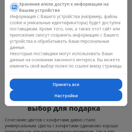
Для
корпоративного мероприятия
подойдёт
Хранение и/или доступ к информации на
премиальный подарок: здесь коробка с цветами и
Вашем устройстве
сладостями дополняется изысканными каллами,
Информация с Вашего устройства (например, файлы
герберами
или
орхидеями
и элитными сладостями;
cookie и уникальные идентификаторы) будет доступна
поставщикам. Кроме того, они, а также этот сайт или
Нежные букеты из
эустомы
,
тюльпанов
или
приложение смогут сохранять информацию с Вашего
альстромерии
хорошо сочетаются с конфетами
устройства и обрабатывать Ваши персональные
Merci, поддерживая нежную подачу и лёгкое
данные.
настроение — как
поздравление с рождением
ребёнка
или ко Дню всех влюблённых.
Некоторые поставщики могут использовать Ваши
данные на основании законного интереса. Вы можете
Мы поможем вам подобрать лучшее сочетание цветочного
изменить свой выбор позже по ссылке внизу страницы.
микса и сладостей под ваш повод и оформим подарок —
цветы с конфетами — надлежащим образом.
Принять все
Коробка с цветами и
Настройки
сладостями — ваш лучший
выбор для подарка
Сочетание цветов с конфетами давно стало
универсальным. Цветы с конфетами одинаково хорошо
подходят как для романтических моментов, так и для