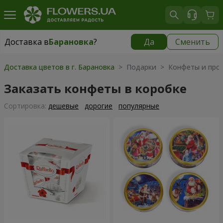
Доставка в
Барановка
?
Да
Сменить
Доставка в
Барановка
|
1203 грн
Доставка цветов в г. Барановка
> Подарки > Конфеты и проч
Заказать конфеты в коробке
Cортировка:
дешевые
дорогие
популярные