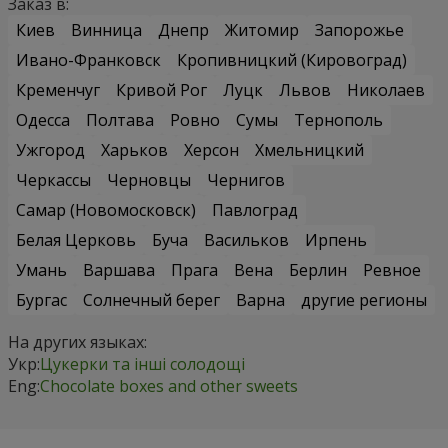
Заказ в:
Киев
Винница
Днепр
Житомир
Запорожье
Ивано-Франковск
Кропивницкий (Кировоград)
Кременчуг
Кривой Рог
Луцк
Львов
Николаев
Одесса
Полтава
Ровно
Сумы
Тернополь
Ужгород
Харьков
Херсон
Хмельницкий
Черкассы
Черновцы
Чернигов
Самар (Новомосковск)
Павлоград
Белая Церковь
Буча
Васильков
Ирпень
Умань
Варшава
Прага
Вена
Берлин
Ревное
Бургас
Солнечный берег
Варна
другие регионы
На других языках:
Укр:
Цукерки та інші солодощі
Eng:
Chocolate boxes and other sweets