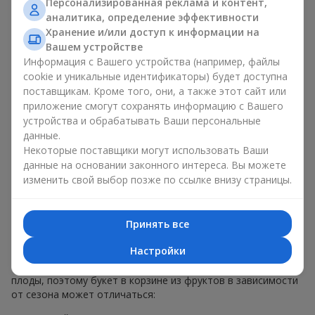
Персонализированная реклама и контент,
меньше, чем наполнение. Именно праздничное оформление
аналитика, определение эффективности
превращает обычный букет в корзине из фруктов в
Хранение и/или доступ к информации на
гастрономический подарок. В компании
Flowers.ua
мы
Вашем устройстве
всегда учитываем пожелания клиента при создании декора.
Информация с Вашего устройства (например, файлы
При формировании композиции используются натуральные
cookie и уникальные идентификаторы) будет доступна
материалы, продуманная упаковка вкуса и, конечно,
поставщикам. Кроме того, они, а также этот сайт или
декоративные элементы, соответствующие событию.
приложение смогут сохранять информацию с Вашего
По желанию клиента корзина с фруктами может быть
устройства и обрабатывать Ваши персональные
оформлена в прозрачной пленке или стильной коробке —
данные.
всегда с праздничной подачей, которая выглядит аккуратно
Некоторые поставщики могут использовать Ваши
и презентабельно.
данные на основании законного интереса. Вы можете
изменить свой выбор позже по ссылке внизу страницы.
Тематические фруктовые
композиции для праздников
Принять все
и сезонов
Настройки
Каждое время года имеет свой характер и свои сезонные
плоды, поэтому букет в корзине из фруктов в зависимости
от сезона может отличаться: