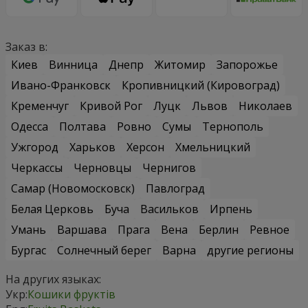
Заказ в:
Киев
Винница
Днепр
Житомир
Запорожье
Ивано-Франковск
Кропивницкий (Кировоград)
Кременчуг
Кривой Рог
Луцк
Львов
Николаев
Одесса
Полтава
Ровно
Сумы
Тернополь
Ужгород
Харьков
Херсон
Хмельницкий
Черкассы
Черновцы
Чернигов
Самар (Новомосковск)
Павлоград
Белая Церковь
Буча
Васильков
Ирпень
Умань
Варшава
Прага
Вена
Берлин
Ревное
Бургас
Солнечный берег
Варна
другие регионы
На других языках:
Укр:
Кошики фруктів