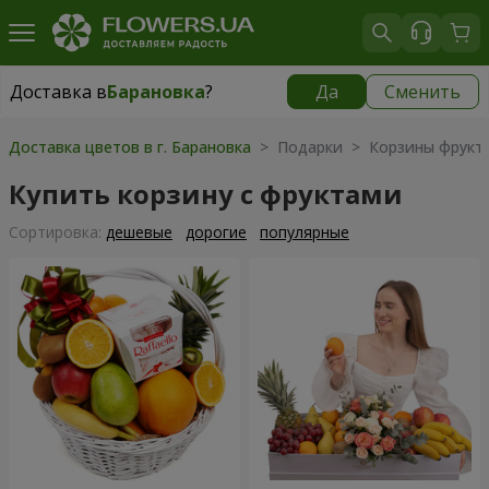
Доставка в
Барановка
?
Да
Сменить
Доставка в
Барановка
|
1203 грн
Доставка цветов в г. Барановка
> Подарки > Корзины фрукт
Купить корзину с фруктами
Cортировка:
дешевые
дорогие
популярные