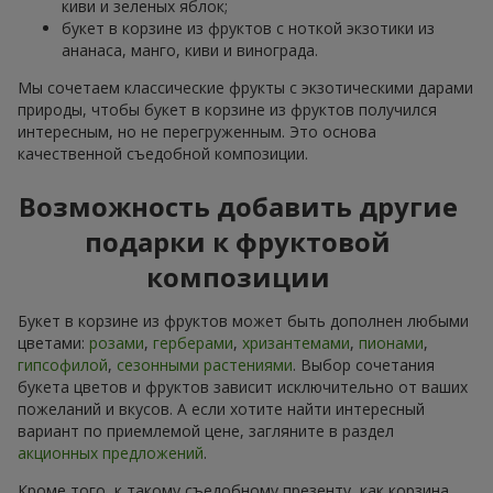
киви и зеленых яблок;
букет в корзине из фруктов с ноткой экзотики из
ананаса, манго, киви и винограда.
Мы сочетаем классические фрукты с экзотическими дарами
природы, чтобы букет в корзине из фруктов получился
интересным, но не перегруженным. Это основа
качественной съедобной композиции.
Возможность добавить другие
подарки к фруктовой
композиции
Букет в корзине из фруктов может быть дополнен любыми
цветами:
розами
,
герберами
,
хризантемами
,
пионами
,
гипсофилой
,
сезонными растениями
. Выбор сочетания
букета цветов и фруктов зависит исключительно от ваших
пожеланий и вкусов. А если хотите найти интересный
вариант по приемлемой цене, загляните в раздел
акционных предложений
.
Кроме того, к такому съедобному презенту, как корзина