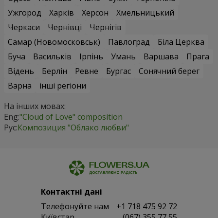
Ужгород
Харків
Херсон
Хмельницький
Черкаси
Чернівці
Чернігів
Самар (Новомосковськ)
Павлоград
Біла Церква
Буча
Васильків
Ірпінь
Умань
Варшава
Прага
Відень
Берлін
Ревне
Бургас
Сонячний берег
Варна
інші регіони
На інших мовах:
Eng:
"Cloud of Love" composition
Рус:
Композиция "Облако любви"
Контактні дані
Телефонуйте нам
+1 718 475 92 72
Київстар
(067) 355 77 55