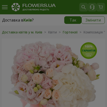
Доставка в
Київ
?
Так
Змінити
Доставка в
Київ
|
безкоштовно
Доставка квітів у м. Київ
> Квіти >
Гортензії
> Композиція "Х