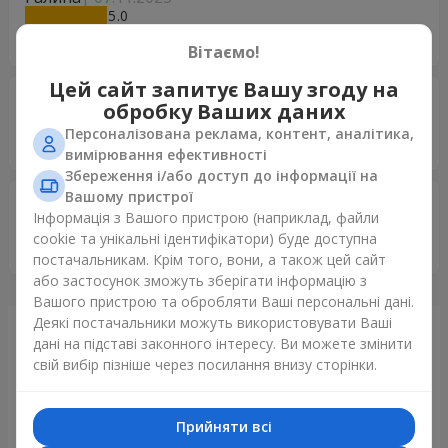
5
Неймовірно гарні букети .Швидко та надійно.
Вітаємо!
Цей сайт запитує Вашу згоду на
Данило
29.08.2025
обробку Ваших даних
5
Персоналізована реклама, контент, аналітика,
Все супер! Дякую!
вимірювання ефективності
Збереження і/або доступ до інформації на
Вашому пристрої
Ельвіра
24.08.2025
Інформація з Вашого пристрою (наприклад, файли
5
cookie та унікальні ідентифікатори) буде доступна
Супер!!!! Большое спасибо !!!
постачальникам. Крім того, вони, а також цей сайт
або застосунок зможуть зберігати інформацію з
Вашого пристрою та обробляти Ваші персональні дані.
Деякі постачальники можуть використовувати Ваші
Щойно доставили
дані на підставі законного інтересу. Ви можете змінити
свій вибір пізніше через посилання внизу сторінки.
Прийняти всі