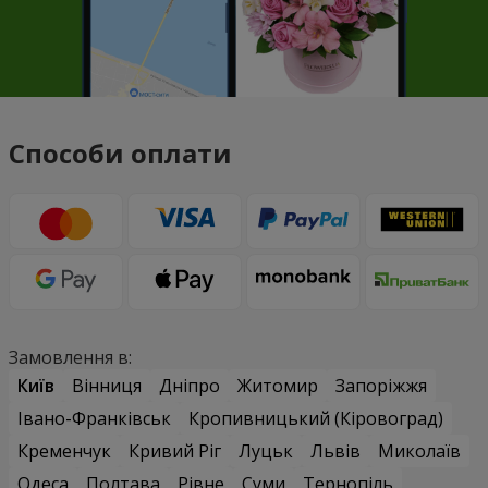
Способи оплати
Замовлення в:
Київ
Вінниця
Дніпро
Житомир
Запоріжжя
Івано-Франківськ
Кропивницький (Кіровоград)
Кременчук
Кривий Ріг
Луцьк
Львів
Миколаїв
Одеса
Полтава
Рівне
Суми
Тернопіль