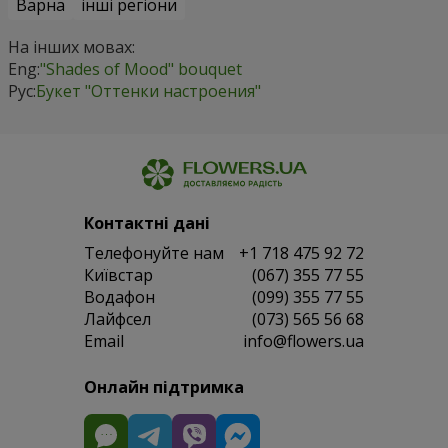
Варна
інші регіони
На інших мовах:
Eng:
"Shades of Mood" bouquet
Рус:
Букет "Оттенки настроения"
Контактні дані
Телефонуйте нам
+1 718 475 92 72
Київстар
(067) 355 77 55
Водафон
(099) 355 77 55
Лайфсел
(073) 565 56 68
Email
info@flowers.ua
Онлайн підтримка