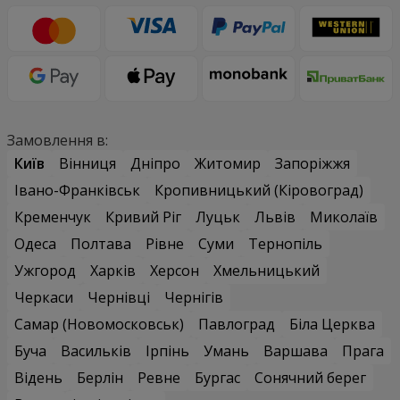
Замовлення в:
Київ
Вінниця
Дніпро
Житомир
Запоріжжя
Івано-Франківськ
Кропивницький (Кіровоград)
Кременчук
Кривий Ріг
Луцьк
Львів
Миколаїв
Одеса
Полтава
Рівне
Суми
Тернопіль
Ужгород
Харків
Херсон
Хмельницький
Черкаси
Чернівці
Чернігів
Самар (Новомосковськ)
Павлоград
Біла Церква
Буча
Васильків
Ірпінь
Умань
Варшава
Прага
Відень
Берлін
Ревне
Бургас
Сонячний берег