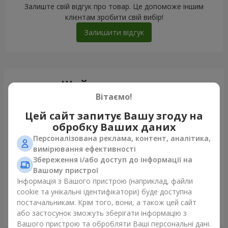
Залиште свій відгук про товар. Це допоможе іншим
клієнтам зробити свій вибір!
Залишити відгук
Щойно доставили
Вітаємо!
Цей сайт запитує Вашу згоду на
обробку Ваших даних
Персоналізована реклама, контент, аналітика,
вимірювання ефективності
Збереження і/або доступ до інформації на
Вашому пристрої
Інформація з Вашого пристрою (наприклад, файли
cookie та унікальні ідентифікатори) буде доступна
постачальникам. Крім того, вони, а також цей сайт
Букет "Шарм"
або застосунок зможуть зберігати інформацію з
Запоріжжя
Вашого пристрою та обробляти Ваші персональні дані.