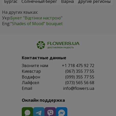
Бургас
Солнечный берег
Варна
другие регионы
На других языках:
Укр:
Букет "Відтінки настрою"
Eng:
"Shades of Mood" bouquet
Контактные данные
Звоните нам
+1 718 475 92 72
Киевстар
(067) 355 77 55
Водафон
(099) 355 77 55
Лайфсел
(073) 565 56 68
Email
info@flowers.ua
Онлайн поддержка