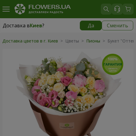
Доставка в
Киев
?
Да
Сменить
Доставка в
Киев
|
бесплатно
Доставка цветов в г. Киев
> Цветы >
Пионы
> Букет "Оттен