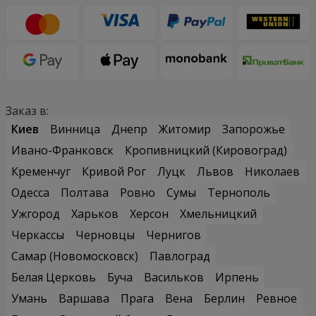
Заказ в:
Киев
Винница
Днепр
Житомир
Запорожье
Ивано-Франковск
Кропивницкий (Кировоград)
Кременчуг
Кривой Рог
Луцк
Львов
Николаев
Одесса
Полтава
Ровно
Сумы
Тернополь
Ужгород
Харьков
Херсон
Хмельницкий
Черкассы
Черновцы
Чернигов
Самар (Новомосковск)
Павлоград
Белая Церковь
Буча
Васильков
Ирпень
Умань
Варшава
Прага
Вена
Берлин
Ревное