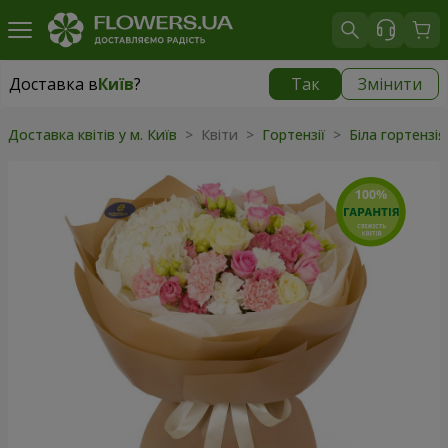
Доставка в
Київ
?
Так
Змінити
Доставка в
Київ
|
безкоштовно
Доставка квітів у м. Київ
> Квіти >
Гортензії
>
Біла гортензі