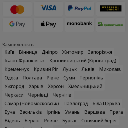
Замовлення в:
Київ
Вінниця
Дніпро
Житомир
Запоріжжя
Івано-Франківськ
Кропивницький (Кіровоград)
Кременчук
Кривий Ріг
Луцьк
Львів
Миколаїв
Одеса
Полтава
Рівне
Суми
Тернопіль
Ужгород
Харків
Херсон
Хмельницький
Черкаси
Чернівці
Чернігів
Самар (Новомосковськ)
Павлоград
Біла Церква
Буча
Васильків
Ірпінь
Умань
Варшава
Прага
Відень
Берлін
Ревне
Бургас
Сонячний берег