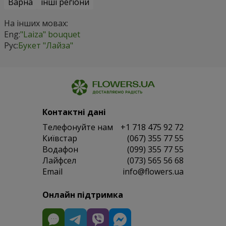
Варна
інші регіони
На інших мовах:
Eng:
"Laiza" bouquet
Рус:
Букет "Лайза"
Контактні дані
Телефонуйте нам
+1 718 475 92 72
Київстар
(067) 355 77 55
Водафон
(099) 355 77 55
Лайфсел
(073) 565 56 68
Email
info@flowers.ua
Онлайн підтримка