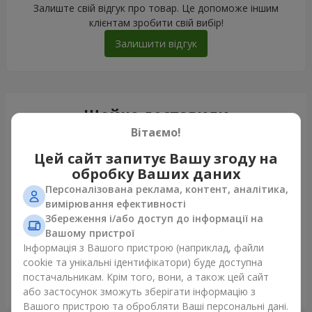
Залиште свій відгук про товар. Це допоможе іншим
клієнтам зробити свій вибір!
Залишити відгук
Щойно доставили
Вітаємо!
Цей сайт запитує Вашу згоду на
обробку Ваших даних
Персоналізована реклама, контент, аналітика,
вимірювання ефективності
Збереження і/або доступ до інформації на
Вашому пристрої
Інформація з Вашого пристрою (наприклад, файли
cookie та унікальні ідентифікатори) буде доступна
постачальникам. Крім того, вони, а також цей сайт
Букет "Каїр"
або застосунок зможуть зберігати інформацію з
Луцьк
Вашого пристрою та обробляти Ваші персональні дані.