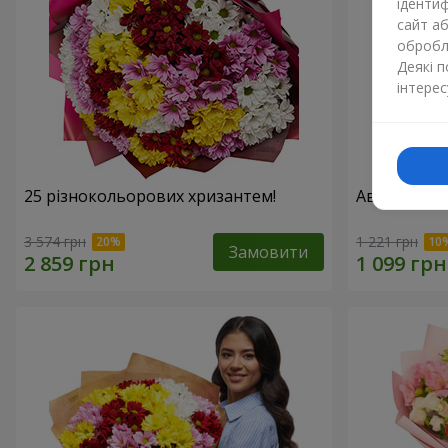
ідентиф
сайт а
обробля
Деякі 
інтерес
25 різнокольорових хризантем!
Авторський 
3 574 грн
1 221 грн
Замовити