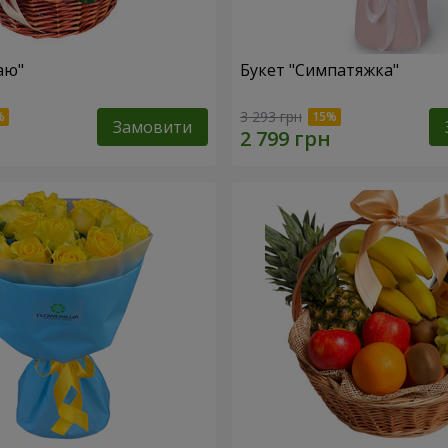
аю"
Букет "Симпатяжка"
3 293 грн
Замовити