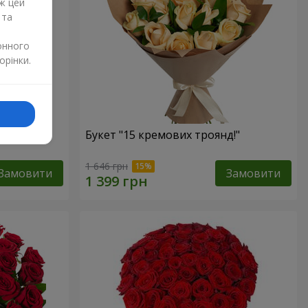
ж цей
 та
онного
орінки.
Букет "15 кремових троянд!"
1 646 грн
Замовити
Замовити