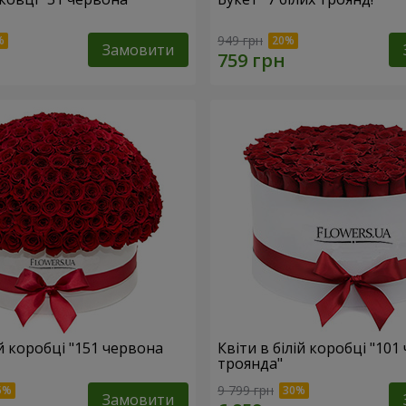
949 грн
Замовити
ій коробці "151 червона
Квіти в білій коробці "101
троянда"
9 799 грн
Замовити