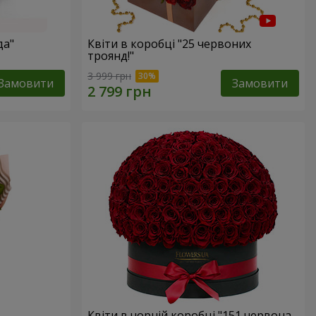
да"
Квіти в коробці "25 червоних
троянд!"
3 999 грн
Замовити
Замовити
Квіти в чорній коробці "151 червона