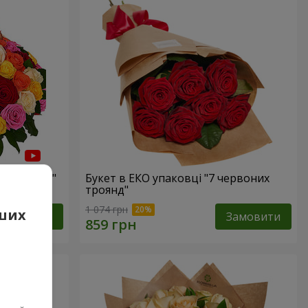
а троянда"
Букет в ЕКО упаковці "7 червоних
троянд"
1 074 грн
аших
Замовити
Замовити