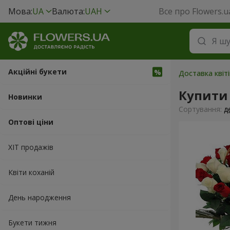
Мова:
UA
Валюта:
UAH
Все про Flowers.u
Акційні букети
Доставка квіт
Купити 
Новинки
Сортування:
д
Оптові ціни
ХІТ продажів
Квіти коханій
День народження
Букети тижня