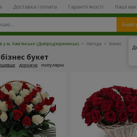
a
Доставка і оплата
Гарантії якості
Наші ма
Знайт
ів у м. Кам'янське (Дніпродзержинськ)
> Нагода > Бізнес
Д
бізнес букет
ешевше
дорожче
популярні