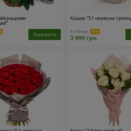
найкращими
Кошик "51 червона троян
и!"
5 713 грн
Замовити
ковці "51 червона
Букет "7 білих троянд!"