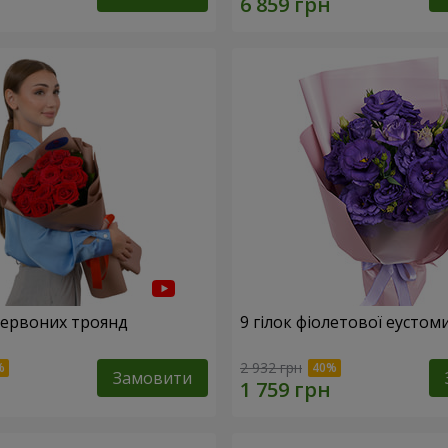
 червоних троянд
9 гілок фіолетової еустом
2 932 грн
Замовити