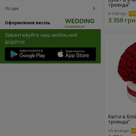
троянда"
По ціні
5 168 грн
Оформлення весіль
Завантажуйте наш мобільний
додаток
Квіти в біл
троянда"
15 014 грн