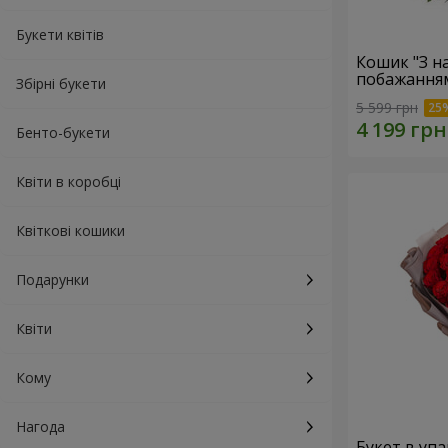
Букети квітів
Кошик "З 
побажанням
Збірні букети
5 599 грн
Бенто-букети
Квіти в коробці
Квіткові кошики
Подарунки
Квіти
Кому
Нагода
Букет в упа