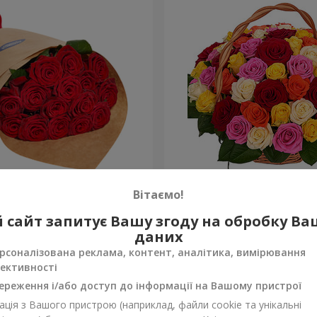
О упаковці "15 червоних
Кошик "51 різнокольоров
Вітаємо!
4 941 грн
 сайт запитує Вашу згоду на обробку В
Замовити
даних
рсоналізована реклама, контент, аналітика, вимірювання
ективності
ереження і/або доступ до інформації на Вашому пристрої
ція з Вашого пристрою (наприклад, файли cookie та унікальні