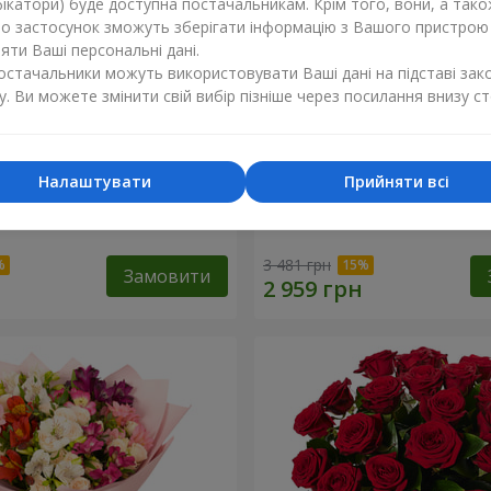
ікатори) буде доступна постачальникам. Крім того, вони, а тако
бо застосунок зможуть зберігати інформацію з Вашого пристрою
ти Ваші персональні дані.
постачальники можуть використовувати Ваші дані на підставі зак
у. Ви можете змінити свій вибір пізніше через посилання внизу ст
Налаштувати
Прийняти всі
букет "11 білих троянд!"
51 червона і біла троянда!
3 481 грн
Замовити