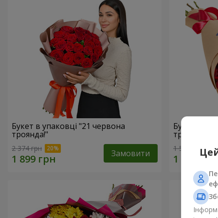
Букет в упаковці "21 червона
Букет в ЕК
троянда!"
троянд"
2 374 грн
1 528 грн
Цей
Замовити
Пе
еф
Зб
Інформа