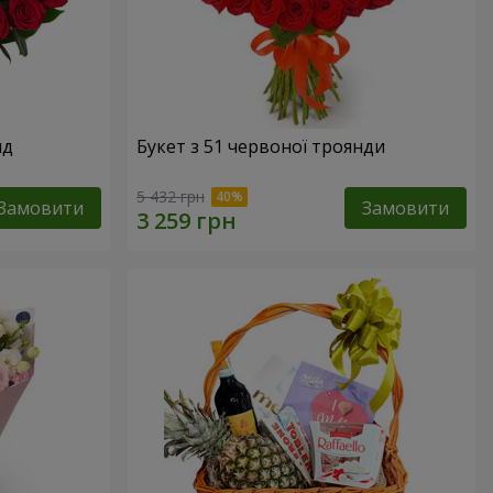
нд
Букет з 51 червоної троянди
5 432 грн
Замовити
Замовити