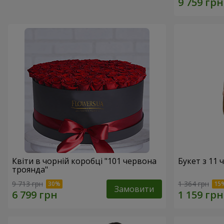
Квіти в чорній коробці "101 червона
Букет з 11
троянда"
9 713 грн
1 364 грн
Замовити