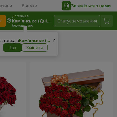
газини
Відгуки
Зв’яжіться з нами
Доставка в
и
Кам'янське (Дніпродзержинськ)
Статус замовлення
безкоштовно
оставка в
Кам'янське (Дніпродзержинськ)
?
Так
Змінити