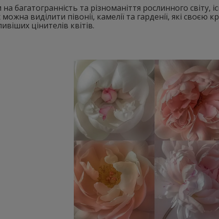
на багатогранність та різноманіття рослинного світу, існ
 можна виділити півонії, камелії та гарденії, які своєю
ивіших цінителів квітів.