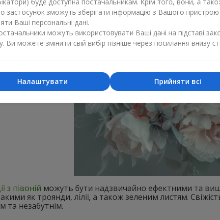
ікатори) буде доступна постачальникам. Крім того, вони, а тако
бо застосунок зможуть зберігати інформацію з Вашого пристрою
ти Ваші персональні дані.
постачальники можуть використовувати Ваші дані на підставі зак
у. Ви можете змінити свій вибір пізніше через посилання внизу ст
Налаштувати
Прийняти всі
ї з півоній
можуть бути надзвичайно ефектними та виш
такими як троянди, лілії, а також зеленим листям. Свіжіс
м та незабутнім.