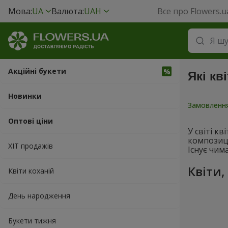
Мова:
UA
Валюта:
UAH
Все про Flowers.u
Акційні букети
Які кв
Новинки
Замовлення
Оптові ціни
У світі к
композиці
ХІТ продажів
Існує чим
Квіти,
Квіти коханій
День народження
Букети тижня