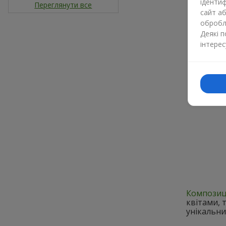
ідентиф
Переглянути все
сайт а
обробля
Деякі 
інтерес
Композиці
квітами, 
унікальни