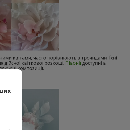
ними квітами, часто порівнюють з трояндами. Їхні
 дійсної квіткової розкоші.
Півонії
доступні в
плюючі композиції.
аших