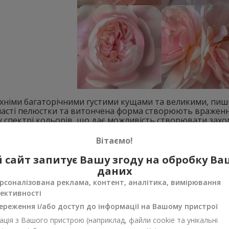
з їхніми багаторічними густими кущами та великими, пиш
хнасті пелюстки та витончена форма створюють враження
спектрі кольорів, що дає можливість створювати захо
Вітаємо!
омпозиції з півоній
 сайт запитує Вашу згоду на обробку В
даних
рсоналізована реклама, контент, аналітика, вимірювання
ективності
ереження і/або доступ до інформації на Вашому пристрої
ція з Вашого пристрою (наприклад, файли cookie та унікальні