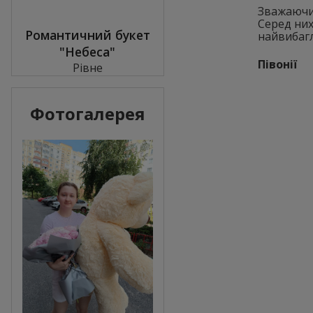
Зважаючи 
Серед них
Романтичний букет
найвибагл
"Небеса"
Півонії
Рівне
Фотогалерея