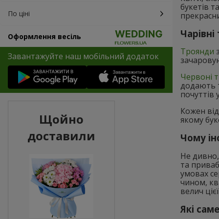
букетів т
По ціні
прекрасн
Чарівні
Оформлення весіль
Троянди
з
Завантажуйте наш мобільний додаток
зачаровую
Червоні 
додають т
почуттів 
Кожен від
Щойно
якому буке
доставили
Чому ін
Не дивно,
та приваб
умовах се
чином, кв
велич цієї
Які сам