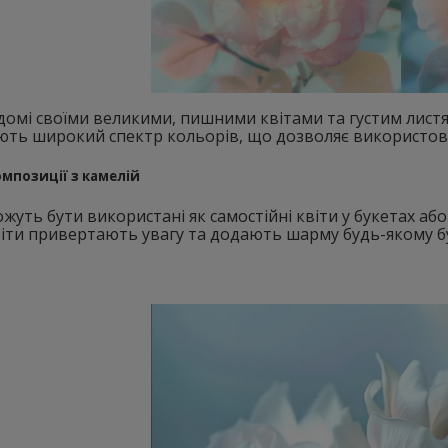
ідомі своїми великими, пишними квітами та густим листям
ть широкий спектр кольорів, що дозволяє використовув
омпозиції з камелій
ожуть бути використані як самостійні квіти у букетах або 
віти привертають увагу та додають шарму будь-якому б