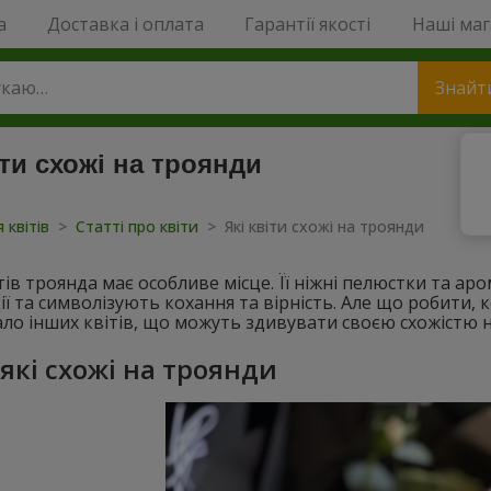
a
Доставка і оплата
Гарантії якості
Наші ма
Знайт
іти схожі на троянди
 квітів
>
Статті про квіти
>
Які квіти схожі на троянди
вітів троянда має особливе місце. Її ніжні пелюстки та 
ї та символізують кохання та вірність. Але що робити, 
ало інших квітів, що можуть здивувати своєю схожістю 
 які схожі на троянди