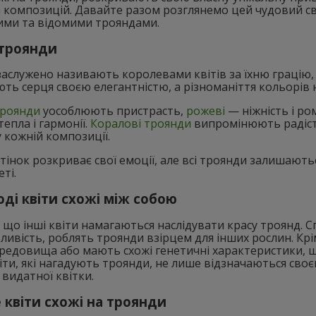
а композицій. Давайте разом розглянемо цей чудовий світ
ими та відомими трояндами.
 троянди
аслужено називають королевами квітів за їхню грацію,
ть серця своєю елегантністю, а різноманіття кольорів 
троянди
уособлюють пристрасть,
рожеві
— ніжність і ро
епла і гармонії.
Коралові троянди
випромінюють радість
у кожній композиції.
тінок розкриває свої емоції, але всі троянди залишають
ті.
оді квіти схожі між собою
 що інші квіти намагаються наслідувати красу троянд. Сп
ливість, роблять троянди взірцем для інших рослин. Крі
редовища або мають схожі генетичні характеристики, щ
іти, які нагадують троянди, не лише відзначаються своє
 видатної квітки.
е квіти схожі на троянди