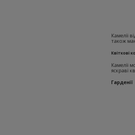
Камелії в
також маю
Квіткові к
Камелії м
яскраві к
Гарденії