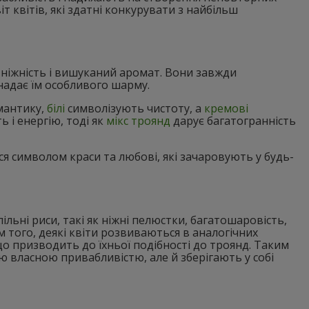
 квітів, які здатні конкурувати з найбільш
 ніжність і вишуканий аромат. Вони завжди
надає їм особливого шарму.
мантику,
білі
символізують чистоту, а
кремові
 і енергію, тоді як
мікс троянд
дарує багатогранність
ся символом краси та любові, які зачаровують у будь-
ільні риси, такі як ніжні пелюстки, багатошаровість,
м того, деякі квіти розвиваються в аналогічних
о призводить до їхньої подібності до троянд. Таким
ю власною привабливістю, але й зберігають у собі