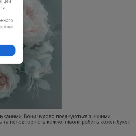
ж цей
 та
онного
орінки.
уканими. Вони чудово поєднуються з іншими
ть та неповторність кожної півонії робить кожен букет