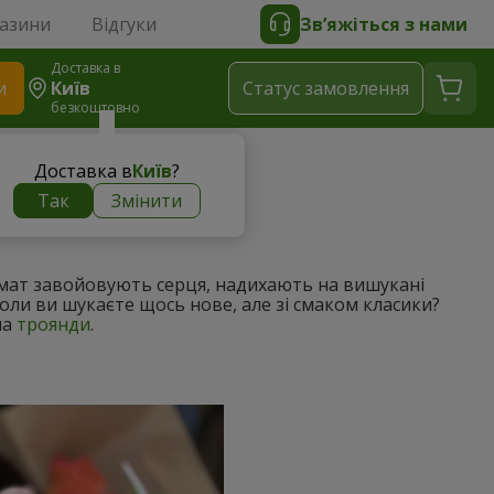
газини
Відгуки
Зв’яжіться з нами
Доставка в
и
Київ
Статус замовлення
безкоштовно
Доставка в
Київ
?
Так
Змінити
аромат завойовують серця, надихають на вишукані
коли ви шукаєте щось нове, але зі смаком класики?
на
троянди
.