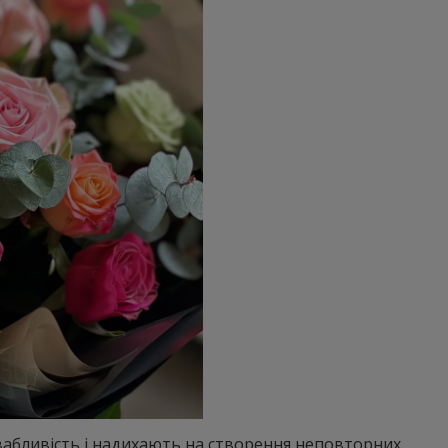
ивабливість і надихають на створення неповторних