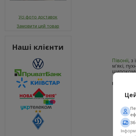
Усі фото доставок
Замовити цей товар
Наші клієнти
Півонії
, 
м'які, пу
широкому 
Квіткові к
Цей
Пе
еф
Зб
Інформа