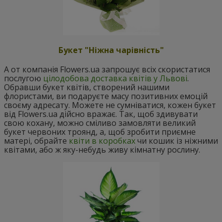
Букет "Ніжна чарівність"
А от компанія Flowers.ua запрошує всіх скористатися
послугою
цілодобова доставка квітів у Львові
.
Обравши букет квітів, створений нашими
флористами, ви подаруєте масу позитивних емоцій
своєму адресату. Можете не сумніватися, кожен букет
від Flowers.ua дійсно вражає. Так, щоб здивувати
свою кохану, можно сміливо замовляти великий
букет червоних троянд, а, щоб зробити приємне
матері, обрайте
квіти в коробках
чи кошик із ніжними
квітами, або ж яку-небудь живу кімнатну рослину.