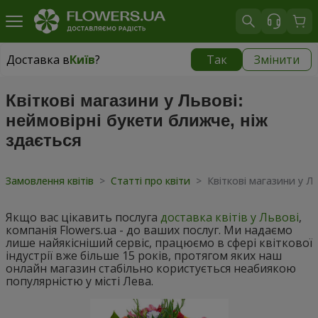
Доставка в
Київ
?
Так
Змінити
Доставка в
Київ
|
безкоштовно
Квіткові магазини у Львові:
неймовірні букети ближче, ніж
здається
Замовлення квітів
>
Статті про квіти
>
Квіткові магазини у Л
Якщо вас цікавить послуга
доставка квітів у Львові
,
компанія Flowers.ua - до ваших послуг. Ми надаємо
лише найякісніший сервіс, працюємо в сфері квіткової
індустрії вже більше 15 років, протягом яких наш
онлайн магазин стабільно користується неабиякою
популярністю у місті Лева.