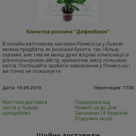
Кімнатна рослина "Дифенбахія"
В онлайн квітковому магазині Flowers.ua у Львові
можна придбати, як розкішні букети, так і більш
скромні, але тим не менш дуже яскраві композиції із
різнокольорових айстр, хризантем, міксу польових
квітів. Поспішайте зробити замовлення у Flowers.ua і
ви точно не пожалкуєте.
Дата:
19.09.2019
Переглядів:
7738
Миттєва доставка
Подарунки від
квітів у Львові
Flowers.ua до Дня
цілодобово
Закоханих і 8 Березня!
(Підсумки акції)
Щойно доставили