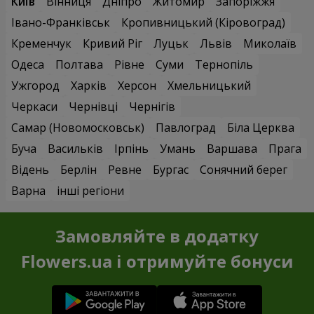
Київ
Вінниця
Дніпро
Житомир
Запоріжжя
Івано-Франківськ
Кропивницький (Кіровоград)
Кременчук
Кривий Ріг
Луцьк
Львів
Миколаїв
Одеса
Полтава
Рівне
Суми
Тернопіль
Ужгород
Харків
Херсон
Хмельницький
Черкаси
Чернівці
Чернігів
Самар (Новомосковськ)
Павлоград
Біла Церква
Буча
Васильків
Ірпінь
Умань
Варшава
Прага
Відень
Берлін
Ревне
Бургас
Сонячний берег
Варна
інші регіони
Замовляйте в додатку
Flowers.ua і отримуйте бонуси