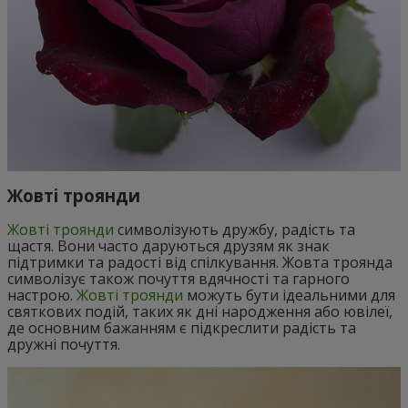
Жовті троянди
Жовті троянди
символізують дружбу, радість та
щастя. Вони часто даруються друзям як знак
підтримки та радості від спілкування. Жовта троянда
символізує також почуття вдячності та гарного
настрою.
Жовті троянди
можуть бути ідеальними для
святкових подій, таких як дні народження або ювілеї,
де основним бажанням є підкреслити радість та
дружні почуття.