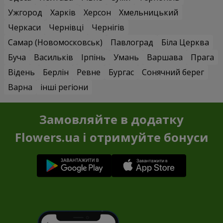
Ужгород
Харків
Херсон
Хмельницький
Черкаси
Чернівці
Чернігів
Самар (Новомосковськ)
Павлоград
Біла Церква
Буча
Васильків
Ірпінь
Умань
Варшава
Прага
Відень
Берлін
Ревне
Бургас
Сонячний берег
Варна
інші регіони
Замовляйте в додатку
Flowers.ua і отримуйте бонуси