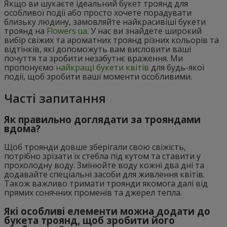
Якщо ви шукаєте ідеальний букет троянд для
особливої події або просто хочете порадувати
близьку людину, замовляйте найкрасивіші букети
троянд на
Flowers.ua
. У нас ви знайдете широкий
вибір свіжих та ароматних троянд різних кольорів та
відтінків, які допоможуть вам висловити ваші
почуття та зробити незабутнє враження. Ми
пропонуємо
найкращі букети квітів
для будь-якої
події, щоб зробити ваші моменти особливими.
Часті запитання
Як правильно доглядати за трояндами
вдома?
Щоб троянди довше зберігали свою свіжість,
потрібно зрізати їх стебла під кутом та ставити у
прохолодну воду. Змінюйте воду кожні два дні та
додавайте спеціальні засоби для живлення квітів.
Також важливо тримати троянди якомога далі від
прямих сонячних променів та джерел тепла.
Які особливі елементи можна додати до
букета троянд, щоб зробити його