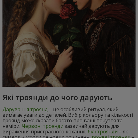
Які троянди до чого дарують
Дарування троянд
– це особливий ритуал, який
вимагає уваги до деталей. Вибір кольору та кількості
троянд може сказати багато про ваші почуття та
наміри.
Червоні троянди
зазвичай дарують для
вираження пристрасного кохання,
білі троянди
– як
символ чистоти та нових починань,
рожеві троянди
–