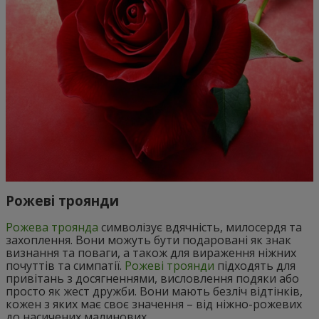
Рожеві троянди
Рожева троянда
символізує вдячність, милосердя та
захоплення. Вони можуть бути подаровані як знак
визнання та поваги, а також для вираження ніжних
почуттів та симпатії.
Рожеві троянди
підходять для
привітань з досягненнями, висловлення подяки або
просто як жест дружби. Вони мають безліч відтінків,
кожен з яких має своє значення – від ніжно-рожевих
до насичених малинових.