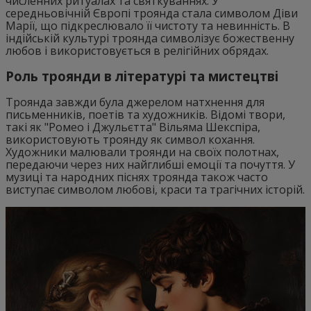
численних ритуалах та святкуваннях. У
середньовічній Європі троянда стала символом Діви
Марії, що підкреслювало її чистоту та невинність. В
індійській культурі троянда символізує божественну
любов і використовується в релігійних обрядах.
Роль троянди в літературі та мистецтві
Троянда завжди була джерелом натхнення для
письменників, поетів та художників. Відомі твори,
такі як "Ромео і Джульєтта" Вільяма Шекспіра,
використовують троянду як символ кохання.
Художники малювали троянди на своїх полотнах,
передаючи через них найглибші емоції та почуття. У
музиці та народних піснях троянда також часто
виступає символом любові, краси та трагічних історій.