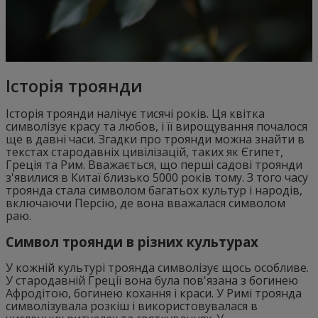
Історія троянди
Історія троянди налічує тисячі років. Ця квітка
символізує красу та любов, і її вирощування почалося
ще в давні часи. Згадки про троянди можна знайти в
текстах стародавніх цивілізацій, таких як Єгипет,
Греція та Рим. Вважається, що перші садові троянди
з'явилися в Китаї близько 5000 років тому. З того часу
троянда стала символом багатьох культур і народів,
включаючи Персію, де вона вважалася символом
раю.
Символ троянди в різних культурах
У кожній культурі троянда символізує щось особливе.
У стародавній Греції вона була пов'язана з богинею
Афродітою, богинею кохання і краси. У Римі троянда
символізувала розкіш і використовувалася в