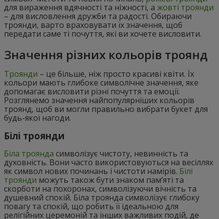
для вираження вдячності та ніжності, а
жовті троянди
– для висловлення дружби та радості. Обираючи
троянди, варто враховувати їх значення, щоб
передати саме ті почуття, які ви хочете висловити.
Значення різних кольорів троянд
Троянди
– це більше, ніж просто красиві квіти. Їх
кольори мають глибоке символічне значення, яке
допомагає висловити різні почуття та емоції.
Розглянемо значення найпопулярніших кольорів
троянд, щоб ви могли правильно вибрати букет для
будь-якої нагоди.
Білі троянди
Біла троянда
символізує чистоту, невинність та
духовність. Вони часто використовуються на весіллях
як символ нових починань і чистоти намірів.
Білі
троянди
можуть також бути знаком пам’яті та
скорботи на похоронах, символізуючи вічність та
душевний спокій. Біла троянда символізує глибоку
повагу та спокій, що робить її ідеальною для
релігійних церемоній та інших важливих подій, де