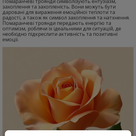
Помаранчеві троянди символізують ентузіазм,
захоплення та захопленість. Вони можуть бути
даровані для вираження емоційної теплоти та
радості, а також як символ захоплення та натхнення.
Помаранчеві троянди передають енергію та
оптимізм, роблячи їх ідеальними для ситуацій, де
необхідно підкреслити активність та позитивні
емоції.