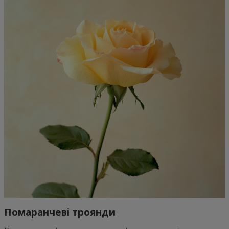
Помаранчеві троянди