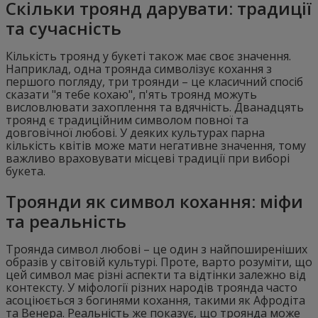
Скільки троянд дарувати: традиції
та сучасність
Кількість троянд у букеті також має своє значення.
Наприклад, одна троянда символізує кохання з
першого погляду, три троянди – це класичний спосіб
сказати "я тебе кохаю", п'ять троянд можуть
висловлювати захоплення та вдячність. Дванадцять
троянд є традиційним символом повної та
довговічної любові. У деяких культурах парна
кількість квітів може мати негативне значення, тому
важливо враховувати місцеві традиції при виборі
букета.
Троянди як символ кохання: міфи
та реальність
Троянда символ любові – це один з найпоширеніших
образів у світовій культурі. Проте, варто розуміти, що
цей символ має різні аспекти та відтінки залежно від
контексту. У міфології різних народів троянда часто
асоціюється з богинями кохання, такими як Афродіта
та Венера. Реальність же показує, що троянда може