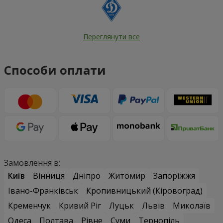
Переглянути все
Способи оплати
Замовлення в:
Київ
Вінниця
Дніпро
Житомир
Запоріжжя
Івано-Франківськ
Кропивницький (Кіровоград)
Кременчук
Кривий Ріг
Луцьк
Львів
Миколаїв
Одеса
Полтава
Рівне
Суми
Тернопіль