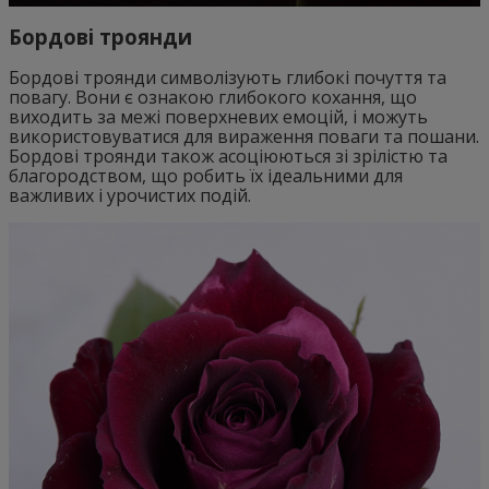
Бордові троянди
Бордові троянди символізують глибокі почуття та
повагу. Вони є ознакою глибокого кохання, що
виходить за межі поверхневих емоцій, і можуть
використовуватися для вираження поваги та пошани.
Бордові троянди також асоціюються зі зрілістю та
благородством, що робить їх ідеальними для
важливих і урочистих подій.