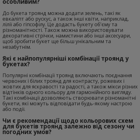
особливим?
До букета троянд можна додати зелень, такі як
евкаліпт або рускус, а також інші квіти, наприклад,
лілії або гіпсофілу. Це додасть букету об'єму та
різноманітності. Також можна використовувати
декоративні стрічки, намистини або інші аксесуари,
щоб зробити букет ще більш унікальним та
незабутнім.
Які є найпопулярніші комбінації троянд у
букетах?
Популярні комбінації троянд включають поєднання
червоних і білих троянд для контрасту, рожевих і
жовтих для яскравості та радості, а також мікси різних
відтінків одного кольору для гармонійного вигляду.
Такі комбінації дозволяють створювати різноманітні
букети, які можуть відповідати будь-якому настрою
або події.
Чи є рекомендації щодо кольорових схем
для букетів троянд залежно від сезону чи
погодних умов?