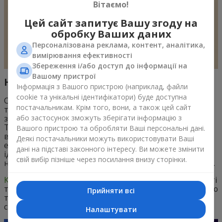
Вітаємо!
Цей сайт запитує Вашу згоду на
обробку Ваших даних
Персоналізована реклама, контент, аналітика,
вимірювання ефективності
Збереження і/або доступ до інформації на
Вашому пристрої
Незвичні кольори троянд
Інформація з Вашого пристрою (наприклад, файли
cookie та унікальні ідентифікатори) буде доступна
Сині та фіолетові троянди, хоч і не є природними,
постачальникам. Крім того, вони, а також цей сайт
також мають свою символіку. Вони символізують
загадковість, непізнанність та екстравагантність.
або застосунок зможуть зберігати інформацію з
Такі троянди можуть бути використані для
Вашого пристрою та обробляти Ваші персональні дані.
висловлення унікальних почуттів та
Деякі постачальники можуть використовувати Ваші
екстраординарних емоцій. Незвичні кольори троянд
дані на підставі законного інтересу. Ви можете змінити
ідеально підходять для тих, хто хоче зробити
свій вибір пізніше через посилання внизу сторінки.
незабутнє враження та підкреслити індивідуальність.
Коралові троянди
вносять у цю палітру нотки радості
та пристрасті. Вони чудово передають тепло, енергію
Прийняти всі
та ентузіазм, роблячи їх ідеальним вибором для
святкових подій або романтичних жестів.
Налаштувати