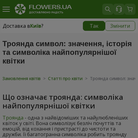
Доставка в
Київ
?
Так
Змінити
Доставка в
Київ
|
безкоштовно
Троянда символ: значення, історія
та символіка найпопулярнішої
квітки
Замовлення квітів
>
Статті про квіти
>
Троянда символ: значе
Що означає троянда: символіка
найпопулярнішої квітки
Троянда
- одна з найвідоміших та найулюбленіших
квіток у світі. Вона символізує безліч почуттів та
емоцій, від кохання і пристрасті до чистоти та
дружби. Її багатогранна символіка робить троянду