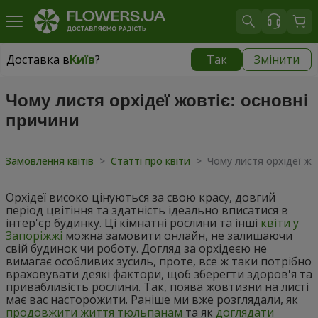
Доставка в
Київ
?
Так
Змінити
Доставка в
Київ
|
безкоштовно
Чому листя орхідеї жовтіє: основні
причини
Замовлення квітів
>
Статті про квіти
>
Чому листя орхідеї жо
Орхідеї високо цінуються за свою красу, довгий
період цвітіння та здатність ідеально вписатися в
інтер'єр будинку. Ці кімнатні рослини та інші
квіти у
Запоріжжі
можна замовити онлайн, не залишаючи
свій будинок чи роботу. Догляд за орхідеєю не
вимагає особливих зусиль, проте, все ж таки потрібно
враховувати деякі фактори, щоб зберегти здоров'я та
привабливість рослини. Так, поява жовтизни на листі
має вас насторожити. Раніше ми вже розглядали, як
продовжити життя тюльпанам
та як
доглядати