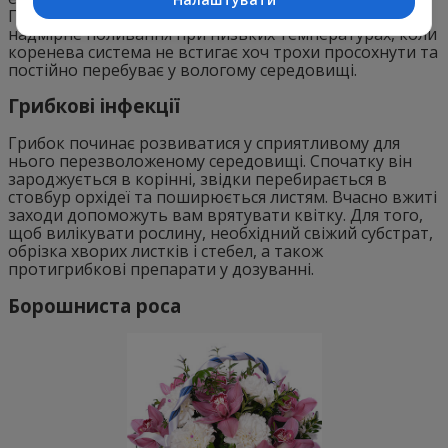
Гниль шийки орхідеї може розвинутися через
надмірне поливання при низьких температурах, коли
коренева система не встигає хоч трохи просохнути та
постійно перебуває у вологому середовищі.
Грибкові інфекції
Грибок починає розвиватися у сприятливому для
нього перезволоженому середовищі. Спочатку він
зароджується в корінні, звідки перебирається в
стовбур орхідеї та поширюється листям. Вчасно вжиті
заходи допоможуть вам врятувати квітку. Для того,
щоб вилікувати рослину, необхідний свіжий субстрат,
обрізка хворих листків і стебел, а також
протигрибкові препарати у дозуванні.
Борошниста роса