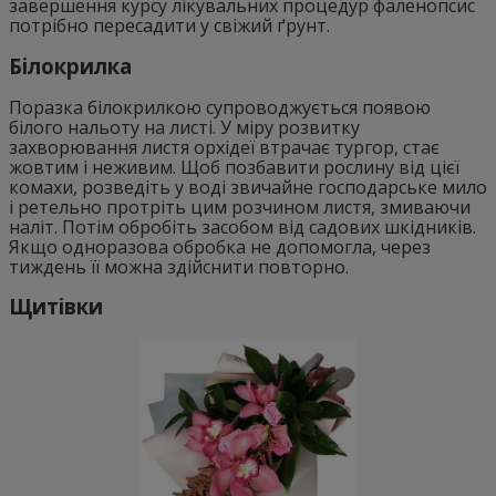
завершення курсу лікувальних процедур фаленопсис
потрібно пересадити у свіжий ґрунт.
Білокрилка
Поразка білокрилкою супроводжується появою
білого нальоту на листі. У міру розвитку
захворювання листя орхідеї втрачає тургор, стає
жовтим і неживим. Щоб позбавити рослину від цієї
комахи, розведіть у воді звичайне господарське мило
і ретельно протріть цим розчином листя, змиваючи
наліт. Потім обробіть засобом від садових шкідників.
Якщо одноразова обробка не допомогла, через
тиждень її можна здійснити повторно.
Щитівки