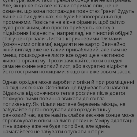
Але, якщо квітка все ж таки отримає опік, це не
означає, що вона постраждає повністю: “рани” будуть
лише на тих ділянках, які були безпосередньо під
променями. Повісьте на вікна фіранки, щоб світло
було розсіяним, або просто приберіть квітку з
підвіконня і віднесіть, наприклад, на тінистий обідній
стіл у центрі зали. Листя з коричневими плямами
(сонячними опіками) видаляти не варто. Звичайно,
їхній вигляд вже не такий привабливий, але тим не
менш, пошкоджене листя все одно ще є частиною
живого організму. Трохи зачекайте, поки орхідея
сама не скине мертвий лист, або акуратно відріжте
його гострими ножицями, якщо він вже зовсім засох.
Однак орхідея може заробити опіки й при розміщенні
на східних вікнах. Особливо це відбувається навесні.
Відвикла від сонячного тепла рослина після довгої
похмурої зими повинна звикати до світла
потихеньку. Як тільки настане березень місяць, не
забувайте організовувати для орхідей тінь у
ранковий час, адже навіть слабке весняне сонце може
спровокувати опіки на листі рослини. У міру адаптації
тінь зранку вже не буде потрібна, але вдень
намагайтеся не забувати опускати штори.