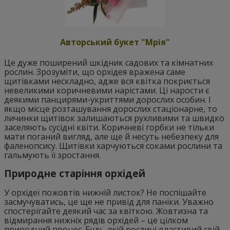
Авторський букет "Мрія"
Це дуже поширений шкідник садових та кімнатних
рослин. Зрозуміти, що орхідея вражена саме
щитівками нескладно, адже вся квітка покриється
невеликими коричневими нарістами. Ці нарости є
деякими панцирями-укриттями дорослих особин. І
якщо місце розташування дорослих стаціонарне, то
личинки щитівок залишаються рухливими та швидко
заселяють сусідні квіти. Коричневі горбки не тільки
мати поганий вигляд, але ще й несуть небезпеку для
фаленопсису. Щитівки харчуються соками рослини та
гальмують її зростання.
Природне старіння орхідей
У орхідеї пожовтів нижній листок? Не поспішайте
засмучуватись, це ще не привід для паніки. Уважно
спостерігайте деякий час за квіткою. Жовтизна та
відмирання нижніх рядів орхідей – це цілком
природний процес. Будь-якій рослині властивий свій