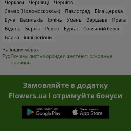
Черкаси
Чернівці
Чернігів
Самар (Новомосковськ)
Павлоград
Біла Церква
Буча
Васильків
Ірпінь
Умань
Варшава
Прага
Відень
Берлін
Ревне
Бургас
Сонячний берег
Варна
інші регіони
На інших мовах:
Рус:
Почему листья орхидеи желтеют: основные
причины
Замовляйте в додатку
Flowers.ua і отримуйте бонуси