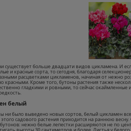
ни существует больше двадцати видов цикламена. И ес
лые и красные сорта, то сегодня, благодаря селекцио
азными расцветками цикламенов, начиная от нежно роз
о красными. Кроме того, бутоны растения также неско
ственно гладкими и ровными, то сейчас окаймленные и
редкость.
ен белый
ы ни было выведено новых сортов, белый цикламен все
этого садового растения приходится на раннюю весну.
бутонов: нежно белые лепестки расширяются не по цент
тигать высоты 30 сантиметров и более. Листья у белог