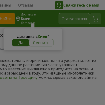
азины
Отзывы
Свяжитесь с нами
Доставка в
Найти
Киев
Cтатус заказа
бесплатно
х условиях
Доставка в
Киев
?
Да
Сменить
ашних условиях
влекательны и оригинальны, что удержаться от их
ому данное растение так часто украшает
 что цветение цикламенов приходится на осень и
х и серых дней в году. Эти изящные многолетники
цветы на Троещину
можно, сделав заказ онлайн на