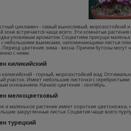
тный цикламен - самый выносливый, морозостойкий и 
 зоне встречается чаще всего. Эти комнатые растения
два уловимым ароматом. Соцветиям присущи маленькие 
 с небольшими выемками, напоминающими листья плюща 
. Период цветения: зима - весна. Причем бутоны могут н
енно с ними.
ен киликийский
киликийский - горный, морозостойкий вид. Оптимальны
ый участок. Имеет небольшие листочки с серебристыми
ым основанием. Начало цветения - сентябрь.
ен мелкоцветковый
е и маленькое растение имеет короткие цветоножки, н
льшие закругленные листья. Соцветия чаще всего пурп
ен турецкий