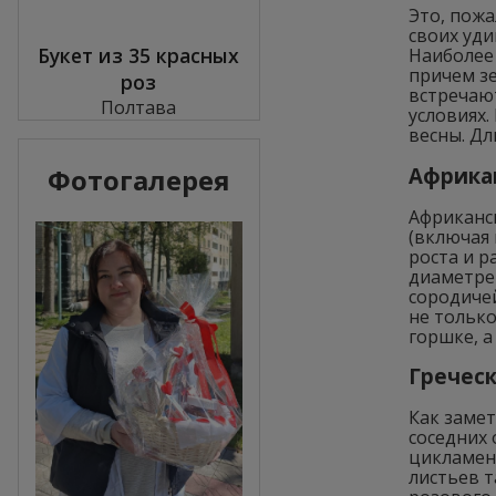
Это, пожа
своих уди
Букет из 35 красных
Наиболее 
причем зе
роз
встречаю
Полтава
условиях.
весны. Дл
Фотогалерея
Африка
Африканс
(включая 
роста и р
диаметре 
сородичей
не только
горшке, а
Гречес
Как замет
соседних 
цикламена
листьев т