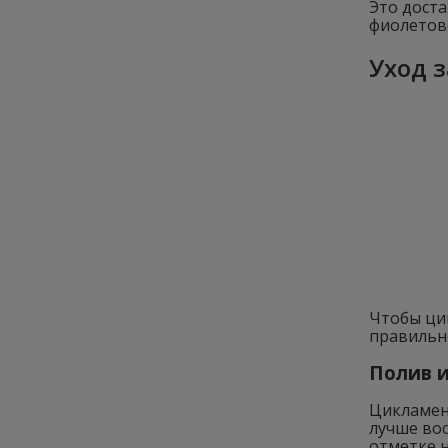
Это дост
фиолетово
Уход 
Чтобы цик
правильно
Полив и
Цикламен
лучше вос
отметке н