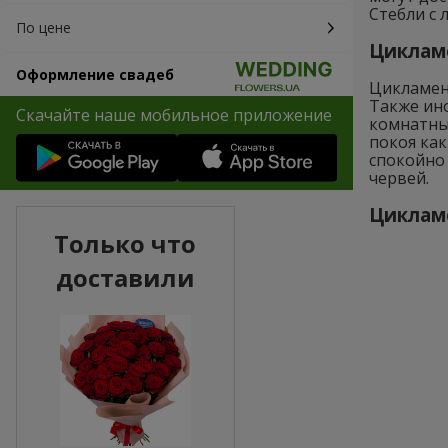
Стебли с 
По цене
Цикламе
Оформление свадеб
Цикламен
Также ино
Скачайте наше мобильное приложение
комнатных
покоя как
спокойно 
червей.
Цикламе
Только что
доставили