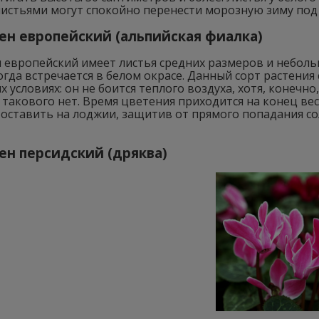
листьями могут спокойно перенести морозную зиму под 
н европейский (альпийская фиалка)
 европейский имеет листья средних размеров и неболь
гда встречается в белом окрасе. Данный сорт растения
 условиях: он не боится теплого воздуха, хотя, конечн
 такового нет. Время цветения приходится на конец ве
оставить на лоджии, защитив от прямого попадания со
н персидский (дряква)