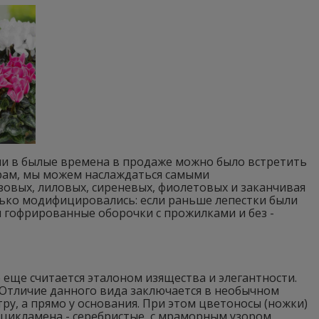
ли в былые времена в продаже можно было встретить
нерам, мы можем наслаждаться самыми
овых, лиловых, сиреневых, фиолетовых и заканчивая
лько модифицировались: если раньше лепестки были
 гофрированные оборочки с прожилками и без -
 еще считается эталоном изящества и элегантности.
 Отличие данного вида заключается в необычном
ру, а прямо у основания. При этом цветоносы (ножки)
о цикламена - серебристые, с мраморным узором.