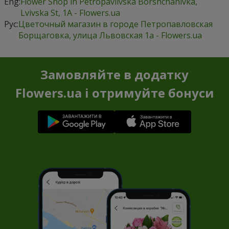
Eng:
Flower Shop in Petropavlivska Borshchahivka,
Lvivska St, 1А - Flowers.ua
Рус:
Цветочный магазин в городе Петропавловская
Борщаговка, улица Львовская 1а - Flowers.ua
Замовляйте в додатку
Flowers.ua і отримуйте бонуси