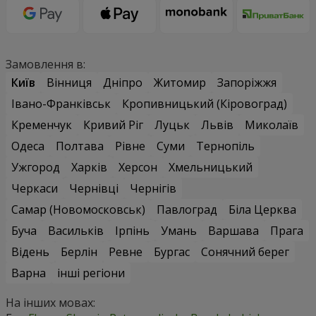
Замовлення в:
Київ
Вінниця
Дніпро
Житомир
Запоріжжя
Івано-Франківськ
Кропивницький (Кіровоград)
Кременчук
Кривий Ріг
Луцьк
Львів
Миколаїв
Одеса
Полтава
Рівне
Суми
Тернопіль
Ужгород
Харків
Херсон
Хмельницький
Черкаси
Чернівці
Чернігів
Самар (Новомосковськ)
Павлоград
Біла Церква
Буча
Васильків
Ірпінь
Умань
Варшава
Прага
Відень
Берлін
Ревне
Бургас
Сонячний берег
Варна
інші регіони
На інших мовах: