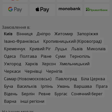
Замовлення в:
Київ
Вінниця
Дніпро
Житомир
Запоріжжя
Івано-Франківськ
Кропивницький (Кіровоград)
Кременчук
Кривий Ріг
Луцьк
Львів
Миколаїв
Одеса
Полтава
Рівне
Суми
Тернопіль
Ужгород
Харків
Херсон
Хмельницький
Черкаси
Чернівці
Чернігів
Самар (Новомосковськ)
Павлоград
Біла Церква
Буча
Васильків
Ірпінь
Умань
Варшава
Прага
Відень
Берлін
Ревне
Бургас
Сонячний берег
Варна
інші регіони
На інших мовах: