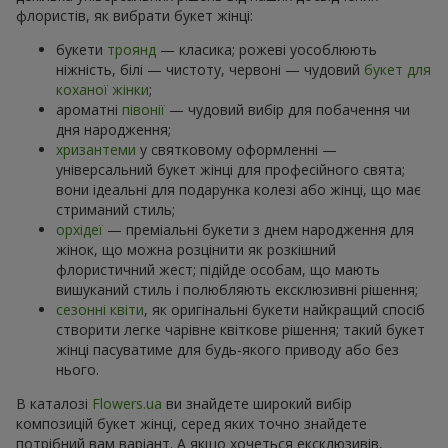
флористів, як вибрати букет жінці:
букети
троянд
— класика; рожеві уособлюють
ніжність, білі — чистоту, червоні — чудовий
букет для
коханої жінки
;
ароматні
півонії
— чудовий вибір для побачення чи
дня народження;
хризантеми
у святковому оформленні —
універсальний букет жінці для професійного свята;
вони ідеальні для подарунка колезі або жінці, що має
стриманий стиль;
орхідеї
— преміальні букети з днем народження для
жінок, що можна розцінити як розкішний
флористичний жест; підійде особам, що мають
вишуканий стиль і полюбляють ексклюзивні рішення;
сезонні квіти
, як оригінальні букети найкращий спосіб
створити легке чарівне квіткове рішення; такий букет
жінці пасуватиме для будь-якого приводу або без
нього.
В каталозі
Flowers.ua
ви знайдете широкий вибір
композицій букет жінці, серед яких точно знайдете
потрібний вам варіант. А якщо хочеться ексклюзивів,