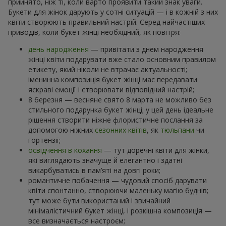
прийнято, ніж ті, коли варто проявити такий знак уваги.
Букети для жінок дарують у сотні ситуацій — і в кожній з них
квіти створюють правильний настрій. Серед найчастіших
приводів, коли букет жінці необхідний, як повітря:
день народження
— привітати з днем народження
жінці квіти подарувати вже стало основним правилом
етикету, який ніколи не втрачає актуальності;
іменинна композиція букет жінці має передавати
яскраві емоції і створювати відповідний настрій;
8 березня — весняне свято 8 марта не можливо без
стильного подарунка букет жінці; у цей день ідеальне
рішення створити ніжне флористичне послання за
допомогою ніжних
сезонних квітів
, як
тюльпани
чи
гортензії;
освідчення в кохання
— тут доречні квіти для жінки,
які виглядають значуще й елегантно і здатні
викарбуватись в пам’яті на довгі роки;
романтичне побачення — чудовий спосіб дарувати
квіти спонтанно, створюючи маленьку магію буднів;
тут може бути використаний і звичайний
мінімалістичний букет жінці, і розкішна композиція —
все визначається настроєм;