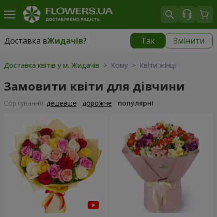
Доставка в
Жидачів
?
Так
Змінити
Доставка в
Жидачів
|
825 грн
Доставка квітів у м. Жидачів
> Кому > Квіти жінці
Замовити квіти для дівчини
Сортування:
дешевше
дорожче
популярні