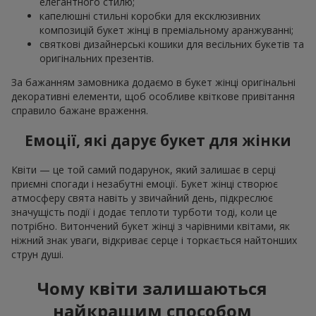
елегантного стилю;
капелюшні стильні коробки для ексклюзивних
композицій букет жінці в преміальному аранжуванні;
святкові дизайнерські кошики для весільних букетів та
оригінальних презентів.
За бажанням замовника додаємо в букет жінці оригінальні
декоративні елементи, щоб особливе квіткове привітання
справило бажане враження.
Емоції, які дарує букет для жінки
Квіти — це той самий подарунок, який залишає в серці
приємні спогади і незабутні емоції. Букет жінці створює
атмосферу свята навіть у звичайний день, підкреслює
значущість події і додає теплоти турботи тоді, коли це
потрібно. Витончений букет жінці з чарівними квітами, як
ніжний знак уваги, відкриває серце і торкається найтонших
струн душі.
Чому квіти залишаються
найкращим способом