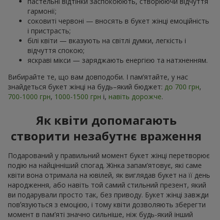
пастельні відтінки заспокоюють, створюючи відчуття
гармонії;
соковиті червоні — вносять в букет жінці емоційність
і пристрасть;
білі квіти — вказують на світлі думки, легкість і
відчуття спокою;
яскраві мікси — заряджають енергією та натхненням.
Вибирайте те, що вам довподоби. І пам’ятайте, у нас
знайдеться букет жінці на будь–який бюджет:
до 700 грн
,
700-1000 грн
,
1000-1500 грн
і,
навіть дорожче
.
Як квіти допомагають
створити незабутнє враження
Подарований у правильний момент букет жінці перетворює
подію на найцінніший спогад. Жінка запам’ятовує, які саме
квіти вона отримала на ювілей, як виглядав букет на її день
народження, або навіть той самий стильний презент, який
ви подарували просто так, без приводу. Букет жінці завжди
повʼязуються з емоцією, і тому квіти дозволяють зберегти
момент в пам’яті значно сильніше, ніж будь-який інший