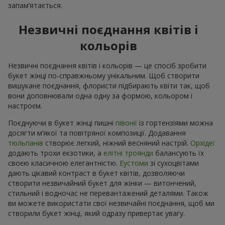
запам’ятається.
Незвичні поєднання квітів і
кольорів
Незвичні поєднання квітів і кольорів — це спосіб зробити
букет жінці по-справжньому унікальним. Щоб створити
вишукане поєднання, флористи підбирають квіти так, щоб
вони доповнювали одна одну за формою, кольором і
настроєм.
Поєднуючи в букет жінці пишні
півонії
із гортензіями можна
досягти м’якої та повітряної композиції. Додавання
тюльпанів
створює легкий, ніжний весняний настрій.
Орхідеї
додають трохи екзотики, а
елітні троянди
балансують їх
своєю класичною елегантністю.
Еустоми
зі сухоцвітами
дають цікавий контраст в букет квітів, дозволяючи
створити незвичайний букет для жінки — витончений,
стильний і водночас не перевантажений деталями. Також
ви можете використати свої незвичайні поєднання, щоб ми
створили букет жінці, який одразу привертає увагу.