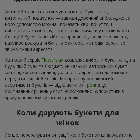
Жінки обожнюють отримувати квіти. Букет жінці, як
витончений подарунок — завжди доречний вибір. Адже за
його допомогою можна і показати свої почуття, і
вибачитись за образу, і просто підтримати у важливу мить.
Але щоб букет жінці дійсно справив відповідне враження,
важливо врахувати багато факторів, як подія, характер і,
звісно смаки адресата.
Квітковий сервіс
Flowers.ua
дозволяє вибрати букет жінці на
будь-який смак та бюджет. Унікальний авторський букет
жінці підкреслить індивідуальність адресатки і допоможе
передати емоції без слів. Ми пропонуємо широкий
асортимент букетів — від класичних
троянд
до
оригінальних рішень у стилі ексклюзивної флористики з
урахуванням всіх сучасних трендів.
Коли дарують букети для
жінок
Легше, перерахувати ситуації, коли букет жінці дарувати не