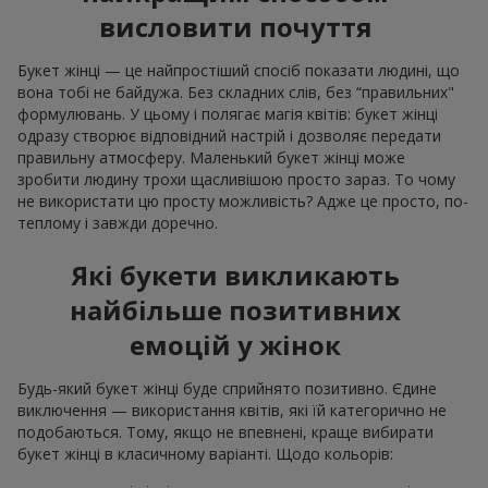
висловити почуття
Букет жінці — це найпростіший спосіб показати людині, що
вона тобі не байдужа. Без складних слів, без “правильних"
формулювань. У цьому і полягає магія квітів: букет жінці
одразу створює відповідний настрій і дозволяє передати
правильну атмосферу. Маленький букет жінці може
зробити людину трохи щасливішою просто зараз. То чому
не використати цю просту можливість? Адже це просто, по-
теплому і завжди доречно.
Які букети викликають
найбільше позитивних
емоцій у жінок
Будь-який букет жінці буде сприйнято позитивно. Єдине
виключення — використання квітів, які їй категорично не
подобаються. Тому, якщо не впевнені, краще вибирати
букет жінці в класичному варіанті. Щодо кольорів: