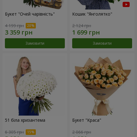
Букет "Очей чарівність"
Кошик "Янголятко"
4 199 грн
2 124 грн
Замовити
Замовити
51 біла хризантема
Букет "Краса"
6 305 грн
2 066 грн