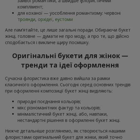
зайвої романтики, а швидше флористичний
комплімент;
для коханої — уособлення романтизму: червоні
троянди
,
орхідеї
,
еустоми
Але пам’ятайте, це лише загальні поради. Обираючи букет
жінці, головне — думати не про моду, а про те, що дійсно
сподобається і викличе щиру посмішку.
Оригінальні букети для жінок —
тренди та ідеї оформлення
Сучасна флористика вже давно вийшла за рамки
класичного оформлення. Сьогодні серед основних трендів
при оформленні композиції букет жінці виділяють:
природні поєднання кольорів;
мікс різноманітних фактур та кольорів;
мінімалістичний букет жінці, або, навпаки,
нестандартні рішення в оформленні букет жінці.
Нижче детальніше розглянемо, як створюється нашими
флористами оригінальний букет для жінки, який точно