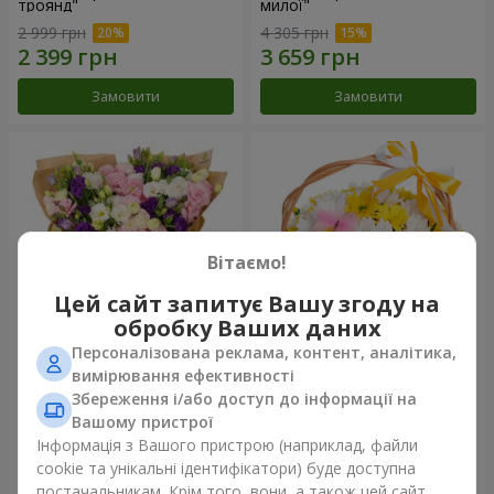
троянд"
милої"
2 999 грн
4 305 грн
Замовити
Замовити
Вітаємо!
Цей сайт запитує Вашу згоду на
обробку Ваших даних
Персоналізована реклама, контент, аналітика,
15 різнокольорових еустом
Кошик "Сонечко"
вимірювання ефективності
Збереження і/або доступ до інформації на
3 199 грн
1 666 грн
Вашому пристрої
Інформація з Вашого пристрою (наприклад, файли
cookie та унікальні ідентифікатори) буде доступна
Замовити
Замовити
постачальникам. Крім того, вони, а також цей сайт