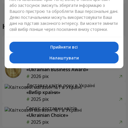
або застосунок зможуть зберігати інформацію з
Вашого пристрою та обробляти Ваші персональні дані.
Деякі постачальники можуть використовувати Ваші
дані на підставі законного інтересу. Ви можете змінити
Наші досягнення
свій вибір пізніше через посилання внизу сторінки.
Доставка квітів року в Україні
«Вибір країни»
Прийняти всі
2026 рік
Налаштувати
Найкращий квітковий магазин
«Ukrainian Business Award»
2026 рік
Доставка квітів року в Україні
«Вибір країни»
2025 рік
Сервіс доставки квітів
«Ukrainian Choice»
2025 рік