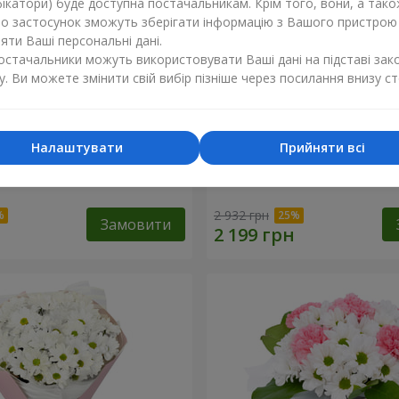
ікатори) буде доступна постачальникам. Крім того, вони, а тако
бо застосунок зможуть зберігати інформацію з Вашого пристрою
ти Ваші персональні дані.
постачальники можуть використовувати Ваші дані на підставі зак
у. Ви можете змінити свій вибір пізніше через посилання внизу ст
Налаштувати
Прийняти всі
"Charlotte"
Букет "Безе" з 15 білих хр
2 932 грн
Замовити