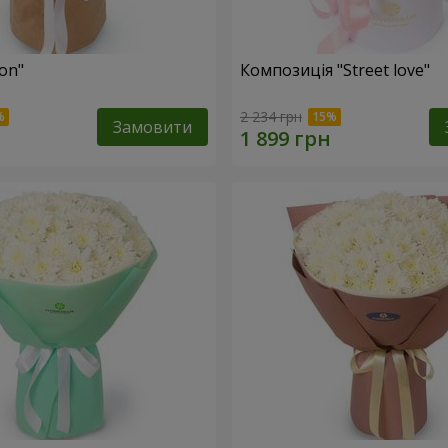
fon"
Композиція "Street love"
2 234 грн
Замовити