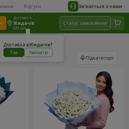
газини
Відгуки
Зв’яжіться з нами
Доставка в
и
Жидачів
Статус замовлення
825 грн
Доставка в
Жидачів
?
Так
Змінити
Підкатегорії