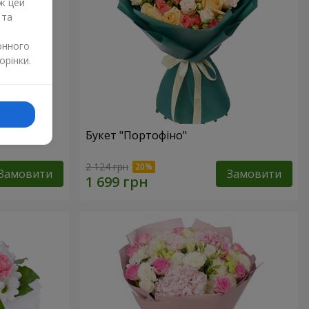
ж цей
 та
онного
орінки.
изантем
Букет "Портофіно"
2 124 грн
Замовити
Замовити