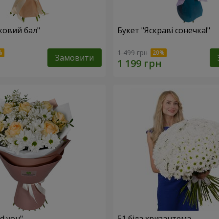
ковий бал"
Букет "Яскраві сонечка!"
1 499 грн
Замовити
ed you"
51 біла хризантема