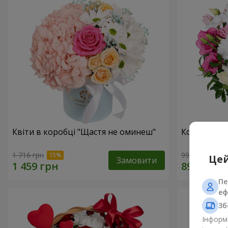
Квіти в коробці "Щастя не оминеш"
Композиція
1 716 грн
999 грн
Цей
Замовити
Пе
еф
Зб
Інформа