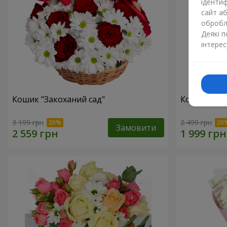
ідентиф
сайт а
обробля
Деякі 
інтерес
Кошик "Закоханий сад"
Композиція 
3 199 грн
2 499 грн
Замовити