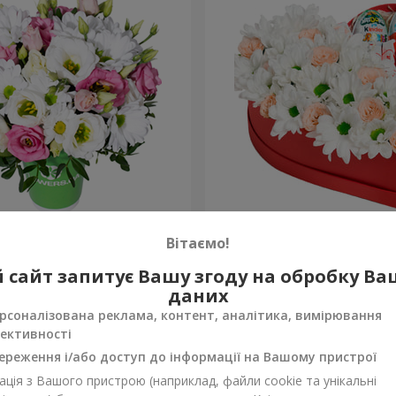
 “Промінчики в очах”
Квіти в коробці "Посміхни
Вітаємо!
2 199 грн
 сайт запитує Вашу згоду на обробку В
Замовити
даних
рсоналізована реклама, контент, аналітика, вимірювання
ективності
ереження і/або доступ до інформації на Вашому пристрої
ція з Вашого пристрою (наприклад, файли cookie та унікальні