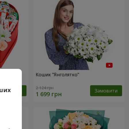
сь!"
Кошик "Янголятко"
2 124 грн
аших
Замовити
Замовити