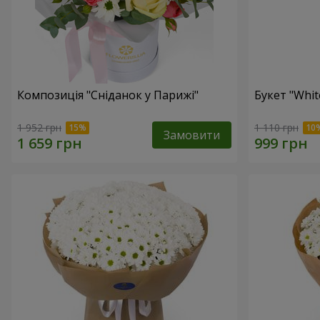
Композиція "Сніданок у Парижі"
Букет "Whit
1 952 грн
1 110 грн
Замовити