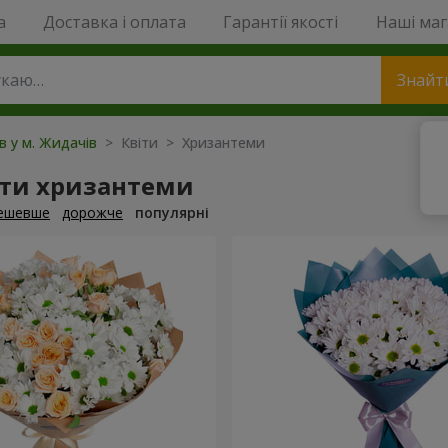
a
Доставка і оплата
Гарантії якості
Наші ма
Знайт
ів у м. Жидачів
> Квіти > Хризантеми
ти хризантеми
ешевше
дорожче
популярні