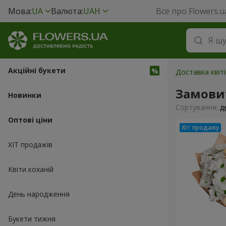
Мова:
UA
Валюта:
UAH
Все про Flowers.u
Акційні букети
Доставка квіт
Замови
Новинки
Сортування:
д
Оптові ціни
ХІТ продажів
Квіти коханій
День народження
Букети тижня