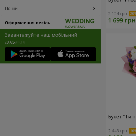
По ціні
2 124 грн
Оформлення весіль
Завантажуйте наш мобільний
додаток
Букет "Ти п
2 443 грн