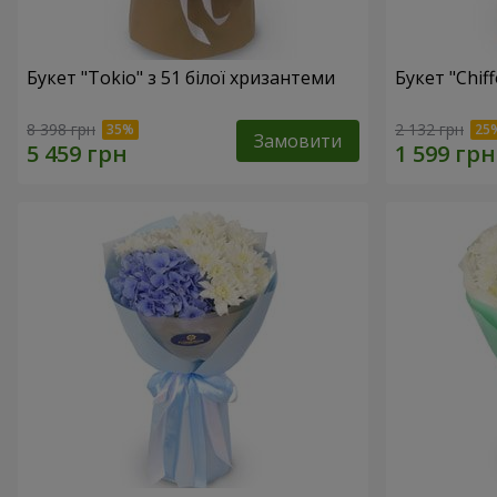
Букет "Tokio" з 51 білої хризантеми
Букет "Chif
8 398 грн
2 132 грн
Замовити