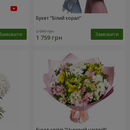
Букет "Білий корал"
2 069 грн
Замовити
Замовити
Букет квітів "Чудовий настрій"