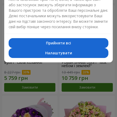
або застосунок зможуть зберігати інформацію з
Вашого пристрою та обробляти Ваші персональні дані.
Деякі постачальники можуть використовувати Ваші
дані на підставі законного інтересу. Ви можете змінити
свій вибір пізніше через посилання внизу сторінки.
Прийняти всі
Налаштувати
Букет "Сила Кохання!"
Романтичний букет "Між
небом і землею!"
8 227 грн
13 449 грн
Замовити
Замовити