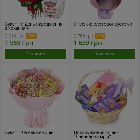
Букет "У День народження,
9 гілок фіолетової еустоми
з коханням!"
3 014 грн
2 765 грн
Замовити
Замовити
Букет "Веселка емоцій"
Подарунковий кошик
"Лавандова мрія"