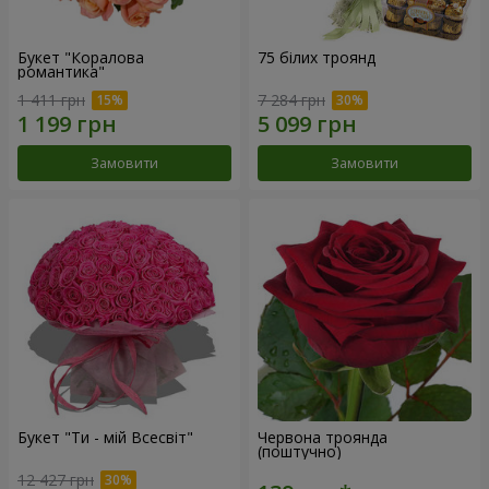
Букет "Коралова
75 білих троянд
романтика"
1 411 грн
7 284 грн
Замовити
Замовити
Букет "Ти - мій Всесвіт"
Червона троянда
(поштучно)
12 427 грн