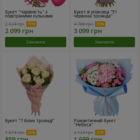
Букет "Чарівність" з
Букет в упаковці "51
повітряними кульками
червона троянда"
2 624 грн
4 768 грн
Замовити
Замовити
Букет "7 білих троянд!"
Романтичний букет
"Небеса"
1 074 грн
2 124 грн