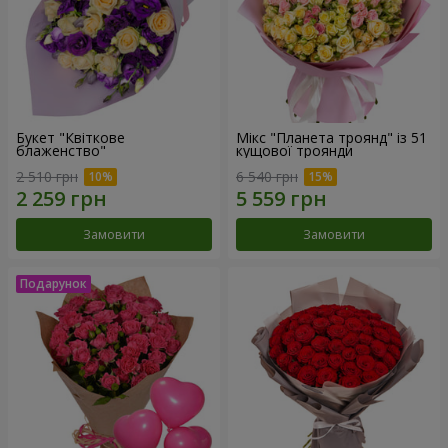
Букет "Квіткове
Мікс "Планета троянд" із 51
блаженство"
кущової троянди
2 510 грн
6 540 грн
Замовити
Замовити