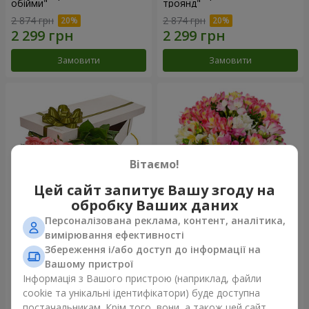
обійми"
троянд"
2 874 грн
2 874 грн
Замовити
Замовити
Вітаємо!
Цей сайт запитує Вашу згоду на
обробку Ваших даних
Персоналізована реклама, контент, аналітика,
Квіти в коробці "15 рожевих
Букет "Казка для двох!"
вимірювання ефективності
троянд"
Збереження і/або доступ до інформації на
2 352 грн
1 732 грн
Вашому пристрої
Інформація з Вашого пристрою (наприклад, файли
cookie та унікальні ідентифікатори) буде доступна
Замовити
Замовити
постачальникам. Крім того, вони, а також цей сайт