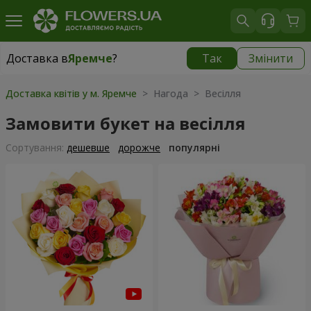
Доставка в
Яремче
?
Так
Змінити
Доставка в
Яремче
|
550 грн
Доставка квітів у м. Яремче
> Нагода > Весілля
Замовити букет на весілля
Сортування:
дешевше
дорожче
популярні