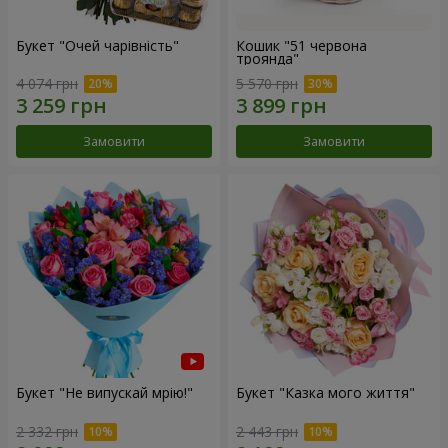
Букет "Очей чарівність"
Кошик "51 червона
троянда"
4 074 грн
5 570 грн
Замовити
Замовити
Букет "Не випускай мрію!"
Букет "Казка мого життя"
2 332 грн
2 443 грн