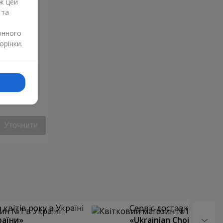
ж цей
 та
онного
орінки.
Уточнити
квітів року в Україні
Сервіс доставки квітів
раїни»
«Ukrainian Choice»