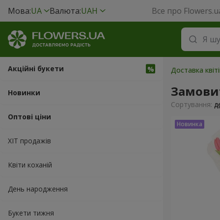
Мова:
UA
Валюта:
UAH
Все про Flowers.u
Акційні букети
Доставка квіті
Замовит
Новинки
Сортування:
д
Оптові ціни
ХІТ продажів
Квіти коханій
День народження
Букети тижня