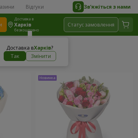
газини
Відгуки
Зв’яжіться з нами
Доставка в
и
Харків
Статус замовлення
безкоштовно
Доставка в
Харків
?
Так
Змінити