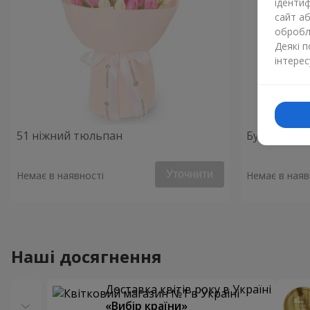
ідентиф
сайт а
обробля
Деякі 
інтерес
51 ніжний тюльпан
Букет "Весн
Уточнити
Немає в наявності
Немає в наяв
Наші досягнення
Доставка квітів року в Україні
«Вибір країни»