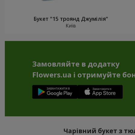
Букет "15 троянд Джумілія"
Київ
Замовляйте в додатку
Flowers.ua і отримуйте бо
Чарівний букет з тюл