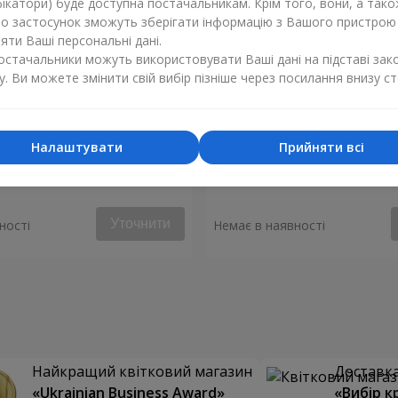
ікатори) буде доступна постачальникам. Крім того, вони, а тако
бо застосунок зможуть зберігати інформацію з Вашого пристрою
ти Ваші персональні дані.
постачальники можуть використовувати Ваші дані на підставі зак
у. Ви можете змінити свій вибір пізніше через посилання внизу ст
Налаштувати
Прийняти всі
яний вітер"
Букет "Гальяно"
Уточнити
ності
Немає в наявності
Найкращий квітковий магазин
Доставка 
«Ukrainian Business Award»
«Вибір к