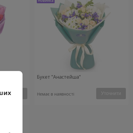
Букет "Анастейша"
аших
Уточнити
Уточнити
Немає в наявності