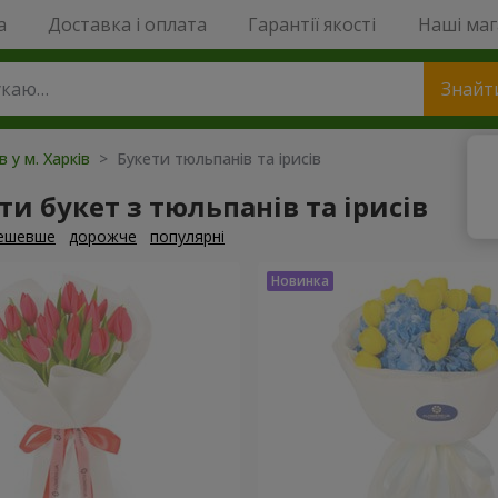
a
Доставка і оплата
Гарантії якості
Наші ма
Знайт
в у м. Харків
> Букети тюльпанів та ірисів
и букет з тюльпанів та ірисів
ешевше
дорожче
популярні