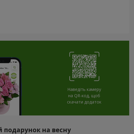
Наведіть камеру
на QR-код, щоб
скачати додаток
ий подарунок на весну