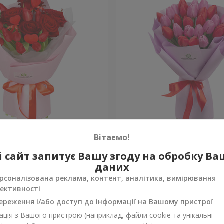
амі"
Букет "Теплі почуття"
Вітаємо!
 сайт запитує Вашу згоду на обробку В
Уточнити
ності
Немає в наявності
даних
рсоналізована реклама, контент, аналітика, вимірювання
ективності
ереження і/або доступ до інформації на Вашому пристрої
ція з Вашого пристрою (наприклад, файли cookie та унікальні