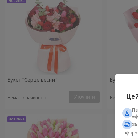
Букет "Серце весни"
Букет "Мон
Цей
Уточнити
Немає в наявності
Немає в наяв
Пе
еф
Зб
Інформа