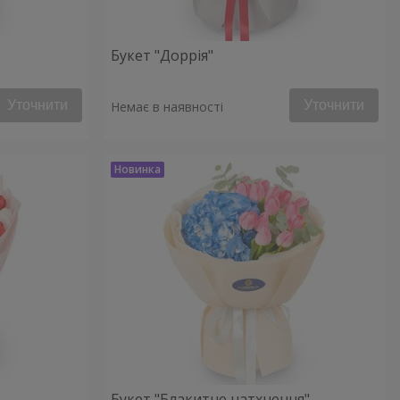
Букет "Доррія"
Уточнити
Уточнити
Немає в наявності
Букет "Блакитне натхнення"