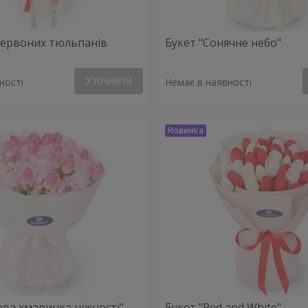
 червоних тюльпанів
Букет "Сонячне небо"
Уточнити
ності
Немає в наявності
ева хмаринка ніжності"
Букет "Red and White"