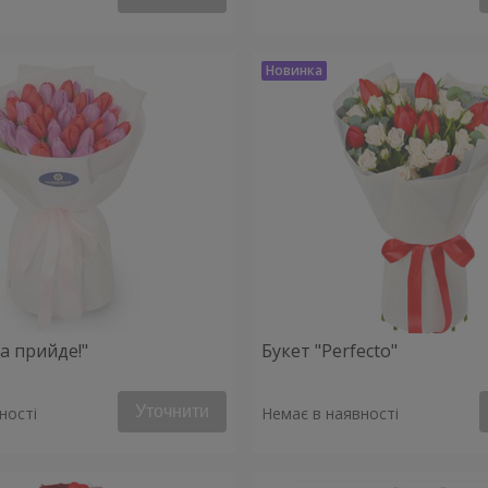
а прийде!"
Букет "Perfecto"
Уточнити
ності
Немає в наявності