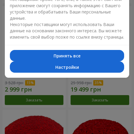
приложение смогут сохранять информацию с Вашего
устройства и обрабатывать Ваши персональные
данные.
Некоторые поставщики могут использовать Ваши
данные на основании законного интереса. Вы можете
изменить свой выбор позже по ссылке внизу страницы.
Принять все
Настройки
Корзина альстромерий
301 красная роза
"Акварель"
3 528 грн
29 998 грн
Заказать
Заказать