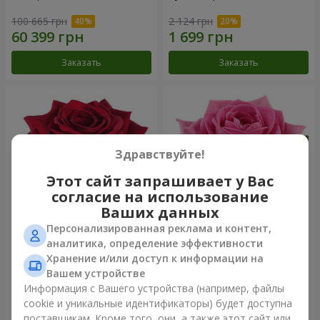
100 665 грн
2 124 грн
Заказать
Заказать
Здравствуйте!
Этот сайт запрашивает у Вас
согласие на использование
Ваших данных
Персонализированная реклама и контент,
Роза красная (поштучно)
Роза розовая (поштучно)
аналитика, определение эффективности
Хранение и/или доступ к информации на
Вашем устройстве
Информация с Вашего устройства (например, файлы
cookie и уникальные идентификаторы) будет доступна
Заказать
Заказать
поставщикам. Кроме того, они, а также этот сайт или