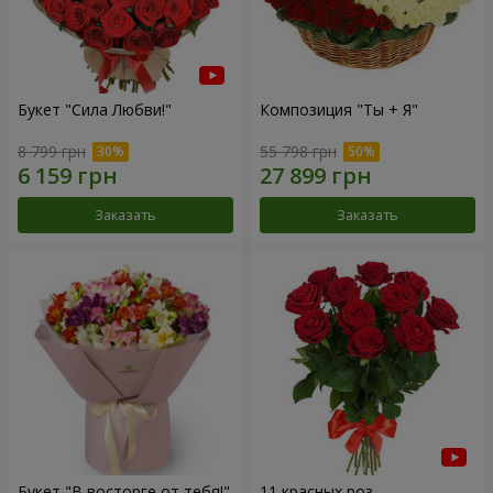
Букет "Сила Любви!"
Композиция "Ты + Я"
8 799 грн
55 798 грн
Заказать
Заказать
Букет "В восторге от тебя!"
11 красных роз