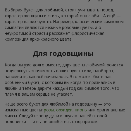
Выбирая букет для любимой, стоит учитывать повод,
характер женщины и стиль, который она любит. А ещё —
характер ваших чувств. Например, классическим символом
симпатии являются нежные розовые цветы, а о
неукротимой страсти расскажет флористическая
композиция ярко-красного цвета.
Для годовщины
Когда вы уже долго вместе, даря цветы любимой, хочется
подчеркнуть значимость ваших чувств или, наоборот,
напомнить, как всё начиналось. Это может быть ваш
особенный букет, с которым вы когда-то признались в
любви и теперь дарите каждый год как символ того, что
пламя в вашем сердце не угасает.
Чаще всего букет для любимой на годовщину — это
изысканные цветы:
розы
,
орхидеи
,
пионы
или оригинальные
миксы. Следуйте зову души и вкусам вашей второй
половинки — и вы не ошибётесь с сюрпризом.