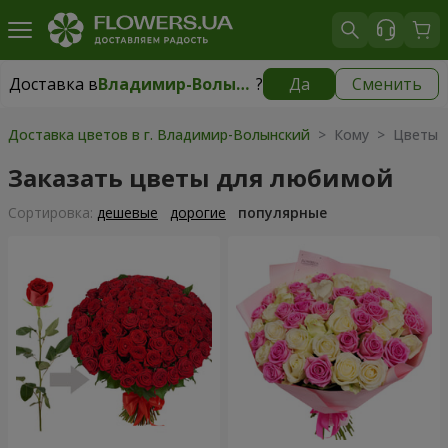
Доставка в
Владимир-Волынский
?
Да
Сменить
Доставка в
Владимир-Волынский
|
1146 грн
Доставка цветов в г. Владимир-Волынский
> Кому > Цветы 
Заказать цветы для любимой
Cортировка:
дешевые
дорогие
популярные