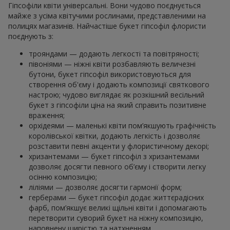
Гіпсофіли квіти універсальні. Вони чудово поєднується
майже з усіма квітучими рослинами, представленими на
полицях магазинів. Найчастіше букет гіпсофіл флористи
поєднують з:
трояндами — додають легкості та повітряності;
півоніями — ніжні квіти розбавляють величезні
бутони, букет гіпсофіл використовуються для
створення об'єму і додають композиції святкового
настрою; чудово виглядає як розкішний весільний
букет з гіпсофіли ціна на який справить позитивне
враження;
орхідеями — маленькі квіти пом’якшують графічність
королівської квітки, додають легкість і дозволяє
розставити певні акценти у флористичному декорі;
хризантемами — букет гіпсофіл з хризантемами
дозволяє досягти певного об’єму і створити легку
осінню композицію;
ліліями — дозволяє досягти гармонії форм;
герберами — букет гіпсофіл додає життєрадісних
фарб, пом’якшує великі щільні квіти і допомагають
перетворити суворий букет на ніжну композицію,
наповнену щирістю та натхненням.