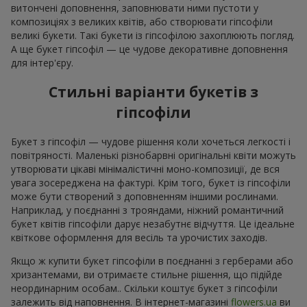
витончені доповнення, заповнювати ними пустоти у
композиціях з великих квітів, або створювати гіпсофіли
великі букети. Такі букети із гіпсофілою захоплюють погляд.
А ще букет гіпсофіл — це чудове декоративне доповнення
для інтер'єру.
Стильні варіанти букетів з
гіпсофіли
Букет з гіпсофіл — чудове рішення коли хочеться легкості і
повітряності. Маленькі різнобарвні оригінальні квіти можуть
утворювати цікаві мінімалістичні моно-композиції, де вся
увага зосереджена на фактурі. Крім того, букет із гіпсофіли
може бути створений з доповненням іншими рослинами.
Наприклад, у поєднанні з трояндами, ніжний романтичний
букет квітів гіпсофіли дарує незабутнє відчуття. Це ідеальне
квіткове оформлення для весіль та урочистих заходів.
Якщо ж купити букет гіпсофіли в поєднанні з герберами або
хризантемами, ви отримаєте стильне рішення, що підійде
неординарним особам.. Скільки коштує букет з гіпсофіли
залежить від наповнення. В інтернет-магазині
flowers.ua
ви