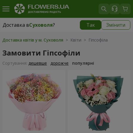
Доставка в
Суховоля
?
Так
Змінити
Доставка в
Суховоля
|
безкоштовно
Доставка квітів у м. Суховоля
> Квіти > Гіпсофіла
Замовити Гіпсофіли
Сортування:
дешевше
дорожче
популярні