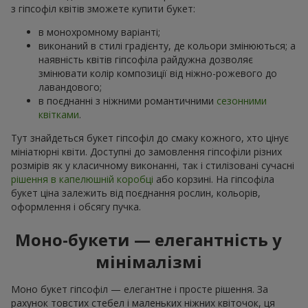
з гіпсофіл квітів зможете купити букет:
в монохромному варіанті;
виконаний в стилі градієнту, де кольори змінюються; а
наявність квітів гіпсофіла райдужна дозволяє
змінювати колір композиції від ніжно-рожевого до
лавандового;
в поєднанні з ніжними романтичними
сезонними
квітками
.
Тут знайдеться букет гіпсофіл до смаку кожного, хто цінує
мініатюрні квіти. Доступні до замовлення гіпсофіли різних
розмірів як у класичному виконанні, так і стилізовані сучасні
рішення в капелюшній коробці
або корзині. На гіпсофіла
букет ціна залежить від поєднання рослин, кольорів,
оформлення і обсягу пучка.
Моно-букети — елегантність у
мінімалізмі
Моно букет гіпсофіл — елегантне і просте рішення. За
рахунок товстих стебел і маленьких ніжних квіточок, ця