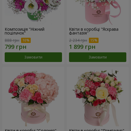
Композиція “Ніжний
Квіти в коробці "Яскрава
поцілунок”
фантазія"
888 грн
2 234 грн
Замовити
Замовити
Квіти в коробці "Соломія"
Квіти в коробці "Помпадур"