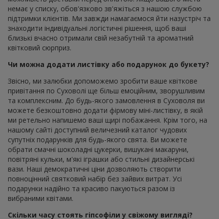
немає у списку, обов'язково зв'яжіться з нашою службою
підтримки клієнтів. Ми завжди намагаємося йти назустріч та
знаходити індивідуальні логістичні рішення, щоб ваші
близькі вчасно отримали свій незабутній та ароматний
квітковий сюрприз.
Чи можна додати листівку або подарунок до букету?
Звісно, ми залюбки допоможемо зробити ваше квіткове
привітання по Суховолі ще більш емоційним, зворушливим
та комплексним. До будь-якого замовлення в Суховоля ви
можете безкоштовно додати фірмову міні-листівку, в якій
ми ретельно напишемо ваші щирі побажання. Крім того, на
нашому сайті доступний величезний каталог чудових
супутніх подарунків для будь-якого свята. Ви можете
обрати смачні шоколадні цукерки, вишукані макаруни,
повітряні кульки, м'які іграшки або стильні дизайнерські
вази. Наші демократичні ціни дозволяють створити
повноцінний святковий набір без зайвих витрат. Усі
подарунки надійно та красиво пакуються разом із
вибраними квітами.
Скільки часу стоять гіпсофіли у свіжому вигляді?