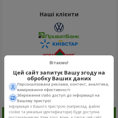
Наші клієнти
Вітаємо!
Цей сайт запитує Вашу згоду на
обробку Ваших даних
Персоналізована реклама, контент, аналітика,
вимірювання ефективності
Переглянути все
Збереження і/або доступ до інформації на
Вашому пристрої
Інформація з Вашого пристрою (наприклад, файли
cookie та унікальні ідентифікатори) буде доступна
Замовляйте в додатку
постачальникам. Крім того, вони, а також цей сайт