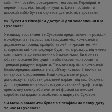
сайті. Ми постійно розширюємо географію. Перевіряйте
перелік, перш ніж гіпсофіли купить. Ціна гіпсофілів та
широкий вибір букетів однакові для всіх міст доставки.
Які букети з гіпсофіли доступні для замовлення в м
Суховоля?
У нашому асортименті в Суховоля представлені як розкішні
монобукети з гіпсофіл, так і вишукані мікс-композиції з
додаванням троянд, орхідей, півоній чи хризантем. Ми
створюємо квіткові шедеври будь-якого розміру: від ніжних
компліментів до величезних об'ємних хмар. Ви можете
обрати класичні білі суцвіття або яскраві кольорові та
трендові райдужні варіанти. Фінальна вартість композиції
безпосередньо залежить від об'єму, кількості гілочок та
складності оформлення. Наші консультанти радо
допоможуть підібрати ідеальний варіант під ваш бюджет.
Для пакування ми використовуємо стильний крафт-папір,
преміальну кальку або елегантні фірмові капелюшні
коробки, які додають особливого шарму по Суховолі.
Чи можна замовити букет з гіпсофіли на певну дату
та час м Суховоля?