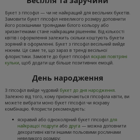
Весілля та заручини
Букет з гіпсофіл — чи не найкращий для весільних букетів.
Замовити букет гіпсофіл невеликого розміру доповнити
його розкішними трояндами білого кольору або
хризантемами стане найкращим рішенням. Від кількості
квітів і оформлення залежить скільки коштують букети
зоряний в оформленні. Букет з гіпсофіл весільний вийде
ніжним. Це саме те, що зараз в тренді весільної
флористики. Замовте до букет гіпсофіл
яскраві повітряні
кульки
, щоб додати ще більше позитивних емоцій.
День народження
З гіпсофіл вийде чудовий
букет до дня народження
.
Залежно від того, кому призначаються гіпсофіла квіти, ви
можете вибрати моно букет гіпсофіл чи яскраву
комбінацію. Флористи рекомендують:
яскравий або одноколірний букет гіпсофіл
для
найкращої подруги
або
друга
— можна доповнити
декоративні квіти іншими польовими рослинами
невеликого розміру;