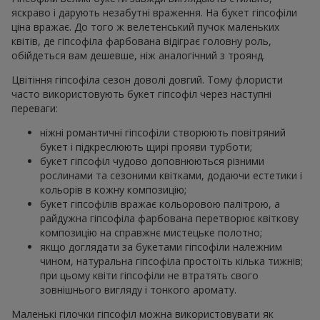
яскраво і дарують незабутні враження. На букет гіпсофіли
ціна вражає. До того ж велетенський пучок маленьких
квітів, де гіпсофіла фарбована відіграє головну роль,
обійдеться вам дешевше, ніж аналогічний з троянд.
Цвітіння гіпсофіла сезон доволі довгий. Тому флористи
часто використовують букет гіпсофіл через наступні
переваги:
ніжні романтичні гіпсофіли створюють повітряний
букет і підкреслюють щирі прояви турботи;
букет гіпсофіл чудово доповнюються різними
рослинами та сезоними квітками, додаючи естетики і
кольорів в кожну композицію;
букет гіпсофілів вражає кольоровою палітрою, а
райдужна гіпсофіла фарбована перетворює квіткову
композицію на справжнє мистецьке полотно;
якщо доглядати за букетами гіпсофіли належним
чином, натуральна гіпсофіла простоїть кілька тижнів;
при цьому квіти гіпсофіли не втратять свого
зовнішнього вигляду і тонкого аромату.
Маленькі гілочки гіпсофіл можна використовувати як