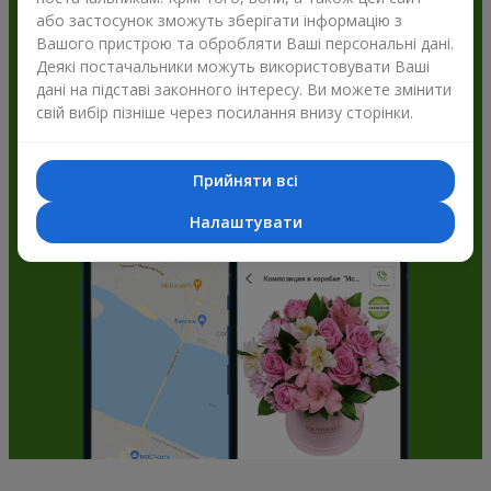
або застосунок зможуть зберігати інформацію з
Flowers.ua і отримуйте бонуси
Вашого пристрою та обробляти Ваші персональні дані.
Деякі постачальники можуть використовувати Ваші
дані на підставі законного інтересу. Ви можете змінити
свій вибір пізніше через посилання внизу сторінки.
Прийняти всі
Налаштувати