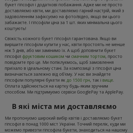
букет гіпсофіл і додаткові побажання. Адже ми не просто
доставляємо квіти, ми доставляємо гарний настрій, який з
задоволенням зафіксуємо на фото/відео, якщо ви цього
забажаєте. І гіпсофіли ціна за 1 шт. яких мінімальна цього
коштують!
Свіжість кожного букет гіпсофіл гарантована. Якщо ви
вирішите гіпсофіли купити у нас, квіти простоять не менше
ніж 5 днів, або ми замінимо їх. А щоб доповнити букет
гіпсофіл
фруктовим кошиком
чи
смачним тортом
, просто
повідомте про це. Ми попіклуємось, щоб замовлення
приїхало в ідеальному стані. За композиції з гіпсофіл ціна
визначається залежно від об’єму. У нас ви знайдете
гіпсофіли популярні букети як
до 1500 грн
, так і
вище
.
Оплата здійснюється на картку будь-яким зручним
способом. Ми підтримуємо сервіси GooglePay та ApplePay.
В які міста ми доставляємо
Ми пропонуємо широкий вибір квітів і доставляємо букет
гіпсофіл в понад 1000 міст України. Точний перелік, куди ми
можемо привезти гіпсофіла букети, знаходиться на нашому