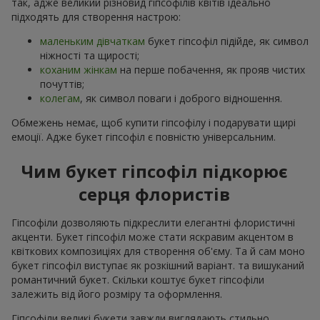
так, адже великий різновид гіпсофілів квітів ідеально
підходять для створення настрою:
маленьким дівчаткам
букет гіпсофіл підійде, як символ
ніжності та щирості;
коханим жінкам
на перше побачення, як прояв чистих
почуттів;
колегам
, як символ поваги і доброго відношення.
Обмежень немає, щоб купити гіпсофілу і подарувати щирі
емоції. Адже букет гіпсофіл є повністю універсальним.
Чим букет гіпсофіл підкорює
серця флористів
Гіпсофіли дозволяють підкреслити елегантні флористичні
акценти. Букет гіпсофіл може стати яскравим акцентом в
квіткових композиціях для створення об'єму. Та й сам моно
букет гіпсофіл виступає як розкішний варіант. та вишуканий
романтичний букет. Скільки коштує букет гіпсофіли
залежить від його розміру та оформлення.
Гіпсофіли великі букети завжди виглядають стильно,