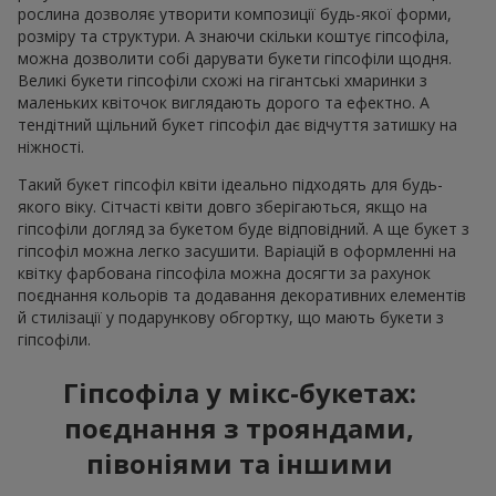
рослина дозволяє утворити композиції будь-якої форми,
розміру та структури. А знаючи скільки коштує гіпсофіла,
можна дозволити собі дарувати букети гіпсофіли щодня.
Великі букети гіпсофіли схожі на гігантські хмаринки з
маленьких квіточок виглядають дорого та ефектно. А
тендітний щільний букет гіпсофіл дає відчуття затишку на
ніжності.
Такий букет гіпсофіл квіти ідеально підходять для будь-
якого віку. Сітчасті квіти довго зберігаються, якщо на
гіпсофіли догляд за букетом буде відповідний. А ще букет з
гіпсофіл можна легко засушити. Варіацій в оформленні на
квітку фарбована гіпсофіла можна досягти за рахунок
поєднання кольорів та додавання декоративних елементів
й стилізації у подарункову обгортку, що мають букети з
гіпсофіли.
Гіпсофіла у мікс-букетах:
поєднання з трояндами,
півоніями та іншими