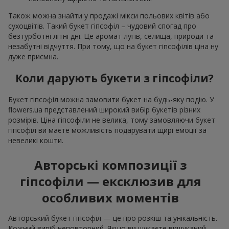
Також можна знайти у продажі мікси польових квітів або
сухоцвітів. Такий букет гіпсофіл – чудовий спогад про
безтурботні літні дні. Це аромат лугів, селища, природи та
незабутні відчуття. При тому, що на букет гіпсофілів ціна ну
дуже приємна.
Коли дарують букети з гіпсофіли?
Букет гіпсофіл можна замовити букет на будь-яку подію. У
flowers.ua представлений широкий вибір букетів різних
розмірів. Ціна гіпсофіли не велика, тому замовляючи букет
гіпсофіл ви маєте можливість подарувати щирі емоції за
невеликі кошти.
Авторські композиції з
гіпсофіли — ексклюзив для
особливих моментів
Авторський букет гіпсофіл — це про розкіш та унікальність.
Кожний виріб неповторний. Якщо ви шукаєте вишуканий