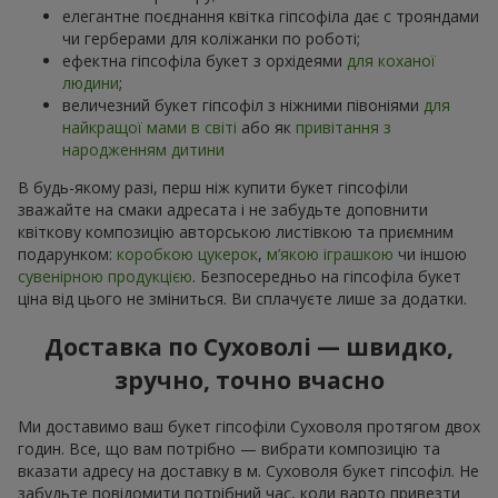
елегантне поєднання квітка гіпсофіла дає с трояндами
чи герберами для коліжанки по роботі;
ефектна гіпсофіла букет з орхідеями
для коханої
людини
;
величезний букет гіпсофіл з ніжними півоніями
для
найкращої мами в світі
або як
привітання з
народженням дитини
В будь-якому разі, перш ніж купити букет гіпсофіли
зважайте на смаки адресата і не забудьте доповнити
квіткову композицію авторською листівкою та приємним
подарунком:
коробкою цукерок
,
м’якою іграшкою
чи іншою
сувенірною продукцією
. Безпосередньо на гіпсофіла букет
ціна від цього не зміниться. Ви сплачуєте лише за додатки.
Доставка по Суховолі — швидко,
зручно, точно вчасно
Ми доставимо ваш букет гіпсофіли Суховоля протягом двох
годин. Все, що вам потрібно — вибрати композицію та
вказати адресу на доставку в м. Суховоля букет гіпсофіл. Не
забудьте повідомити потрібний час, коли варто привезти