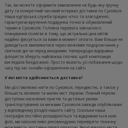
Так, ви можете оформити замовлення на будь-яку зручну
дату та конкретний часовий інтервал доставки по Суховолі.
Наша кур'єрська служба працює чітко та злагоджено,
гарантуючи вручення подарунка точно в обумовлений
термін в Суховоля. Головна перевага завчасного
планування полягає в тому, що актуальна ціна квітів
надійно фіксується за вами в момент оплати. Вам більше не
доведеться хвилюватися через можливе подорожчання у
святкові дні чи перед вихідними. Напередодні відправки
флористи зберуть найсвіжіші гілочки, щоб композиція
виглядала бездоганно. Просто вкажіть усі побажання щодо
часу під час онлайн-оформлення на сайті.
У які міста здійснюється доставка?
Ми доставляємо квіти по Суховолі, передмістю, а також у
більшість великих та малих міст України. Повний перелік
доступних населених пунктів та детальні умови
транспортування за межами Суховоля завжди опубліковані
у відповідному розділі нашого сайту. Оскільки наша
географія постійно розширюється та відкриваються нові
філії, ми наполегливо рекомендуємо перевіряти технічну
можливість доставки перед оплатою. Якщо вашого міста