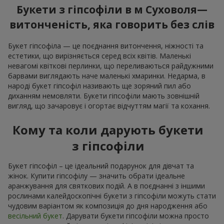
Букети з гіпсофіли в м Суховоля—
витонченість, яка говорить без слів
Букет гіпсофіла — це поєднання витончення, ніжності та
естетики, що вирізняється серед всіх квітів. Маленькі
невагомі квіткові перлинки, що переливаються райдужними
барвами виглядають наче маленькі хмаринки. Недарма, в
народі букет гіпсофіл називають ще зоряний пил або
диханням немовляти. Букети гіпсофіли мають зовнішній
вигляд, що зачаровує і огортає відчуттям магії та кохання.
Кому та коли дарують букети
з гіпсофіли
Букет гіпсофіл – це ідеальний подарунок для дівчат та
жінок. Купити гіпсофілу — значить обрати ідеальне
аранжування для святкових подій. А в поєднанні з іншими
рослинами калейдоскопічні букети з гіпсофіли можуть стати
чудовим варіантом як композиція до дня народження або
весільний букет
. Дарувати букети гіпсофіли можна просто