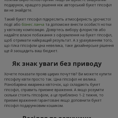
подарунок, кращого рішення ніж авторський букет гіпсофіл
ви не знайдете.
Такий букет гіпсофіл підкреслить атмосферність урочистої
події або
бізнес ланча
та допоможе внести особисті нотки
у квіткову композицію. Довіртесь вибору флористів або
надайте власні побажання з оформлення на букет гіпсофіл,
щоб отримати найкращий результат. А з урахуванням того,
що гілка гіпсофіли ціна невелика, таке дизайнерське рішення
ще й заощадить ваш бюджет.
Як знак уваги без приводу
Хочете показати прояв щирих почуттів? Ви можете купити
гіпсофілу квіти просто так. Ціна гіпсофіл не велика.
Різнобарвна хмаринка квіточок, що складають букет
гіпсофіл, справить приємне враження. А якщо розуміти
скільки стоять гіпсофіли, а це приблизно 1-2 тижня, то
приємні враження гарантовані якщо доповнити букет
гіпсофіл подарунковим кошиком.