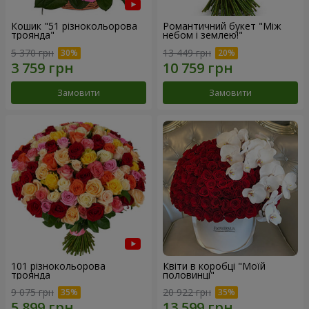
Кошик "51 різнокольорова
Романтичний букет "Між
троянда"
небом і землею!"
5 370 грн
13 449 грн
Замовити
Замовити
101 різнокольорова
Квіти в коробці "Моїй
троянда
половинці"
9 075 грн
20 922 грн