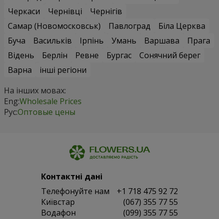
Черкаси
Чернівці
Чернігів
Самар (Новомосковськ)
Павлоград
Біла Церква
Буча
Васильків
Ірпінь
Умань
Варшава
Прага
Відень
Берлін
Ревне
Бургас
Сонячний берег
Варна
інші регіони
На інших мовах:
Eng:
Wholesale Prices
Рус:
Оптовые цены
Контактні дані
Телефонуйте нам
+1 718 475 92 72
Київстар
(067) 355 77 55
Водафон
(099) 355 77 55