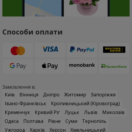
Способи оплати
Замовлення в:
Київ
Вінниця
Дніпро
Житомир
Запоріжжя
Івано-Франківськ
Кропивницький (Кіровоград)
Кременчук
Кривий Ріг
Луцьк
Львів
Миколаїв
Одеса
Полтава
Рівне
Суми
Тернопіль
Ужгород
Харків
Херсон
Хмельницький