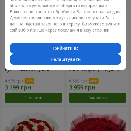
або застосунок зможуть зберігати інформацію з
Вашого пристрою та обробляти Ваші персональні дані.
Деякі постачальники можуть використовувати Ваші
дані на підставі законного інтересу. Ви можете змінити
свій вибір пізніше через посилання внизу сторінки.
Прийняти всі
Налаштувати
Букет "Ніжний відтінок"
Квіти в коробці “Кадриль”
4 570 грн
6 598 грн
Замовити
Замовити