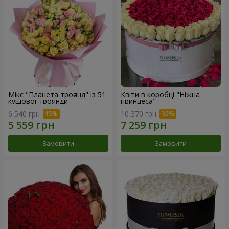
Мікс "Планета троянд" із 51
Квіти в коробці "Ніжна
кущової троянди
принцеса"
6 540 грн
10 370 грн
Замовити
Замовити