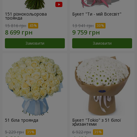
151 різнокольорова
Букет "Ти - мій Всесвіт"
троянда
15 816 грн
13 941 грн
Замовити
Замовити
51 біла троянда
Букет "Tokio" з 51 білої
хризантеми
5 229 грн
6 922 грн