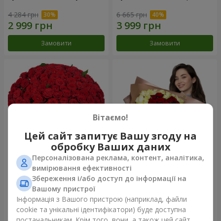
4 284 грн
6 665 грн
Замовити
Замовити
Вітаємо!
Цей сайт запитує Вашу згоду на
обробку Ваших даних
Персоналізована реклама, контент, аналітика,
101 червона троянда
Букет "Серце - серцю"
вимірювання ефективності
Збереження і/або доступ до інформації на
10 725 грн
5 998 грн
Вашому пристрої
Інформація з Вашого пристрою (наприклад, файли
cookie та унікальні ідентифікатори) буде доступна
Замовити
Замовити
постачальникам. Крім того, вони, а також цей сайт