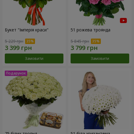
Букет "Імперія краси"
51 рожева троянда
5 229 грн
5 845 грн
Замовити
Замовити
75 білих троянд
51 біла хризантема