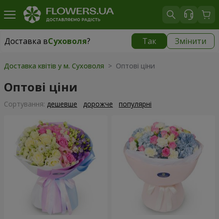
Доставка в
Суховоля
?
Так
Змінити
Доставка в
Суховоля
|
безкоштовно
Доставка квітів у м. Суховоля
> Оптові ціни
Оптові ціни
Сортування:
дешевше
дорожче
популярні