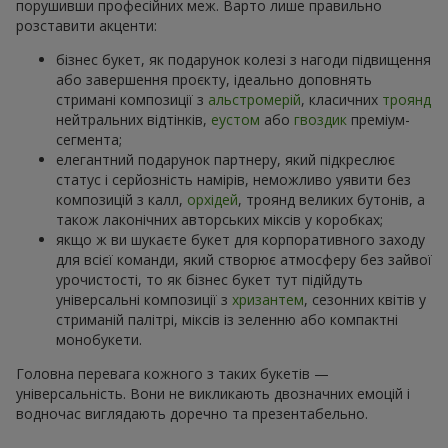
порушивши професійних меж. Варто лише правильно
розставити акценти:
бізнес букет, як подарунок колезі з нагоди підвищення
або завершення проєкту, ідеально доповнять
стримані композиції з
альстромерій
, класичних
троянд
нейтральних відтінків,
еустом
або
гвоздик
преміум-
сегмента;
елегантний подарунок партнеру, який підкреслює
статус і серйозність намірів, неможливо уявити без
композицій з калл,
орхідей
, троянд великих бутонів, а
також лаконічних авторських міксів у коробках;
якщо ж ви шукаєте букет для корпоративного заходу
для всієї команди, який створює атмосферу без зайвої
урочистості, то як бізнес букет тут підійдуть
універсальні композиції з
хризантем
, сезонних квітів у
стриманій палітрі, міксів із зеленню або компактні
монобукети.
Головна перевага кожного з таких букетів —
універсальність. Вони не викликають двозначних емоцій і
водночас виглядають доречно та презентабельно.