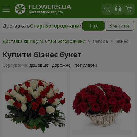
Доставка в
Старі Богородчани
?
Так
Змінити
Доставка в
Старі Богородчани
|
безкоштовно
Доставка квітів у м. Старі Богородчани
> Нагода > Бізнес
Купити бізнес букет
Сортування:
дешевше
дорожче
популярні