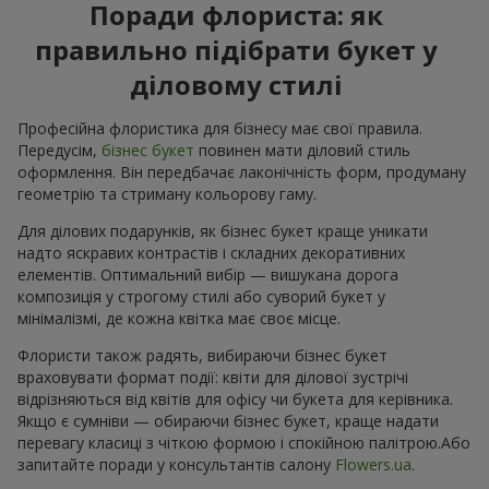
Поради флориста: як
правильно підібрати букет у
діловому стилі
Професійна флористика для бізнесу має свої правила.
Передусім,
бізнес букет
повинен мати діловий стиль
оформлення. Він передбачає лаконічність форм, продуману
геометрію та стриману кольорову гаму.
Для ділових подарунків, як бізнес букет краще уникати
надто яскравих контрастів і складних декоративних
елементів. Оптимальний вибір — вишукана дорога
композиція у строгому стилі або суворий букет у
мінімалізмі, де кожна квітка має своє місце.
Флористи також радять, вибираючи бізнес букет
враховувати формат події: квіти для ділової зустрічі
відрізняються від квітів для офісу чи букета для керівника.
Якщо є сумніви — обираючи бізнес букет, краще надати
перевагу класиці з чіткою формою і спокійною палітрою.Або
запитайте поради у консультантів салону
Flowers.ua
.