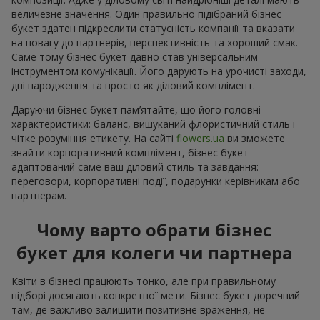
величезне значення. Один правильно підібраний бізнес
букет здатен підкреслити статусність компанії та вказати
на повагу до партнерів, перспективність та хороший смак.
Саме тому бізнес букет давно став універсальним
інструментом комунікації. Його дарують на урочисті заходи,
дні народження та просто як діловий комплімент.
Даруючи бізнес букет пам’ятайте, що його головні
характеристики: баланс, вишуканий флористичний стиль і
чітке розуміння етикету. На сайті
flowers.ua
ви зможете
знайти корпоративний комплімент, бізнес букет
адаптований саме ваш діловий стиль та завдання:
переговори, корпоративні події, подарунки керівникам або
партнерам.
Чому варто обрати бізнес
букет для колеги чи партнера
Квіти в бізнесі працюють тонко, але при правильному
підборі досягають конкретної мети. Бізнес букет доречний
там, де важливо залишити позитивне враження, не