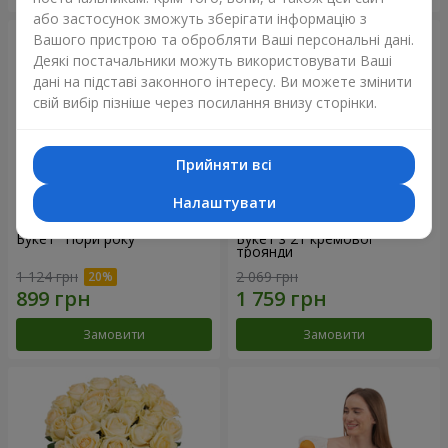
або застосунок зможуть зберігати інформацію з
Вашого пристрою та обробляти Ваші персональні дані.
Деякі постачальники можуть використовувати Ваші
дані на підставі законного інтересу. Ви можете змінити
свій вибір пізніше через посилання внизу сторінки.
Прийняти всі
Налаштувати
Букет "Пори року"
Букет з 21 кремової
троянди
1 124 грн
2 069 грн
Замовити
Замовити