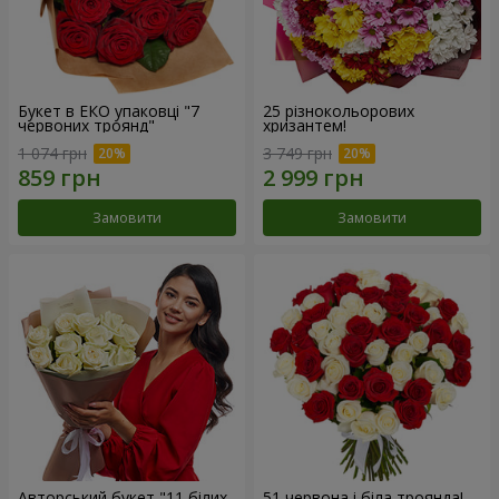
Букет в ЕКО упаковці "7
25 різнокольорових
червоних троянд"
хризантем!
1 074 грн
3 749 грн
Замовити
Замовити
Авторський букет "11 білих
51 червона і біла троянда!