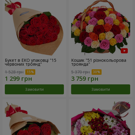
Букет в ЕКО упаковці "15
Кошик "51 різнокольорова
червоних троянд"
троянда"
1 528 грн
5 370 грн
Замовити
Замовити