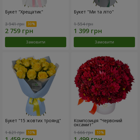
Букет "Хрещатик"
Букет "Ми та літо"
3 941 грн
1 554 грн
Замовити
Замовити
Букет "15 жовтих троянд"
Композиція "Червоний
оксамит"
1 621 грн
1 666 грн