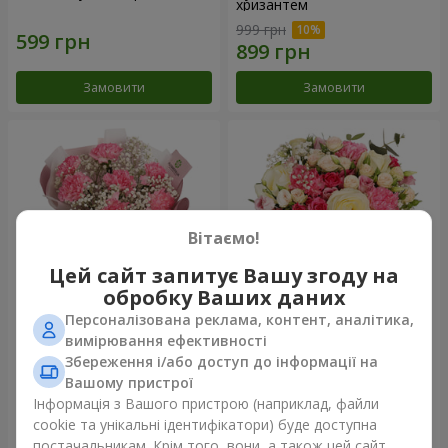
хризантем
999 грн
Замовити
Замовити
Вітаємо!
Цей сайт запитує Вашу згоду на
обробку Ваших даних
Персоналізована реклама, контент, аналітика,
Букет "Королева
Квіти в коробці "Помпадур"
вимірювання ефективності
Карибського моря"
Збереження і/або доступ до інформації на
1 374 грн
2 199 грн
Вашому пристрої
Інформація з Вашого пристрою (наприклад, файли
cookie та унікальні ідентифікатори) буде доступна
Замовити
Замовити
постачальникам. Крім того, вони, а також цей сайт