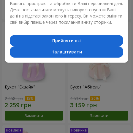
Вашого пристрою та обробляти Ваші персональні дані.
Деякі постачальники можуть використовувати Ваші
Замовити
Замовити
дані на підставі законного інтересу. Ви можете змінити
свій вибір пізніше через посилання внизу сторінки.
Прийняти всі
Налаштувати
Букет "Еквайя"
Букет "Абігель"
2 658 грн
4 513 грн
Замовити
Замовити