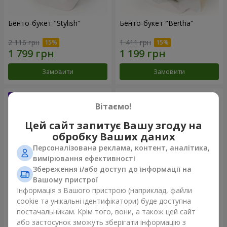
Бенто-букет "Stylish"
Бенто-букет "Bertha"
2 116 грн
1 411 грн
Замовити
Замовити
Вітаємо!
Цей сайт запитує Вашу згоду на
обробку Ваших даних
Персоналізована реклама, контент, аналітика,
вимірювання ефективності
Збереження і/або доступ до інформації на
Вашому пристрої
Інформація з Вашого пристрою (наприклад, файли
Букет "Kamaliya"
Букет "Moon Dance"
cookie та унікальні ідентифікатори) буде доступна
постачальникам. Крім того, вони, а також цей сайт
3 279 грн
2 513 грн
або застосунок зможуть зберігати інформацію з