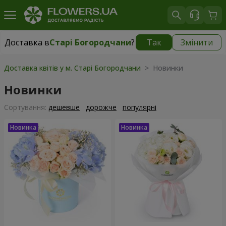
Доставка в
Старі Богородчани
?
Так
Змінити
Доставка в
Старі Богородчани
|
безкоштовно
Доставка квітів у м. Старі Богородчани
> Новинки
Новинки
Сортування:
дешевше
дорожче
популярні