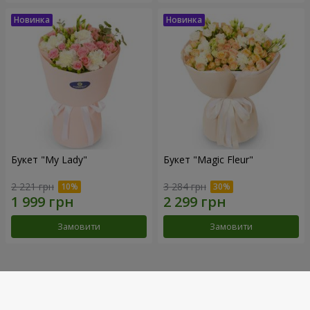
Букет "My Lady"
Букет "Magic Fleur"
2 221 грн
3 284 грн
Замовити
Замовити
Наші досягнення