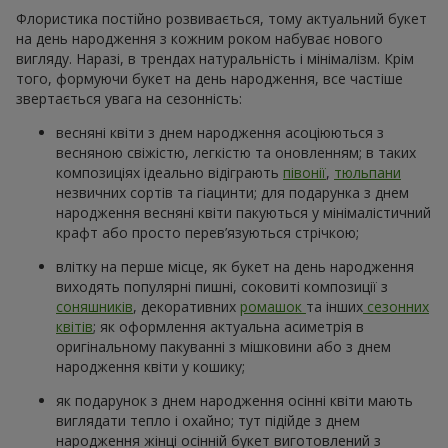
Флористика постійно розвивається, тому актуальний букет
на день народження з кожним роком набуває нового
вигляду. Наразі, в трендах натуральність і мінімалізм. Крім
того, формуючи букет на день народження, все частіше
звертається увага на сезонність:
весняні квіти з днем народження асоціюються з
весняною свіжістю, легкістю та оновленням; в таких
композиціях ідеально відіграють
півонії
,
тюльпани
незвичних сортів та гіацинти; для подарунка з днем
народження весняні квіти пакуються у мінімалістичний
крафт або просто перев’язуються стрічкою;
влітку на перше місце, як букет на день народження
виходять популярні пишні, соковиті композиції з
соняшників
, декоративних
ромашок
та інших
сезонних
квітів
; як оформлення актуальна асиметрія в
оригінальному пакуванні з мішковини або з днем
народження квіти у кошику;
як подарунок з днем народження осінні квіти мають
виглядати тепло і охайно; тут підійде з днем
народження жінці осінній букет виготовлений з