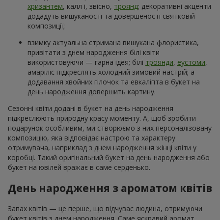
хризантем
, калл і, звісно,
троянд
; декоративні акценти
додадуть вишуканості та довершеності святковій
композиції;
взимку актуальна стримана вишукана флористика,
привітати з днем народження білі квіти
використовуючи — гарна ідея; білі
троянди
,
еустоми
,
амаріліс підкреслять холодний зимовий настрій; а
додавання хвойних гілочок та евкаліпта в букет на
день народження довершить картину.
Сезонні квіти додані в букет на день народження
підкреслюють природну красу моменту. А, щоб зробити
подарунок особливим, ми створюємо з них персоналізовану
композицію, яка відповідає настрою та характеру
отримувача, наприклад з днем народження жінці квіти у
коробці. Такий оригінальний букет на день народження або
букет на ювілей вражає в саме серденько.
День народження з ароматом квітів
Запах квітів — це перше, що відчуває людина, отримуючи
букет квітів з днем народження. Саме яскравий аромат