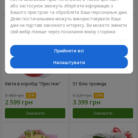
або застосунок зможуть зберігати інформацію з
Замовити
Замовити
Вашого пристрою та обробляти Ваші персональні дані.
Деякі постачальники можуть використовувати Ваші
дані на підставі законного інтересу. Ви можете змінити
свій вибір пізніше через посилання внизу сторінки.
Прийняти всі
Налаштувати
Квіти в коробці "Престиж"
51 біла троянда
3 465 грн
5 229 грн
Замовити
Замовити