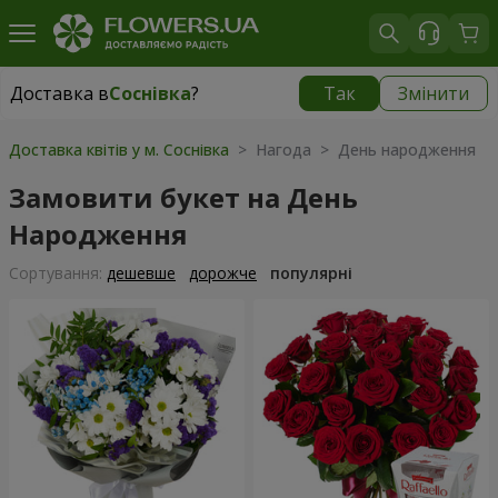
Доставка в
Соснівка
?
Так
Змінити
Доставка в
Соснівка
|
безкоштовно
Доставка квітів у м. Соснівка
> Нагода > День народження
Замовити букет на День
Народження
Сортування:
дешевше
дорожче
популярні