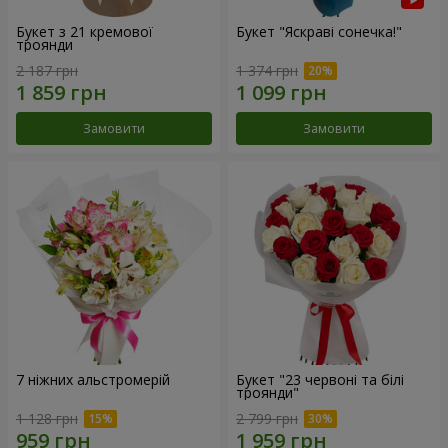
Букет з 21 кремової
Букет "Яскраві сонечка!"
троянди
2 187 грн
1 374 грн
Замовити
Замовити
7 ніжних альстромерій
Букет "23 червоні та білі
троянди"
1 128 грн
2 799 грн