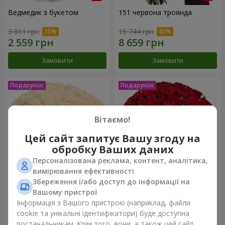
Ведмедик з букетом
151 червона троянда
3 011 грн
15 744 грн
Замовити
Замовити
Вітаємо!
Цей сайт запитує Вашу згоду на
обробку Ваших даних
Персоналізована реклама, контент, аналітика,
вимірювання ефективності
Збереження і/або доступ до інформації на
Букет "Очей чарівність"
75 червоних троянд
Вашому пристрої
Інформація з Вашого пристрою (наприклад, файли
4 074 грн
7 084 грн
cookie та унікальні ідентифікатори) буде доступна
постачальникам. Крім того, вони, а також цей сайт