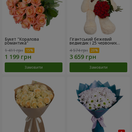
Букет "Коралова
Гігантський бежевий
романтика"
ведмедик і 25 червоних
троянд
1 411 грн
4 574 грн
Замовити
Замовити