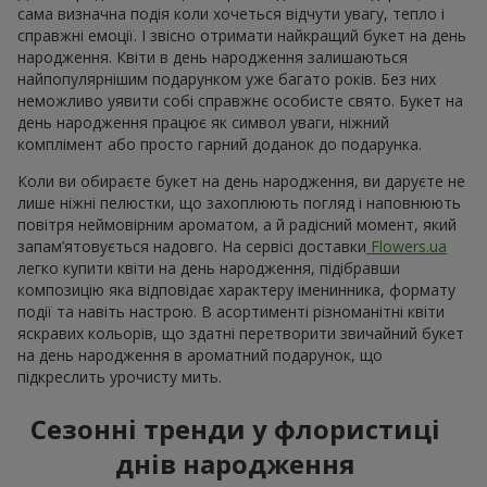
сама визначна подія коли хочеться відчути увагу, тепло і
справжні емоції. І звісно отримати найкращий букет на день
народження. Квіти в день народження залишаються
найпопулярнішим подарунком уже багато років. Без них
неможливо уявити собі справжнє особисте свято. Букет на
день народження працює як символ уваги, ніжний
комплімент або просто гарний доданок до подарунка.
Коли ви обираєте букет на день народження, ви даруєте не
лише ніжні пелюстки, що захоплюють погляд і наповнюють
повітря неймовірним ароматом, а й радісний момент, який
запам’ятовується надовго. На сервісі доставки
Flowers.ua
легко купити квіти на день народження, підібравши
композицію яка відповідає характеру іменинника, формату
події та навіть настрою. В асортименті різноманітні квіти
яскравих кольорів, що здатні перетворити звичайний букет
на день народження в ароматний подарунок, що
підкреслить урочисту мить.
Сезонні тренди у флористиці
днів народження