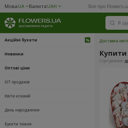
Мова:
UA
Валюта:
UAH
Все про Flowers.u
Акційні букети
Доставка квіті
Купити
Новинки
Сортування:
д
Оптові ціни
ХІТ продажів
Квіти коханій
День народження
Букети тижня