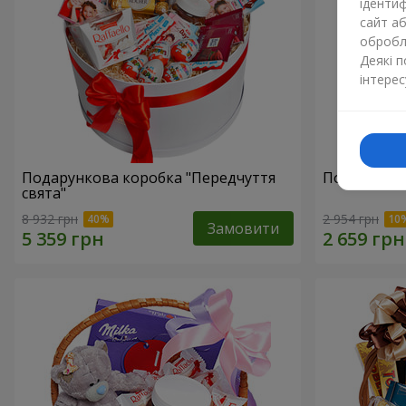
ідентиф
сайт а
обробля
Деякі 
інтерес
Подарункова коробка "Передчуття
Подарунков
свята"
8 932 грн
2 954 грн
Замовити