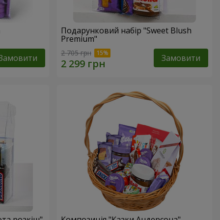
a
Подарунковий набір "Sweet Blush
Premium"
2 705 грн
Замовити
Замовити
ота розкіш"
Композиція "Казки Андерсона"