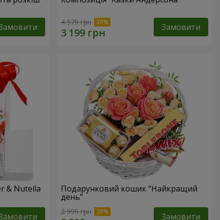
4 570 грн
Замовити
Замовити
 & Nutella
Подарунковий кошик “Найкращий
день”
2 999 грн
Замовити
Замовити