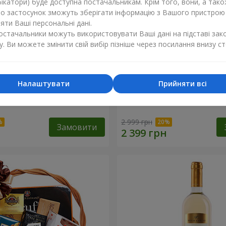
ікатори) буде доступна постачальникам. Крім того, вони, а тако
бо застосунок зможуть зберігати інформацію з Вашого пристрою
ти Ваші персональні дані.
постачальники можуть використовувати Ваші дані на підставі зак
у. Ви можете змінити свій вибір пізніше через посилання внизу ст
Налаштувати
Прийняти всі
ий кошик "Дитяче свято!"
Подарунковий кошик "Ам
2 999 грн
Замовити