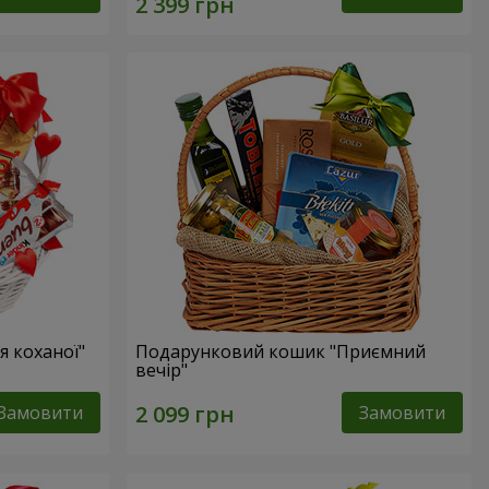
 коханої"
Подарунковий кошик "Приємний
вечір"
Замовити
Замовити