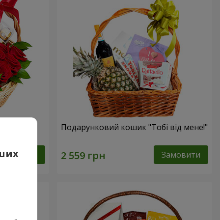
сика"
Подарунковий кошик "Тобі від мене!"
аших
Замовити
Замовити