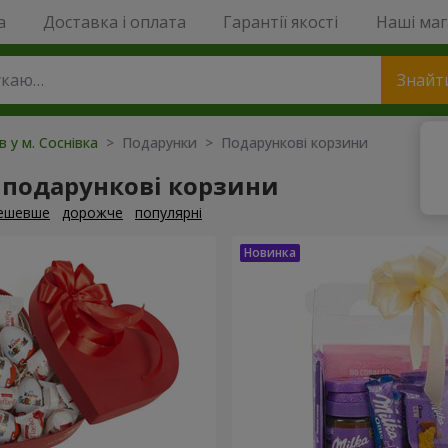
a
Доставка і оплата
Гарантії якості
Наші ма
Знайт
в у м. Соснівка
> Подарунки > Подарункові корзини
 подарункові корзини
ешевше
дорожче
популярні