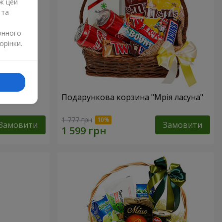
ж цей
 та
онного
орінки.
ур"
Подарункова корзина "Мрія ласуна"
1 777 грн
Замовити
Замовити