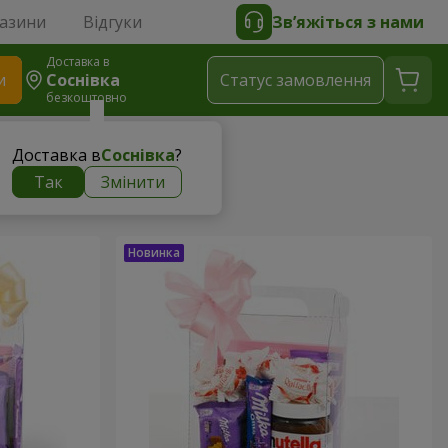
газини
Відгуки
Зв’яжіться з нами
Доставка в
и
Соснівка
Статус замовлення
безкоштовно
Доставка в
Соснівка
?
Так
Змінити