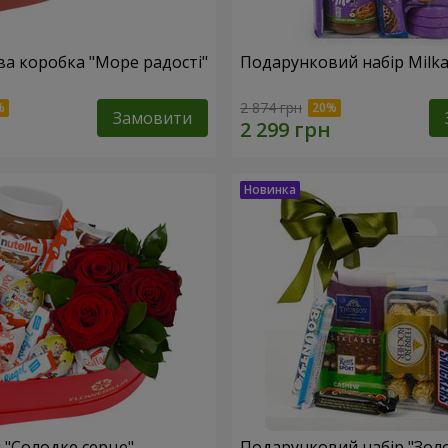
а коробка "Море радості"
Подарунковий набір Milk
2 874 грн
Замовити
 "Солодке серце"
Подарунковий набір "Зол