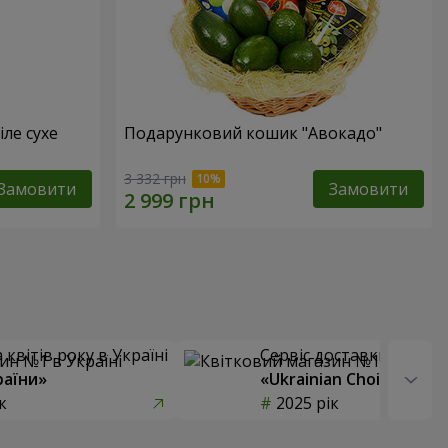
іле сухе
Подарунковий кошик "Авокадо"
3 332 грн
Замовити
Замовити
квітів року в Україні
Сервіс доставки квітів
раїни»
«Ukrainian Choice»
к
2025 рік