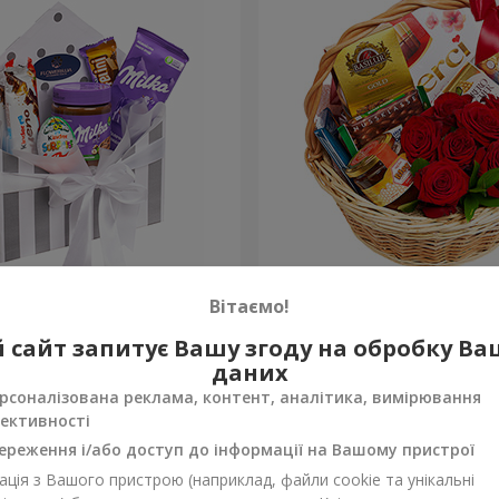
 "Солодка ніжність"
Подарунковий кошик "Кла
Вітаємо!
4 374 грн
 сайт запитує Вашу згоду на обробку В
Замовити
даних
рсоналізована реклама, контент, аналітика, вимірювання
ективності
ереження і/або доступ до інформації на Вашому пристрої
ція з Вашого пристрою (наприклад, файли cookie та унікальні