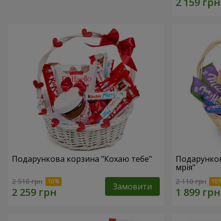
Подарункова корзина "Кохаю тебе"
Подарунко
мрія"
2 510 грн
2 110 грн
Замовити