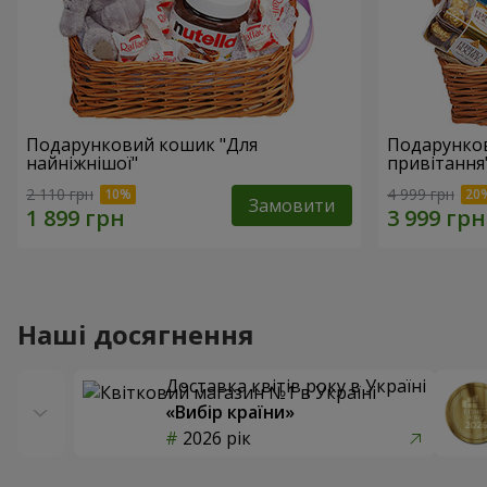
Подарунковий кошик "Для
Подарунков
найніжнішої"
привітання
2 110 грн
4 999 грн
Замовити
Наші досягнення
Доставка квітів року в Україні
«Вибір країни»
2026 рік