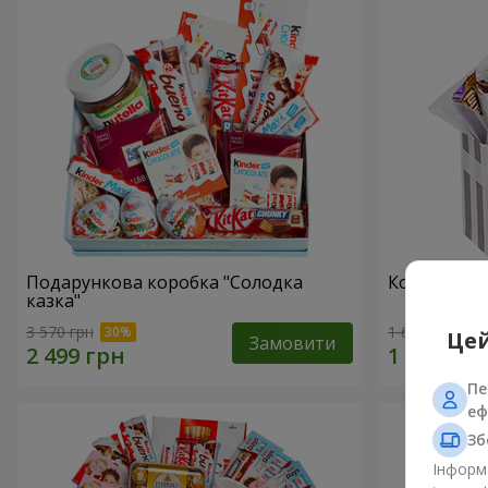
Подарункова коробка "Солодка
Композиція
казка"
3 570 грн
1 666 грн
Цей
Замовити
Пе
еф
Зб
Інформа