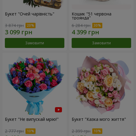
Букет "Очей чарівність"
Кошик "51 червона
троянда"
3 874 грн
6 284 грн
Замовити
Замовити
Букет "Не випускай мрію!"
Букет "Казка мого життя"
2 777 грн
2 399 грн