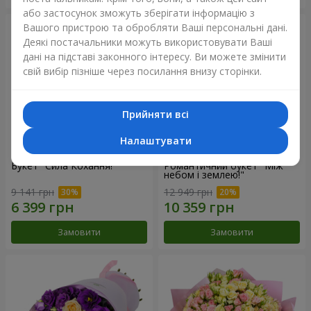
або застосунок зможуть зберігати інформацію з
Вашого пристрою та обробляти Ваші персональні дані.
Деякі постачальники можуть використовувати Ваші
дані на підставі законного інтересу. Ви можете змінити
свій вибір пізніше через посилання внизу сторінки.
Прийняти всі
Налаштувати
Букет "Сила Кохання!"
Романтичний букет "Між
небом і землею!"
9 141 грн
12 949 грн
Замовити
Замовити