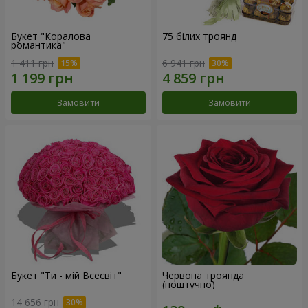
Букет "Коралова
75 білих троянд
романтика"
1 411 грн
6 941 грн
Замовити
Замовити
Букет "Ти - мій Всесвіт"
Червона троянда
(поштучно)
14 656 грн