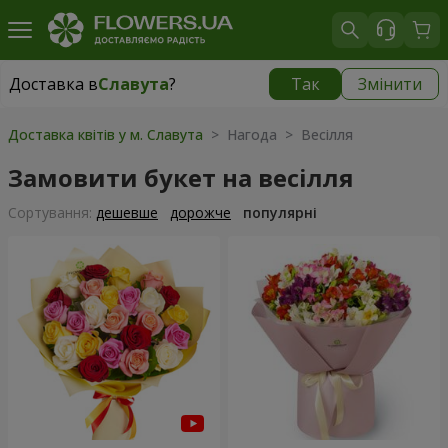
Доставка в
Славута
?
Так
Змінити
Доставка в
Славута
|
1160 грн
Доставка квітів у м. Славута
> Нагода > Весілля
Замовити букет на весілля
Сортування:
дешевше
дорожче
популярні