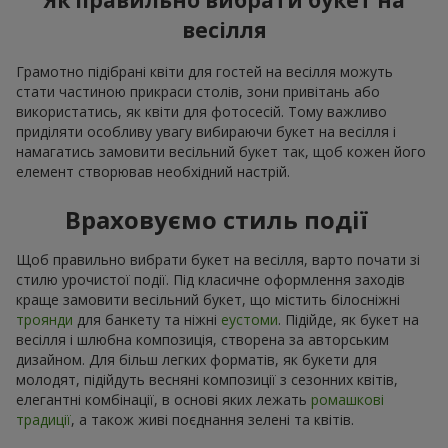
Як правильно вибрати букет на
весілля
Грамотно підібрані квіти для гостей на весілля можуть
стати частиною прикраси столів, зони привітань або
використатись, як квіти для фотосесій. Тому важливо
приділяти особливу увагу вибираючи букет на весілля і
намагатись замовити весільний букет так, щоб кожен його
елемент створював необхідний настрій.
Враховуємо стиль події
Щоб правильно вибрати букет на весілля, варто почати зі
стилю урочистої події. Під класичне оформлення заходів
краще замовити весільний букет, що містить білосніжні
троянди
для банкету та ніжні
еустоми
. Підійде, як букет на
весілля і шлюбна композиція, створена за авторським
дизайном. Для більш легких форматів, як букети для
молодят, підійдуть весняні композиції з сезонних квітів,
елегантні комбінації, в основі яких лежать
ромашкові
традиції
, а також живі поєднання зелені та квітів.