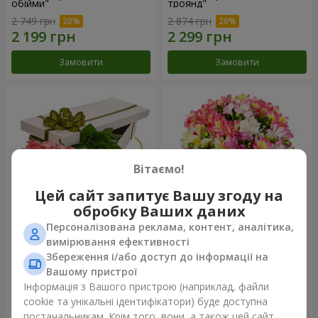
обійми"
троянд"
2 749 грн
2 874 грн
Замовити
Замовити
Вітаємо!
Цей сайт запитує Вашу згоду на
обробку Ваших даних
Персоналізована реклама, контент, аналітика,
Квіти в коробці "15 рожевих
Букет "Казка для двох!"
вимірювання ефективності
троянд"
Збереження і/або доступ до інформації на
2 705 грн
1 621 грн
Вашому пристрої
Інформація з Вашого пристрою (наприклад, файли
cookie та унікальні ідентифікатори) буде доступна
Замовити
Замовити
постачальникам. Крім того, вони, а також цей сайт