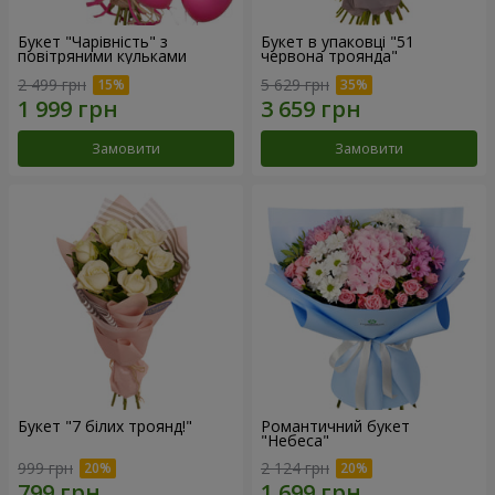
Букет "Чарівність" з
Букет в упаковці "51
повітряними кульками
червона троянда"
2 499 грн
5 629 грн
Замовити
Замовити
Букет "7 білих троянд!"
Романтичний букет
"Небеса"
999 грн
2 124 грн