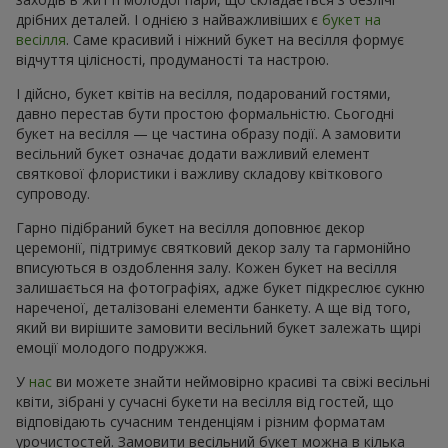
дрібних деталей. І однією з найважливіших є
букет на
весілля
. Саме красивий і ніжний букет на весілля формує
відчуття цілісності, продуманості та настрою.
І дійсно, букет квітів на весілля, подарований гостями,
давно перестав бути простою формальністю. Сьогодні
букет на весілля — це частина образу події. А замовити
весільний букет означає додати важливий елемент
святкової флористики і важливу складову квіткового
супроводу.
Гарно підібраний букет на весілля доповнює декор
церемонії, підтримує святковий декор залу та гармонійно
вписуються в оздоблення залу. Кожен букет на весілля
залишається на фотографіях, адже букет підкреслює сукню
нареченої, деталізовані елементи банкету. А ще від того,
який ви вирішите замовити весільний букет залежать щирі
емоції молодого подружжя.
У
нас
ви можете знайти неймовірно красиві та свіжі весільні
квіти, зібрані у сучасні букети на весілля від гостей, що
відповідають сучасним тенденціям і різним форматам
урочистостей. Замовити весільний букет можна в кілька