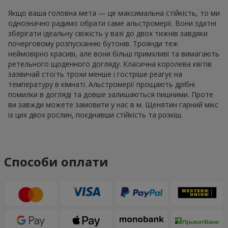
Якщо ваша головна мета — це максимальна стійкість, то ми
однозначно радимо обрати саме альстромерії. Вони здатні
зберігати ідеальну свіжість у вазі до двох тижнів завдяки
почерговому розпусканню бутонів. Троянди теж
неймовірно красиві, але вони більш примхливі та вимагають
ретельного щоденного догляду. Класична королева квітів
зазвичай стоїть трохи менше і гостріше реагує на
температуру в кімнаті. Альстромерії прощають дрібні
помилки в догляді та довше залишаються пишними. Проте
ви завжди можете замовити у нас в м. Щенятин гарний мікс
із цих двох рослин, поєднавши стійкість та розкіш.
Способи оплати