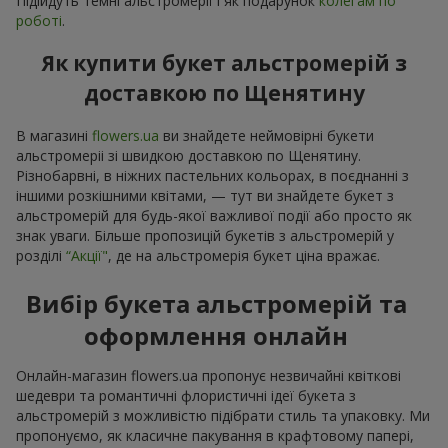
Підійдуть темні альстромерії і як подарунок
колегам по
роботі
.
Як купити букет альстромерій з
доставкою по Щенятину
В магазині
flowers.ua
ви знайдете неймовірні букети
альстромеріі зі швидкою доставкою по Щенятину.
Різнобарвні, в ніжних пастельних кольорах, в поєднанні з
іншими розкішними квітами, — тут ви знайдете букет з
альстромерій для будь-якої важливої події або просто як
знак уваги. Більше пропозицій букетів з альстромерій у
розділі
“Акції"
, де на альстромерія букет ціна вражає.
Вибір букета альстромерій та
оформлення онлайн
Онлайн-магазин flowers.ua пропонує незвичайні квіткові
шедеври та романтичні флористичні ідеї букета з
альстромерій з можливістю підібрати стиль та упаковку. Ми
пропонуємо, як класичне пакування в крафтовому папері,