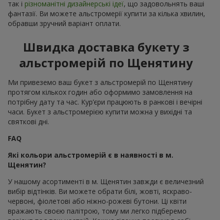
так і
різноманітні дизайнерські ідеї
, що задовольнять ваші
фантазії. Ви можете альстромерії купити за кілька хвилин,
обравши зручний варіант оплати.
Швидка доставка букету з
альстромерій по Щенятину
Ми привеземо ваш букет з альстромерій по Щенятину
протягом кількох годин або оформимо замовлення на
потрібну дату та час. Кур’єри працюють в ранкові і вечірні
часи. Букет з альстромерією купити можна у вихідні та
святкові дні.
FAQ
Які кольори альстромерій є в наявності в м.
Щенятин?
У нашому асортименті в м. Щенятин завжди є величезний
вибір відтінків. Ви можете обрати білі, жовті, яскраво-
червоні, фіолетові або ніжно-рожеві бутони. Ці квіти
вражають своєю палітрою, тому ми легко підберемо