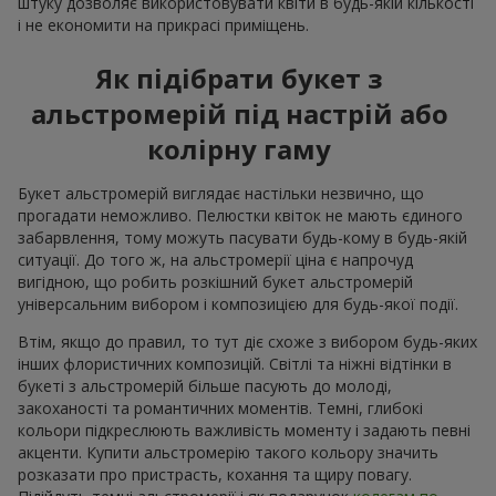
штуку дозволяє використовувати квіти в будь-якій кількості
і не економити на прикрасі приміщень.
Як підібрати букет з
альстромерій під настрій або
колірну гаму
Букет альстромерій виглядає настільки незвично, що
прогадати неможливо. Пелюстки квіток не мають єдиного
забарвлення, тому можуть пасувати будь-кому в будь-якій
ситуації. До того ж, на альстромерії ціна є напрочуд
вигідною, що робить розкішний букет альстромерій
універсальним вибором і композицією для будь-якої події.
Втім, якщо до правил, то тут діє схоже з вибором будь-яких
інших флористичних композицій. Світлі та ніжні відтінки в
букеті з альстромерій більше пасують до молоді,
закоханості та романтичних моментів. Темні, глибокі
кольори підкреслюють важливість моменту і задають певні
акценти. Купити альстромерію такого кольору значить
розказати про пристрасть, кохання та щиру повагу.