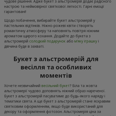
чудове рішення. Адже букет з альстромерій додає радісного
настрою та неймовірної святкової легкості. Гарні емоції
гарантовані!
Щодо побачення, вибирайте букет альстромерій у
пастельних відтінків. Ніжно-рожеві квіти створять
романтичну атмосферу та наповнять повітря ніжним
ароматом щирого кохання. Додайте до букета з
альстромерій
солодкий подарунок
або
м’яку іграшку
і
дівчина буде в захваті.
Букет з альстромерій для
весілля та особливих
моментів
Хочете незвичайний
весільний букет
? Біла та жовта
альстромерії чудово доповнять ніжний образ нареченої.
Букет з альстромерій пасуватиме до будь-якого наряду і
тематики свята. А ще букет з альстромерій стане яскравим
святковим оформленням, якщо буде використаний для
декору та оформлення фотозон. Альстромерія ціна за