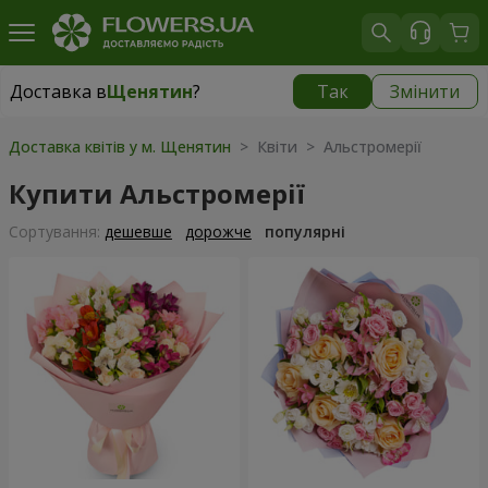
Доставка в
Щенятин
?
Так
Змінити
Доставка в
Щенятин
|
1300 грн
Доставка квітів у м. Щенятин
> Квіти > Альстромерії
Купити Альстромерії
Сортування:
дешевше
дорожче
популярні