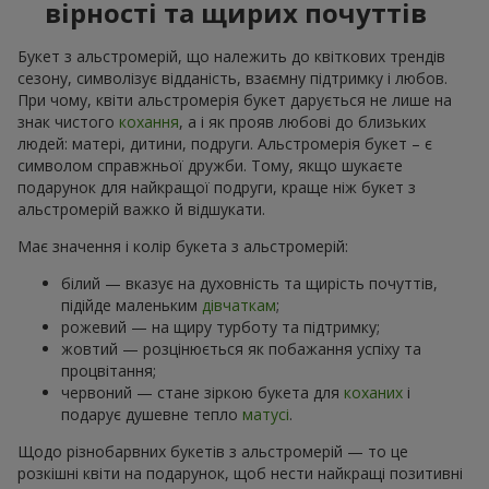
вірності та щирих почуттів
Букет з альстромерій, що належить до квіткових трендів
сезону, символізує відданість, взаємну підтримку і любов.
При чому, квіти альстромерія букет дарується не лише на
знак чистого
кохання
, а і як прояв любові до близьких
людей: матері, дитини, подруги. Альстромерія букет – є
символом справжньої дружби. Тому, якщо шукаєте
подарунок для найкращої подруги, краще ніж букет з
альстромерій важко й відшукати.
Має значення і колір букета з альстромерій:
білий — вказує на духовність та щирість почуттів,
підійде маленьким
дівчаткам
;
рожевий — на щиру турботу та підтримку;
жовтий — розцінюється як побажання успіху та
процвітання;
червоний — стане зіркою букета для
коханих
і
подарує душевне тепло
матусі
.
Щодо різнобарвних букетів з альстромерій — то це
розкішні квіти на подарунок, щоб нести найкращі позитивні