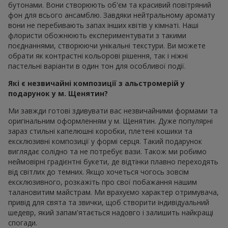
бутонами. Вони створюють об'єм та красивий повітряний
фон для всього ансамблю. Завдяки нейтральному аромату
вони не перебивають запах інших квітів у кімнаті. Наші
флористи обожнюють експериментувати з такими
поєднаннями, створюючи унікальні текстури. Ви можете
обрати як контрастні кольорові рішення, так і ніжні
пастельні варіанти в один тон для особливої події.
Які є незвичайні композиції з альстромерій у
подарунок у м. Щенятин?
Ми завжди готові здивувати вас незвичайними формами та
оригінальним оформленням у м. Щенятин. Дуже популярні
зараз стильні капелюшні коробки, плетені кошики та
ексклюзивні композиції у формі серця. Такий подарунок
виглядає солідно та не потребує вази. Також ми робимо
неймовірні градієнтні букети, де відтінки плавно переходять
від світлих до темних. Якщо хочеться чогось зовсім
ексклюзивного, розкажіть про свої побажання нашим
талановитим майстрам. Ми врахуємо характер отримувача,
привід для свята та звички, щоб створити індивідуальний
шедевр, який запам'ятається надовго і залишить найкращі
спогади.