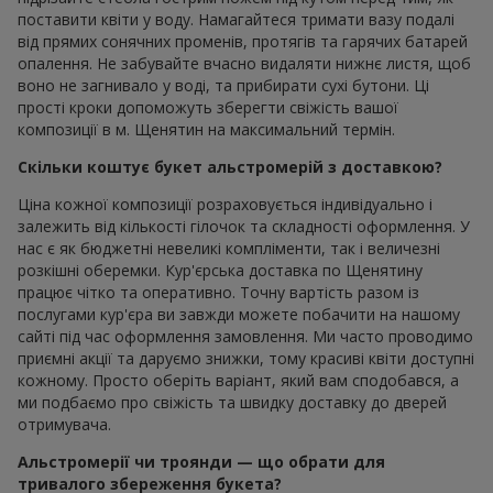
поставити квіти у воду. Намагайтеся тримати вазу подалі
від прямих сонячних променів, протягів та гарячих батарей
опалення. Не забувайте вчасно видаляти нижнє листя, щоб
воно не загнивало у воді, та прибирати сухі бутони. Ці
прості кроки допоможуть зберегти свіжість вашої
композиції в м. Щенятин на максимальний термін.
Скільки коштує букет альстромерій з доставкою?
Ціна кожної композиції розраховується індивідуально і
залежить від кількості гілочок та складності оформлення. У
нас є як бюджетні невеликі компліменти, так і величезні
розкішні оберемки. Кур'єрська доставка по Щенятину
працює чітко та оперативно. Точну вартість разом із
послугами кур'єра ви завжди можете побачити на нашому
сайті під час оформлення замовлення. Ми часто проводимо
приємні акції та даруємо знижки, тому красиві квіти доступні
кожному. Просто оберіть варіант, який вам сподобався, а
ми подбаємо про свіжість та швидку доставку до дверей
отримувача.
Альстромерії чи троянди — що обрати для
тривалого збереження букета?