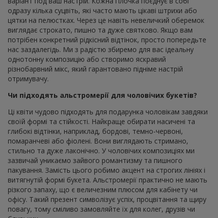
варіант под ваш настрій. Кожна гілочка поєднує в собі
одразу кілька суцвіть, які часто мають цікаві штрихи або
цятки на пелюстках. Через це навіть невеличкий оберемок
виглядає строкато, пишно та дуже святково. Якщо вам
потрібен конкретний рідкісний відтінок, просто попередьте
нас заздалегідь. Ми з радістю збиремо для вас ідеальну
однотонну композицію або створимо яскравий
різнобарвний мікс, який гарантовано підніме настрій
отримувачу.
Чи підходять альстромерії для чоловічих букетів?
Ці квіти чудово підходять для подарунка чоловікам завдяки
своїй формі та стійкості. Найкраще обирати насичені та
глибокі відтінки, наприклад, бордові, темно-червоні,
помаранчеві або фіолені. Вони виглядають стримано,
стильно та дуже лаконічно. У чоловічих композиціях ми
зазвичай уникаємо зайвого романтизму та пишного
пакування. Замість цього робимо акцент на строгих лініях і
витягнутій формі букета. Альстромерії практично не мають
різкого запаху, що є величезним плюсом для кабінету чи
офісу. Такий презент символізує успіх, процвітання та щиру
повагу, тому сміливо замовляйте їх для колег, друзів чи