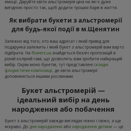
емоції. Даруйте квіти альстромерія ціна на які є дуже
вигідною просто так, щоб додати трошки барв в життя.
Як вибрати букети з альстромерії
для будь-якої події в м.Щенятин
Залежно від того, хто ваш адресат і який привід для
подарунка залежить і який букет з альстромерій вам варто
підібрати. На
flowers.ua
знайдеться безліч пропозицій в
різній колірній гамі, що дозволять вам зробити найкращий
вибір. Окрім моно букетів, тут представлені
складні
флористичні композиції
, де квіти альстромерії
доповнюються іншими рослинами.
Букет альстромерій —
ідеальний вибір на день
народження або побачення
Букет з альстромерій завжди виглядає ніжно і свіжо, а ще
яскраво. До
дня народження
або
народження дитини
— це