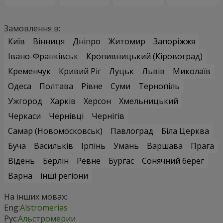
Замовлення в:
Київ
Вінниця
Дніпро
Житомир
Запоріжжя
Івано-Франківськ
Кропивницький (Кіровоград)
Кременчук
Кривий Ріг
Луцьк
Львів
Миколаїв
Одеса
Полтава
Рівне
Суми
Тернопіль
Ужгород
Харків
Херсон
Хмельницький
Черкаси
Чернівці
Чернігів
Самар (Новомосковськ)
Павлоград
Біла Церква
Буча
Васильків
Ірпінь
Умань
Варшава
Прага
Відень
Берлін
Ревне
Бургас
Сонячний берег
Варна
інші регіони
На інших мовах:
Eng:
Alstromerias
Рус:
Альстромерии