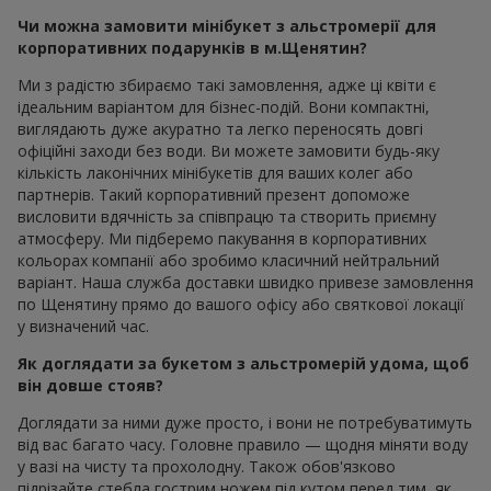
Чи можна замовити мінібукет з альстромерії для
корпоративних подарунків в м.Щенятин?
Ми з радістю збираємо такі замовлення, адже ці квіти є
ідеальним варіантом для бізнес-подій. Вони компактні,
виглядають дуже акуратно та легко переносять довгі
офіційні заходи без води. Ви можете замовити будь-яку
кількість лаконічних мінібукетів для ваших колег або
партнерів. Такий корпоративний презент допоможе
висловити вдячність за співпрацю та створить приємну
атмосферу. Ми підберемо пакування в корпоративних
кольорах компанії або зробимо класичний нейтральний
варіант. Наша служба доставки швидко привезе замовлення
по Щенятину прямо до вашого офісу або святкової локації
у визначений час.
Як доглядати за букетом з альстромерій удома, щоб
він довше стояв?
Доглядати за ними дуже просто, і вони не потребуватимуть
від вас багато часу. Головне правило — щодня міняти воду
у вазі на чисту та прохолодну. Також обов'язково
підрізайте стебла гострим ножем під кутом перед тим, як