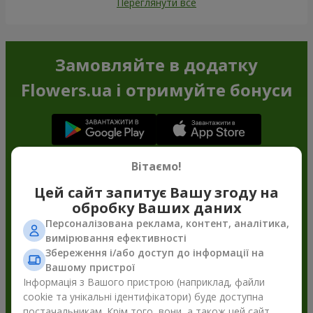
Переглянути все
Замовляйте в додатку
Flowers.ua і отримуйте бонуси
Вітаємо!
Цей сайт запитує Вашу згоду на
обробку Ваших даних
Персоналізована реклама, контент, аналітика,
вимірювання ефективності
Збереження і/або доступ до інформації на
Вашому пристрої
Інформація з Вашого пристрою (наприклад, файли
cookie та унікальні ідентифікатори) буде доступна
постачальникам. Крім того, вони, а також цей сайт