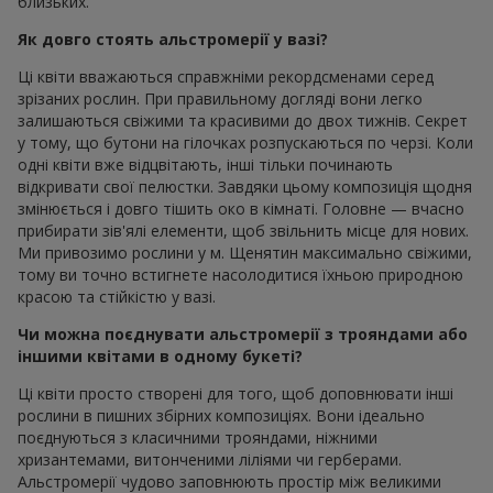
близьких.
Як довго стоять альстромерії у вазі?
Ці квіти вважаються справжніми рекордсменами серед
зрізаних рослин. При правильному догляді вони легко
залишаються свіжими та красивими до двох тижнів. Секрет
у тому, що бутони на гілочках розпускаються по черзі. Коли
одні квіти вже відцвітають, інші тільки починають
відкривати свої пелюстки. Завдяки цьому композиція щодня
змінюється і довго тішить око в кімнаті. Головне — вчасно
прибирати зів'ялі елементи, щоб звільнить місце для нових.
Ми привозимо рослини у м. Щенятин максимально свіжими,
тому ви точно встигнете насолодитися їхньою природною
красою та стійкістю у вазі.
Чи можна поєднувати альстромерії з трояндами або
іншими квітами в одному букеті?
Ці квіти просто створені для того, щоб доповнювати інші
рослини в пишних збірних композиціях. Вони ідеально
поєднуються з класичними трояндами, ніжними
хризантемами, витонченими ліліями чи герберами.
Альстромерії чудово заповнюють простір між великими