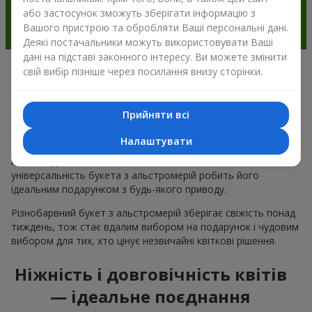
або застосунок зможуть зберігати інформацію з
Вашого пристрою та обробляти Ваші персональні дані.
Деякі постачальники можуть використовувати Ваші
дані на підставі законного інтересу. Ви можете змінити
свій вибір пізніше через посилання внизу сторінки.
Чому варто вибрати букет з
альстромерії в м.Щенятин
Прийняти всі
Альстромерія квітка — це ніжність і естетика в одному
Налаштувати
букеті. Чарівні кольори пелюсток і незвична форма ніжних
квітів подобається багатьом
жінкам
та
чоловікам
, а
універсальність букета з альстромерій робить його
ідеальним подарунком з будь-якого приводу.
Різнобарвний букет з альстромерій зберігає свіжість понад
тиждень, тож стає вдалим вибором на подарунок і чудовим
вибором для тих, хто цінує незвичайні квіткові рішення.
Ніжність і довговічність квітів
— ідеальне поєднання