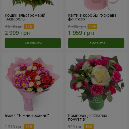
Кошик альстромерій
Квіти в коробці "Яскрава
"Акварель"
фантазія"
3 528 грн
2 305 грн
Замовити
Замовити
Букет "Ніжне кохання"
Композиція “Спалах
почуттів”
1 510 грн
999 грн