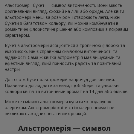
Альстромерії букет — символ витонченості. Вони мають
оригінальний вигляд, схожий на лілії або орхідеї. Але квіти
альстромерії менші за розміром і створюють легкі, ніжні
букети з багатством кольору, які можна комбінувати в
романтичні флористичні рішення або композиції з яскравим
характером.
Букет з альстромерій асоціюється з тропічною флорою та
екзотикою. Він є справжнім символом витонченості та
відданості. Сама ж квітка астрометрія має вишуканий та
ефектний вигляд, який приносить радість та позитивний
настрій.
До того ж букет альстромерій напрочуд довговічний.
Правильно доглядайте за ними, щоб зберегти унікальні
кольори квітів та витончений аромат на 14 днів або більше.
Можете сміливо альстромерія купити як подарунок
алергикам. Альстромерія квіти є гіпоалергенними і не
викликають жодних негативних реакцій.
Альстромерія — символ