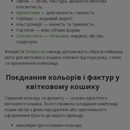
Півонії — об’єм, текстура, ароматна квіткова
елегантність;
Хризантеми
— довговічність і пишність;
Гербери — яскравий акцент;
Альстромерії — ніжність та тривалість;
Гортензії — м’які об’ємні форми;
Сезонні квіти
—
тюльпани
, нарциси, айстри,
гладіолуси.
Флористи
Flowers.ua
завжди допоможуть обрати найкращі
квіти для квіткового кошика залежно від пори року, стилю
та призначення композиції.
Поєднання кольорів і фактур у
квітковому кошику
Гармонія кольору та аромату — основа ефектного
квіткового кошика. Золоті правила складання композиції
кошик квітів з днем ​​народження або оригінального
оформлення букета до іншого приводу:
максимум три основних кольори;