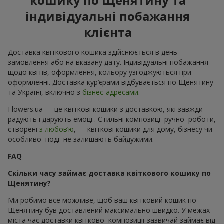
кошику по Щенятину та
індивідуальні побажання
клієнта
Доставка квіткового кошика здійснюється в день
замовлення або на вказану дату. Індивідуальні побажання
щодо квітів, оформлення, кольору узгоджуються при
оформленні. Доставка кур’єрами відбувається по Щенятину
та Україні, включно з
бізнес-адресами
.
Flowers.ua — це квіткові кошики з доставкою, які завжди
радують і дарують емоції. Стильні композиції ручної роботи,
створені
з любов’ю
, — квіткові кошики для дому, бізнесу чи
особливої події не залишають байдужими.
FAQ
Скільки часу займає доставка квіткового кошику по
Щенятину?
Ми робимо все можливе, щоб ваш квітковий кошик по
Щенятину був доставлений максимально швидко. У межах
міста час доставки квіткової композиції зазвичай займає від