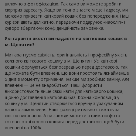
включно з фотофіксацією. Так само ви можете зробити і
сюрприз адресату. Якщо ви точно знаєте місце і адресу, ми
можемо привезти квітковий кошик без попередження. Наші
кур'єри діють делікатно, передаючи подарунок «наосліп» і
суворо зберігаючи конфіденційність замовника.
Які гарантії якості ви надаєте на квітковий кошик в
м. Щенятин?
Ми гарантуємо свіжість, оригінальність і професійну якість
кожного квіткового кошику в м. Щенятин. Усі квіткові
кошики формуються безпосередньо перед доставкою, так
що можете бути впевнені, що вони простоять якнайменше
5 днів з моменту отримання. Інакше ми зробимо заміну. Але
впевнені — це не знадобиться. Наші флористи
використовують лише свіжі квіти для квіткового кошика,
щойно доставлені з квіткових баз. Кожна композиція у
кошику у м. Щенятин створюється вручну з урахуванням
вашого замовлення. Наші фахівці ретельно стежать за
якістю виконання. А ви завжди можете отримати фото
готового квіткового кошика перед доставкою, щоб бути
впевнені на 100%.