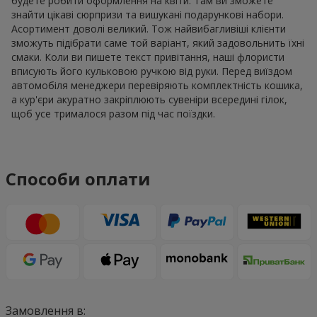
будете робити оформлення на квіти. Там ви зможете
знайти цікаві сюрпризи та вишукані подарункові набори.
Асортимент доволі великий. Тож найвибагливіші клієнти
зможуть підібрати саме той варіант, який задовольнить їхні
смаки. Коли ви пишете текст привітання, наші флористи
вписують його кульковою ручкою від руки. Перед виїздом
автомобіля менеджери перевіряють комплектність кошика,
а кур'єри акуратно закріплюють сувеніри всередині гілок,
щоб усе трималося разом під час поїздки.
Способи оплати
Замовлення в: