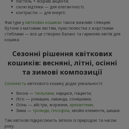
пастель + яскраві акценти;
схожі відтінки — для елегантності;
контрастні — для енергії.
Фактури у
квіткових кошиках
також важливі: глянцеві
бутони з матовим листям, пухкі пелюстки з жорсткими
стеблами — все це створює баланс та гармонію квітів для
кошика.
Сезонні рішення квіткових
кошиків: весняні, літні, осінні
та зимові композиції
Сезонність
квіткового кошику додає унікальності:
Весна —
тюльпани
, нарциси, гіацинти;
Літо — ромашки, лаванда, соняшники;
Осінь — айстри, жоржини,
хризантеми
;
Зима —
троянди
,
гіпсофіла
, хвойні елементи, шишки.
Такі квіткові підкреслюють зв’язок із природою та часом
року.