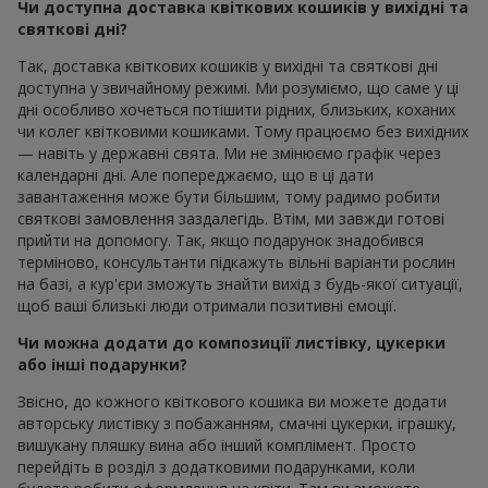
Чи доступна доставка квіткових кошиків у вихідні та
святкові дні?
Так, доставка квіткових кошиків у вихідні та святкові дні
доступна у звичайному режимі. Ми розуміємо, що саме у ці
дні особливо хочеться потішити рідних, близьких, коханих
чи колег квітковими кошиками. Тому працюємо без вихідних
— навіть у державні свята. Ми не змінюємо графік через
календарні дні. Але попереджаємо, що в ці дати
завантаження може бути більшим, тому радимо робити
святкові замовлення заздалегідь. Втім, ми завжди готові
прийти на допомогу. Так, якщо подарунок знадобився
терміново, консультанти підкажуть вільні варіанти рослин
на базі, а кур'єри зможуть знайти вихід з будь-якої ситуації,
щоб ваші близькі люди отримали позитивні емоції.
Чи можна додати до композиції листівку, цукерки
або інші подарунки?
Звісно, до кожного квіткового кошика ви можете додати
авторську листівку з побажанням, смачні цукерки, іграшку,
вишукану пляшку вина або інший комплімент. Просто
перейдіть в розділ з додатковими подарунками, коли