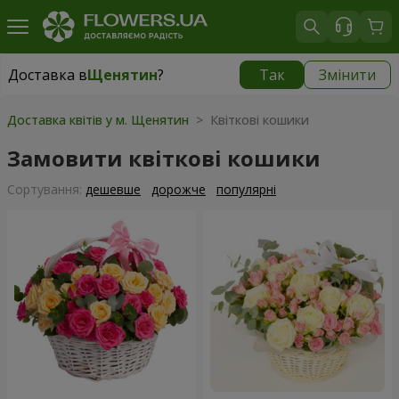
Доставка в
Щенятин
?
Так
Змінити
Доставка в
Щенятин
|
1300 грн
Доставка квітів у м. Щенятин
> Квіткові кошики
Замовити квіткові кошики
Сортування:
дешевше
дорожче
популярні