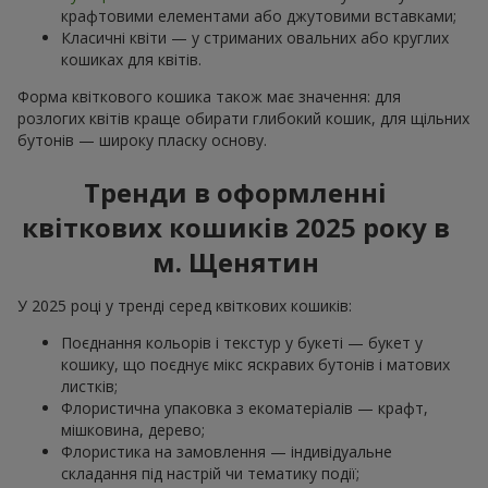
крафтовими елементами або джутовими вставками;
Класичні квіти — у стриманих овальних або круглих
кошиках для квітів.
Форма квіткового кошика також має значення: для
розлогих квітів краще обирати глибокий кошик, для щільних
бутонів — широку пласку основу.
Тренди в оформленні
квіткових кошиків 2025 року в
м. Щенятин
У 2025 році у тренді серед квіткових кошиків:
Поєднання кольорів і текстур у букеті — букет у
кошику, що поєднує мікс яскравих бутонів і матових
листків;
Флористична упаковка з екоматеріалів — крафт,
мішковина, дерево;
Флористика на замовлення — індивідуальне
складання під настрій чи тематику події;