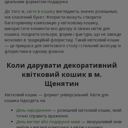
ідеальним форматом подарунка.
До того ж,
квіти в кошику
виглядають значно розкішніше,
ніж класичний букет. Флористи можуть створити
багаторівневу композицію у квітковому кошику,
використати елементи еко-декору зі свіжих квітів для
кошика, поєднати кольори, форми і фактури, що не завжди
можливо в традиційній флористиці. Такий квітковий кошик
— це прикраса для святкового столу і стильний аксесуар із
флористики в одному флаконі.
Коли дарувати декоративний
квітковий кошик в м.
Щенятин
Квітковий кошик — формат універсальний. Квіти для
кошика підходять на:
День народження
— розкішний квітковий кошик, який
точно справить враження;
День матері або подарунок мамі
— зворушливий знак
любов у вигляді композиції з квітів у кошику;