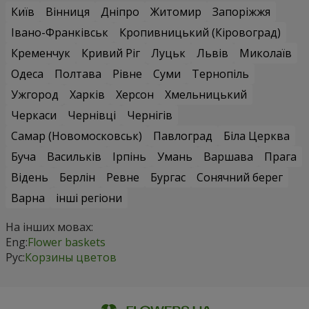
Київ
Вінниця
Дніпро
Житомир
Запоріжжя
Івано-Франківськ
Кропивницький (Кіровоград)
Кременчук
Кривий Ріг
Луцьк
Львів
Миколаїв
Одеса
Полтава
Рівне
Суми
Тернопіль
Ужгород
Харків
Херсон
Хмельницький
Черкаси
Чернівці
Чернігів
Самар (Новомосковськ)
Павлоград
Біла Церква
Буча
Васильків
Ірпінь
Умань
Варшава
Прага
Відень
Берлін
Ревне
Бургас
Сонячний берег
Варна
інші регіони
На інших мовах:
Eng:
Flower baskets
Рус:
Корзины цветов