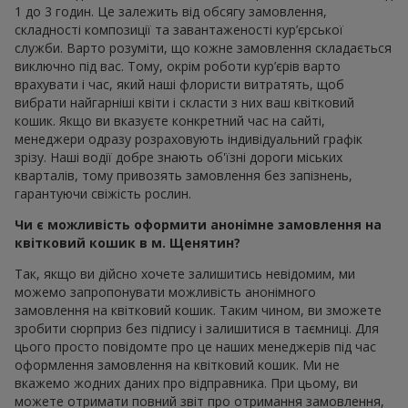
1 до 3 годин. Це залежить від обсягу замовлення,
складності композиції та завантаженості кур’єрської
служби. Варто розуміти, що кожне замовлення складається
виключно під вас. Тому, окрім роботи кур’єрів варто
врахувати і час, який наші флористи витратять, щоб
вибрати найгарніші квіти і скласти з них ваш квітковий
кошик. Якщо ви вказуєте конкретний час на сайті,
менеджери одразу розраховують індивідуальний графік
зрізу. Наші водії добре знають об'їзні дороги міських
кварталів, тому привозять замовлення без запізнень,
гарантуючи свіжість рослин.
Чи є можливість оформити анонімне замовлення на
квітковий кошик в м. Щенятин?
Так, якщо ви дійсно хочете залишитись невідомим, ми
можемо запропонувати можливість анонімного
замовлення на квітковий кошик. Таким чином, ви зможете
зробити сюрприз без підпису і залишитися в таємниці. Для
цього просто повідомте про це наших менеджерів під час
оформлення замовлення на квітковий кошик. Ми не
вкажемо жодних даних про відправника. При цьому, ви
можете отримати повний звіт про отримання замовлення,