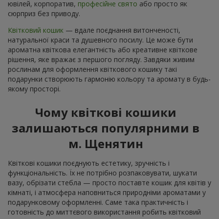
ювілей, корпоратив,
професійне свято
або просто як
сюрприз без приводу.
Квітковий кошик
— вдале поєднання витонченості,
натуральної краси та душевного посилу. Це може бути
ароматна квіткова елегантність або креативне квіткове
рішення, яке вражає з першого погляду. Завдяки живим
рослинам для оформлення квіткового кошику такі
подарунки створюють гармонію кольору та аромату в будь-
якому просторі.
Чому квіткові кошики
залишаються популярними в
м. Щенятин
Квіткові кошики поєднують естетику, зручність і
функціональність. Їх не потрібно розпаковувати, шукати
вазу, обрізати стебла — просто поставте кошик для квітів у
кімнаті, і атмосфера наповниться природніми ароматами у
подарунковому оформленні. Саме така практичність і
готовність до миттєвого використання робить квітковий