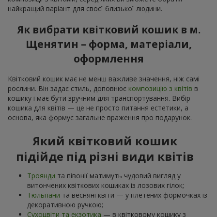
найкращий варіант для своєї близької людини.
Як вибрати квітковий кошик в м.
Щенятин – форма, матеріали,
оформлення
Квітковий кошик має не менш важливе значення, ніж самі
рослини. Він задає стиль, доповнює
композицію з квітів
в
кошику і має бути зручним для транспортування. Вибір
кошика для квітів — це не просто питання естетики, а
основа, яка формує загальне враження про подарунок.
Який квітковий кошик
підійде під різні види квітів
Троянди
та півонії матимуть чудовий вигляд у
витончених квіткових кошиках із лозових гілок;
Тюльпани
та весняні квіти — у плетених формочках із
декоративною ручкою;
Сухоцвіти та екзотика
— в квітковому кошику з