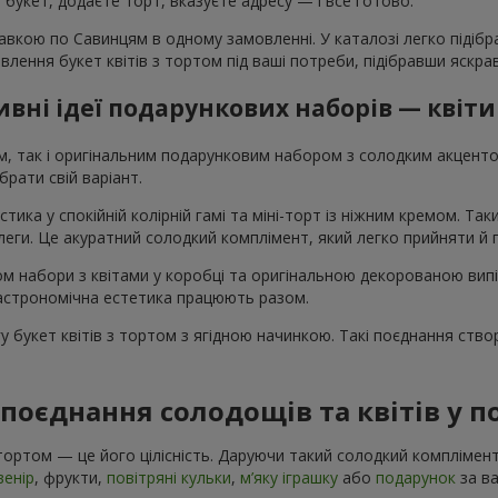
те букет, додаєте торт, вказуєте адресу — і все готово.
авкою по Савинцям в одному замовленні. У каталозі легко підібр
овлення букет квітів з тортом під ваші потреби, підібравши яскр
вні ідеї подарункових наборів — квіти
ом, так і оригінальним подарунковим набором з солодким акцен
рати свій варіант.
стика у спокійній колірній гамі та міні-торт із ніжним кремом. Т
колеги. Це акуратний солодкий комплімент, який легко прийняти й
том набори з квітами у коробці та оригінальною декорованою вип
 гастрономічна естетика працюють разом.
 букет квітів з тортом з ягідною начинкою. Такі поєднання ство
поєднання солодощів та квітів у 
 тортом — це його цілісність. Даруючи такий солодкий комплімен
венір
, фрукти,
повітряні кульки
,
м’яку іграшку
або
подарунок
за в