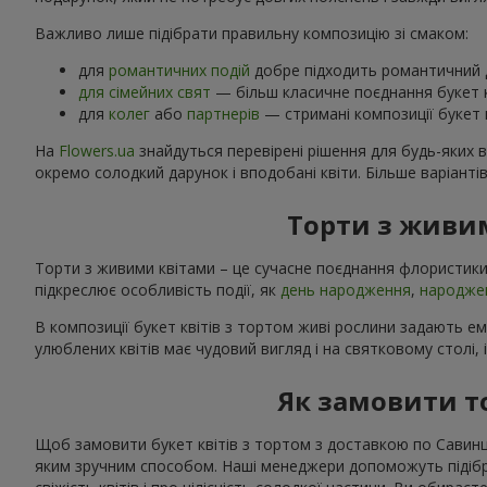
Важливо лише підібрати правильну композицію зі смаком:
для
романтичних подій
добре підходить романтичний д
для сімейних свят
— більш класичне поєднання букет к
для
колег
або
партнерів
— стримані композиції букет к
На
Flowers.ua
знайдуться перевірені рішення для будь-яких 
окремо солодкий дарунок і вподобані квіти. Більше варіанті
Торти з живим
Торти з живими квітами – це сучасне поєднання флористики
підкреслює особливість події, як
день народження
,
народже
В композиції букет квітів з тортом живі рослини задають е
улюблених квітів має чудовий вигляд і на святковому столі, 
Як замовити т
Щоб замовити букет квітів з тортом з доставкою по Савинця
яким зручним способом. Наші менеджери допоможуть підібрат