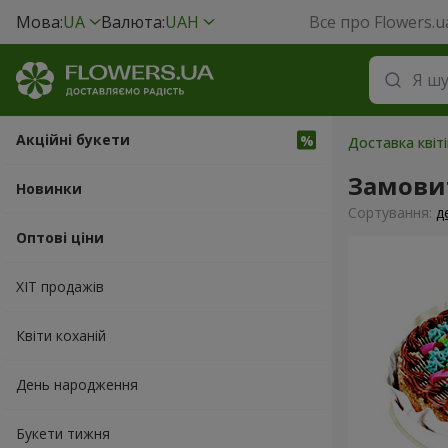
Мова:
UA
Валюта:
UAH
Все про Flowers.u
Акційні букети
Доставка квіті
Замови
Новинки
Сортування:
д
Оптові ціни
ХІТ продажів
Квіти коханій
День народження
Букети тижня