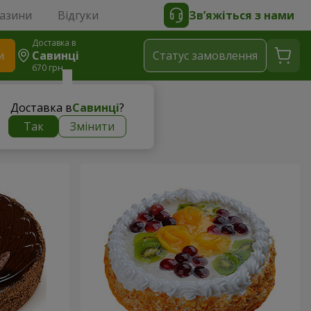
газини
Відгуки
Зв’яжіться з нами
Доставка в
и
Савинці
Статус замовлення
670 грн
Доставка в
Савинці
?
Так
Змінити