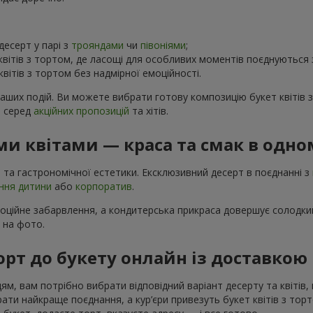
есерт у парі з
трояндами
чи
півоніями
;
вітів з тортом, де ласощі для особливих моментів поєднуються
вітів з тортом без надмірної емоційності.
ваших подій. Ви можете вибрати готову композицію букет квітів 
в серед
акційних пропозицій
та хітів.
и квітами — краса та смак в одно
 та гастрономічної естетики. Ексклюзивний десерт в поєднанні з
ння дитини
або
корпоратив
.
моційне забарвлення, а кондитерська прикраса довершує солодкий
і на фото.
орт до букету онлайн із доставкою
м, вам потрібно вибрати відповідний варіант десерту та квітів, 
и найкраще поєднання, а кур’єри привезуть букет квітів з тортом