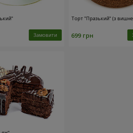
ський"
Торт "Празький" (з вишн
Замовити
ьяж"