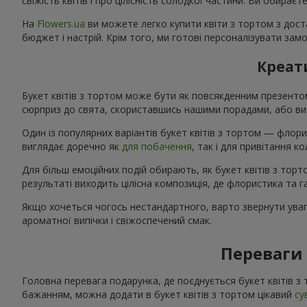
свіжість квітів і про цілісність солодкої частини. Ви обирає
На
Flowers.ua
ви можете легко купити квіти з тортом з дост
бюджет і настрій. Крім того, ми готові персоналізувати зам
Креати
Букет квітів з тортом може бути як повсякденним презент
сюрприз до свята, скориставшись нашими порадами, або виб
Один із популярних варіантів букет квітів з тортом — флори
виглядає доречно як
для побачення
, так і для привітання 
Для більш емоційних подій обирають, як букет квітів з тор
результаті виходить цілісна композиція, де флористика та
Якщо хочеться чогось нестандартного, варто звернути увагу
ароматної випічки і свіжоспечений смак.
Переваги 
Головна перевага подарунка, де поєднується букет квітів з
бажанням, можна додати в букет квітів з тортом цікавий
су