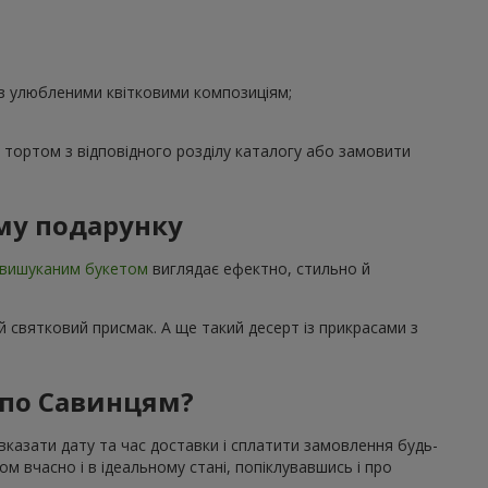
 з улюбленими квітковими композиціям;
з тортом з відповідного розділу каталогу або замовити
му подарунку
вишуканим букетом
виглядає ефектно, стильно й
 святковий присмак. А ще такий десерт із прикрасами з
 по Савинцям?
вказати дату та час доставки і сплатити замовлення будь-
 вчасно і в ідеальному стані, попіклувавшись і про