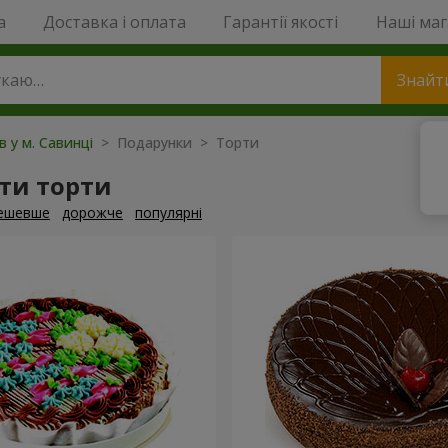
a
Доставка і оплата
Гарантії якості
Наші ма
Знайт
в у м. Савинці
> Подарунки > Торти
ти торти
ешевше
дорожче
популярні