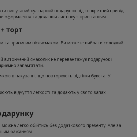
ати вишуканий кулінарний подарунок під конкретний привід,
аве оформлення та додавши листівку з привітанням.
 + торт
том та приємним післясмаком. Ви можете вибрати солодкий
акий витончений смаколик не перевантажує подарунок і
 приємно запам’ятати.
ічкою в пакуванні, що повторюють відтінки букета. У
рюють відчуття легкості та додають у свято запах
подарунку
т можна легко обійтись без додаткового презенту. Але за
ашим бажанням