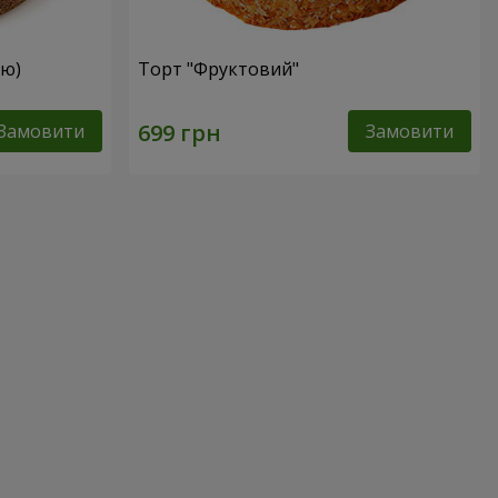
ею)
Торт "Фруктовий"
Замовити
Замовити