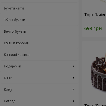
Букети квітів
Торт "Київ
Збірні букети
Бенто-букети
Квіти в коробці
Квіткові кошики
Подарунки
Квіти
Кому
Нагода
Торт "Грил