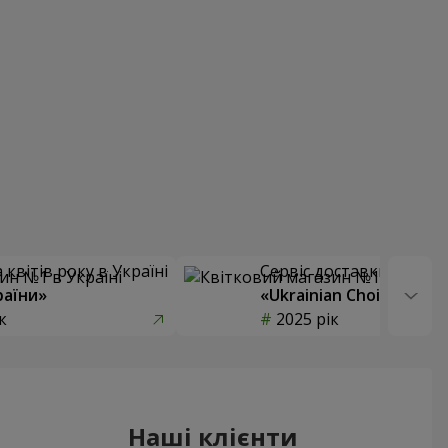
квітів року в Україні
Сервіс доставки квітів
раїни»
«Ukrainian Choice»
к
2025 рік
Наші клієнти