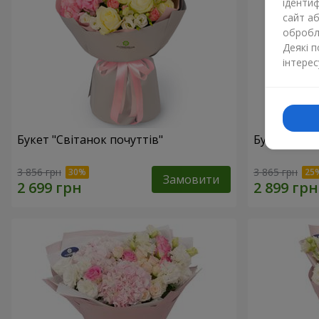
ідентиф
сайт а
обробля
Деякі 
інтерес
Букет "Світанок почуттів"
Букет "Cаval
3 856 грн
3 865 грн
Замовити