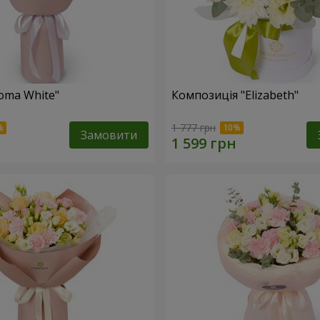
oma White"
Композиція "Elizabeth"
1 777 грн
Замовити