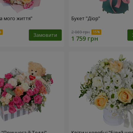
ка мого життя"
Букет "Діор"
2 069 грн
Замовити
 "Принцеса й Тедді"
Квіти у коробці "Білий шо