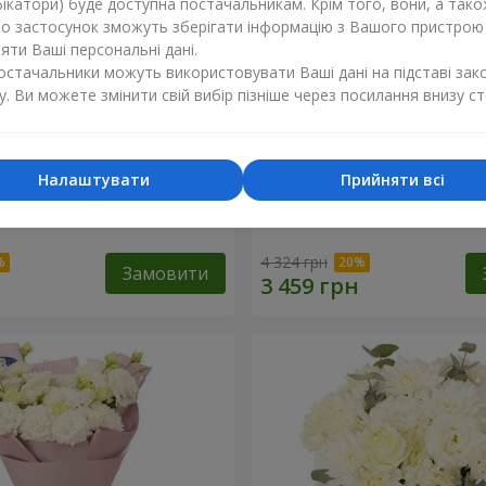
ікатори) буде доступна постачальникам. Крім того, вони, а тако
бо застосунок зможуть зберігати інформацію з Вашого пристрою
ти Ваші персональні дані.
постачальники можуть використовувати Ваші дані на підставі зак
у. Ви можете змінити свій вибір пізніше через посилання внизу ст
Налаштувати
Прийняти всі
li"
Букет "Magic Rose"
4 324 грн
Замовити