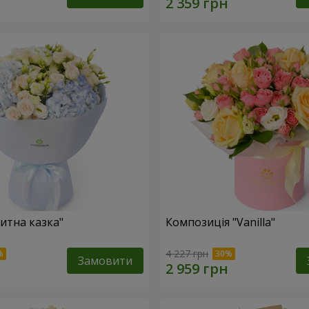
итна казка"
Композиція "Vanilla"
4 227 грн
Замовити