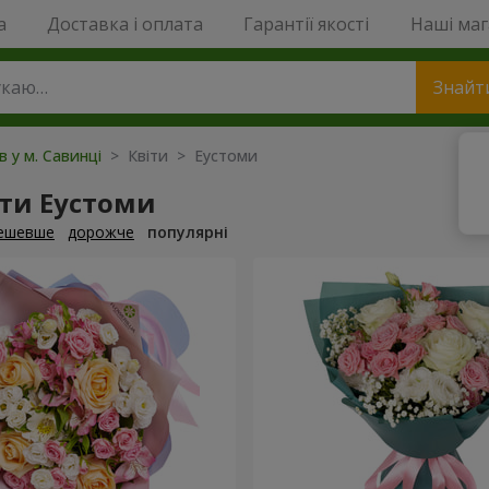
a
Доставка і оплата
Гарантії якості
Наші ма
Знайт
в у м. Савинці
> Квіти > Еустоми
ти Еустоми
ешевше
дорожче
популярні