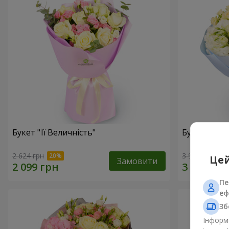
Букет "Її Величність"
Букет "Аріа
2 624 грн
3 952 грн
Цей
Замовити
Пе
еф
Зб
Інформа