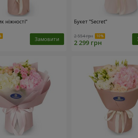
к ніжності"
Букет "Secret"
2 554 грн
Замовити