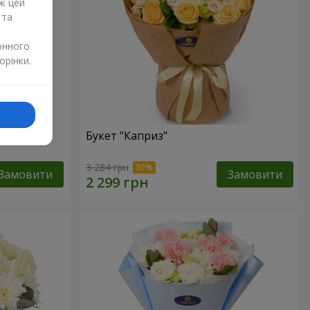
ж цей
 та
онного
орінки.
Букет "Каприз"
3 284 грн
Замовити
Замовити