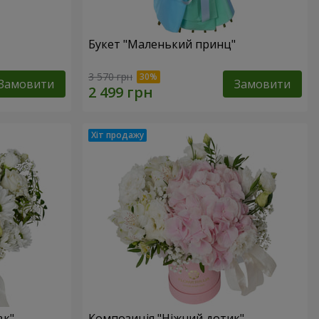
Букет "Маленький принц"
3 570 грн
Замовити
Замовити
вк"
Композиція "Ніжний дотик"