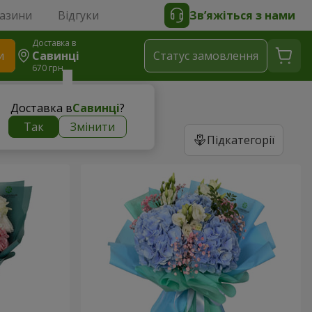
газини
Відгуки
Зв’яжіться з нами
Доставка в
и
Савинці
Статус замовлення
670 грн
Доставка в
Савинці
?
Так
Змінити
Підкатегорії