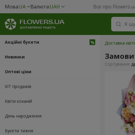
Мова:
UA
Валюта:
UAH
Все про Flowers.u
Акційні букети
Доставка квіті
Замови
Новинки
Сортування:
д
Оптові ціни
ХІТ продажів
Квіти коханій
День народження
Букети тижня