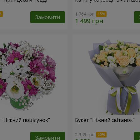
1 764 грн
Замовити
 “Ніжний поцілунок”
Букет "Ніжний світанок"
2 949 грн
Замовити