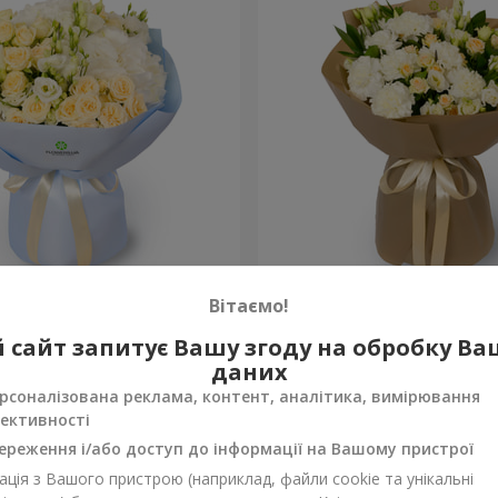
на"
Букет "Веяна"
Вітаємо!
2 999 грн
 сайт запитує Вашу згоду на обробку В
Замовити
даних
рсоналізована реклама, контент, аналітика, вимірювання
ективності
ереження і/або доступ до інформації на Вашому пристрої
ція з Вашого пристрою (наприклад, файли cookie та унікальні