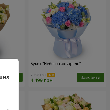
Букет "Небесна акварель"
7 498 грн
аших
Замовити
Замовити