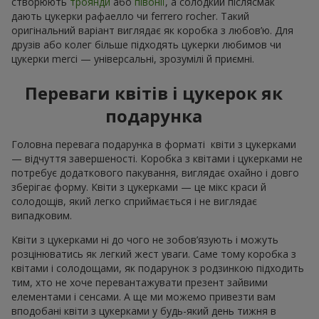
створюють
троянди
або
півонії
, а солодкий післясмак
дають цукерки рафаелло чи ferrero rocher. Такий
оригінальний варіант виглядає як коробка з любов’ю. Для
друзів або колег більше підходять цукерки любимов чи
цукерки merci — універсальні, зрозумілі й приємні.
Переваги квітів і цукерок як
подарунка
Головна перевага подарунка в форматі квіти з цукерками
— відчуття завершеності. Коробка з квітами і цукерками не
потребує додаткового пакування, виглядає охайно і довго
зберігає форму. Квіти з цукерками — це мікс краси й
солодощів, який легко сприймається і не виглядає
випадковим.
Квіти з цукерками ні до чого не зобов’язують і можуть
розцінюватись як легкий жест уваги. Саме тому коробка з
квітами і солодощами, як подарунок з родзинкою підходить
тим, хто не хоче перевантажувати презент зайвими
елементами і сенсами. А ще ми можемо привезти вам
вподобані квіти з цукерками у будь-який день тижня в