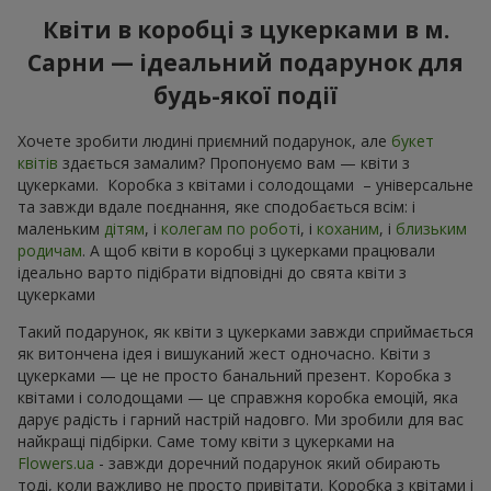
Квіти в коробці з цукерками в м.
Сарни — ідеальний подарунок для
будь-якої події
Хочете зробити людині приємний подарунок, але
букет
квітів
здається замалим? Пропонуємо вам — квіти з
цукерками. Коробка з квітами і солодощами – універсальне
та завжди вдале поєднання, яке сподобається всім: і
маленьким
дітям
, і
колегам по робот
і, і
коханим
, і
близьким
родичам
. А щоб квіти в коробці з цукерками працювали
ідеально варто підібрати відповідні до свята квіти з
цукерками
Такий подарунок, як квіти з цукерками завжди сприймається
як витончена ідея і вишуканий жест одночасно. Квіти з
цукерками — це не просто банальний презент. Коробка з
квітами і солодощами — це справжня коробка емоцій, яка
дарує радість і гарний настрій надовго. Ми зробили для вас
найкращі підбірки. Саме тому квіти з цукерками на
Flowers.ua
- завжди доречний подарунок який обирають
тоді, коли важливо не просто привітати. Коробка з квітами і