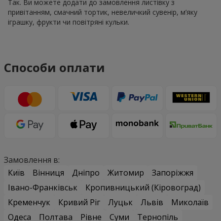
Так. Ви можете додати до замовлення листівку з
привітанням, смачний тортик, невеличкий сувенір, м’яку
іграшку, фрукти чи повітряні кульки.
Способи оплати
Замовлення в:
Київ
Вінниця
Дніпро
Житомир
Запоріжжя
Івано-Франківськ
Кропивницький (Кіровоград)
Кременчук
Кривий Ріг
Луцьк
Львів
Миколаїв
Одеса
Полтава
Рівне
Суми
Тернопіль