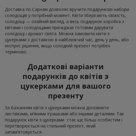
Доставка по Сарнам дозволяє вручити подарункові набори
солодощів у потрібний момент. Квіти зберігають свіжість,
солодощі — охайний вигляд, а весь подарунок коробка з
квітами і солодощами приїжджає готовим дарувати
солодощі і аромат свята. Можна замовити квіти з
цукерками з доставкою в найближчий час, день у день, або
експрес рішення, якщо солодкий презент потрібен
терміново.
Додаткові варіанти
подарунків до квітів з
цукерками для вашого
презенту
За бажанням квіти з цукерками можна доповнити
листівками, м’якими іграшками або іншими деталями. Так
подарунок квіти з цукерками стає ще більш особистим і
перетворюється на стильний презент, який
запам’ятовується.