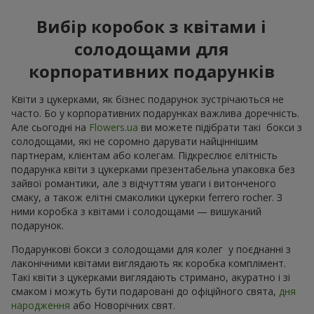
Вибір коробок з квітами і
солодощами для
корпоративних подарунків
Квіти з цукерками, як бізнес подарунок зустрічаються не
часто. Бо у корпоративних подарунках важлива доречність.
Але сьогодні на
Flowers.ua
ви можете підібрати такі бокси з
солодощами, які не соромно дарувати найціннішим
партнерам, клієнтам або колегам. Підкреслює елітність
подарунка квіти з цукерками презентабельна упаковка без
зайвої романтики, але з відчуттям уваги і витонченого
смаку, а також елітні смаколики цукерки ferrero rocher. З
ними коробка з квітами і солодощами — вишуканий
подарунок.
Подарункові бокси з солодощами для колег у поєднанні з
лаконічними квітами виглядають як коробка комплімент.
Такі квіти з цукерками виглядають стримано, акуратно і зі
смаком і можуть бути подаровані до офіційного свята,
дня
народження
або Новорічних свят.