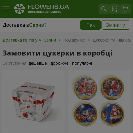
Доставка в
Сарни
?
Так
Змінити
Доставка в
Сарни
|
1320 грн
Доставка квітів у м. Сарни
> Подарунки > Цукерки та інші со
Замовити цукерки в коробці
Сортування:
дешевше
дорожче
популярні