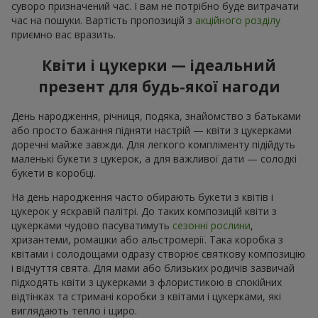
суворо призначений час. І вам не потрібно буде витрачати
час на пошуки. Вартість пропозицій з
акційного розділу
приємно вас вразить.
Квіти і цукерки — ідеальний
презент для будь-якої нагоди
День народження, річниця, подяка, знайомство з батьками
або просто бажання підняти настрій — квіти з цукерками
доречні майже завжди. Для легкого компліменту підійдуть
маленькі букети з цукерок, а для важливої дати — солодкі
букети в коробці.
На день народження часто обирають букети з квітів і
цукерок у яскравій палітрі. До таких композицій квіти з
цукерками чудово пасуватимуть
сезонні рослини
,
хризантеми, ромашки або альстромерії. Така коробка з
квітами і солодощами одразу створює святкову композицію
і відчуття свята. Для мами або близьких родичів зазвичай
підходять квіти з цукерками з флористикою в спокійних
відтінках та стримані коробки з квітами і цукерками, які
виглядають тепло і щиро.