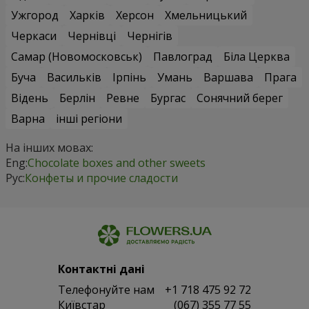
Ужгород
Харків
Херсон
Хмельницький
Черкаси
Чернівці
Чернігів
Самар (Новомосковськ)
Павлоград
Біла Церква
Буча
Васильків
Ірпінь
Умань
Варшава
Прага
Відень
Берлін
Ревне
Бургас
Сонячний берег
Варна
інші регіони
На інших мовах:
Eng:
Chocolate boxes and other sweets
Рус:
Конфеты и прочие сладости
Контактні дані
Телефонуйте нам
+1 718 475 92 72
Київстар
(067) 355 77 55