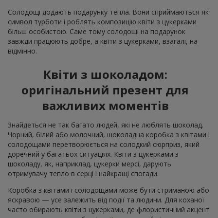
Солодощі додають подарунку тепла. Вони сприймаються як
символ турботи і роблять композицію квіти з цукерками
більш особистою. Саме тому солодощі на подарунок
завжди працюють добре, а квіти з цукерками, взагалі, на
відмінно.
Квіти з шоколадом:
оригінальний презент для
важливих моментів
Знайдеться не так багато людей, які не люблять шоколад.
Чорний, білий або молочний, шоколадна коробка з квітами і
солодощами перетворюється на солодкий сюрприз, який
доречний у багатьох ситуаціях. Квіти з цукерками з
шоколаду, як, наприклад, цукерки мерсі, дарують
отримувачу тепло в серці і найкращі спогади.
Коробка з квітами і солодощами може бути стриманою або
яскравою — усе залежить від події та людини. Для коханої
часто обирають квіти з цукерками, де флористичний акцент