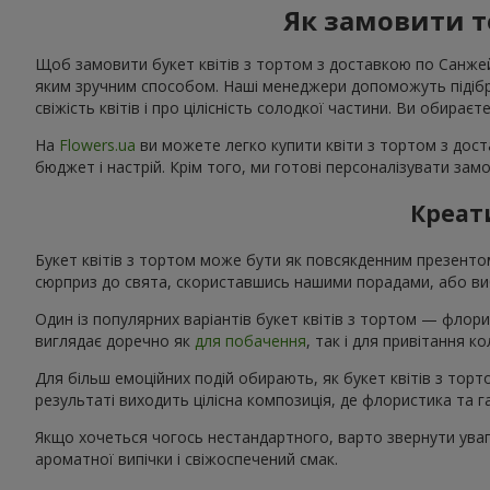
Як замовити т
Щоб замовити букет квітів з тортом з доставкою по Санжейці
яким зручним способом. Наші менеджери допоможуть підібрат
свіжість квітів і про цілісність солодкої частини. Ви обирає
На
Flowers.ua
ви можете легко купити квіти з тортом з дост
бюджет і настрій. Крім того, ми готові персоналізувати зам
Креати
Букет квітів з тортом може бути як повсякденним презент
сюрприз до свята, скориставшись нашими порадами, або виб
Один із популярних варіантів букет квітів з тортом — флори
виглядає доречно як
для побачення
, так і для привітання 
Для більш емоційних подій обирають, як букет квітів з тор
результаті виходить цілісна композиція, де флористика та
Якщо хочеться чогось нестандартного, варто звернути увагу
ароматної випічки і свіжоспечений смак.