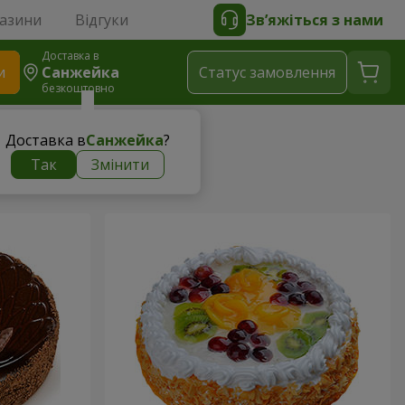
газини
Відгуки
Зв’яжіться з нами
Доставка в
и
Санжейка
Статус замовлення
безкоштовно
Доставка в
Санжейка
?
Так
Змінити