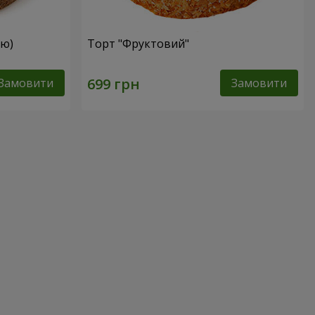
ею)
Торт "Фруктовий"
Замовити
Замовити