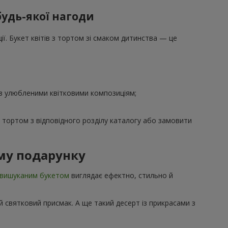
будь-якої нагоди
ї. Букет квітів з тортом зі смаком дитинства — це
 з улюбленими квітковими композиціям;
з тортом з відповідного розділу каталогу або замовити
му подарунку
вишуканим букетом
виглядає ефектно, стильно й
 святковий присмак. А ще такий десерт із прикрасами з