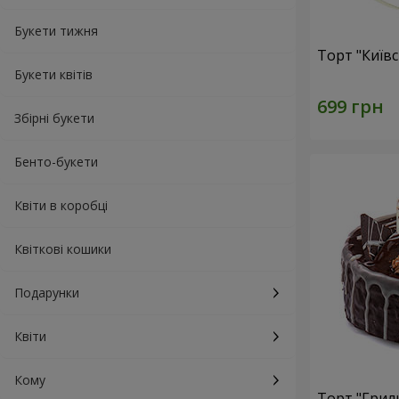
Букети тижня
Торт "Київ
Букети квітів
Збірні букети
Бенто-букети
Квіти в коробці
Квіткові кошики
Подарунки
Квіти
Кому
Торт "Грил