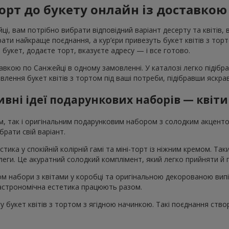
орт до букету онлайн із доставкою
, вам потрібно вибрати відповідний варіант десерту та квітів, 
и найкраще поєднання, а кур’єри привезуть букет квітів з тортом
те букет, додаєте торт, вказуєте адресу — і все готово.
авкою по Санжейці в одному замовленні. У каталозі легко підібра
овлення букет квітів з тортом під ваші потреби, підібравши яскр
вні ідеї подарункових наборів — квіти
ом, так і оригінальним подарунковим набором з солодким акцен
рати свій варіант.
стика у спокійній колірній гамі та міні-торт із ніжним кремом. Т
колеги. Це акуратний солодкий комплімент, який легко прийняти й
том набори з квітами у коробці та оригінальною декорованою вип
 гастрономічна естетика працюють разом.
 букет квітів з тортом з ягідною начинкою. Такі поєднання ство