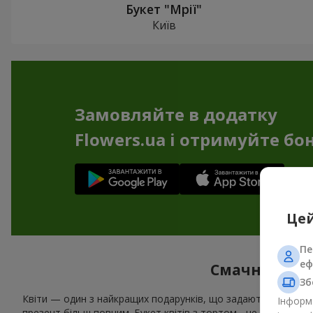
Букет "Мрії"
Київ
Замовляйте в додатку
Flowers.ua і отримуйте бо
Цей
Пе
еф
Смачне допов
Зб
Квіти — один з найкращих подарунків, що задають настрій 
Інформа
презент більш повним. Букет квітів з тортом - це чудове р