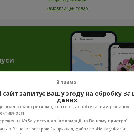
Замовити цей товар
нуси
Вітаємо!
 сайт запитує Вашу згоду на обробку В
даних
рсоналізована реклама, контент, аналітика, вимірювання
ективності
нення до квітів — торт як подарунок 
ереження і/або доступ до інформації на Вашому пристрої
і створюють незабутню атмосферу. Але букет квітів з тортом доз
ція з Вашого пристрою (наприклад, файли cookie та унікальні
ішення, якщо ви збираєтесь в гості, готуєтесь до побачення або