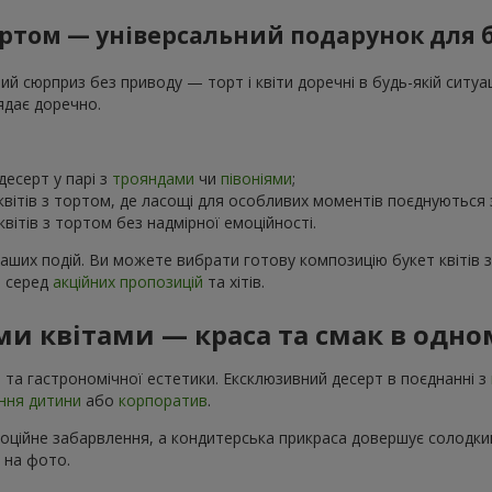
тортом — універсальний подарунок для 
 сюрприз без приводу — торт і квіти доречні в будь-якій ситуаці
ядає доречно.
есерт у парі з
трояндами
чи
півоніями
;
вітів з тортом, де ласощі для особливих моментів поєднуються
вітів з тортом без надмірної емоційності.
ваших подій. Ви можете вибрати готову композицію букет квітів 
в серед
акційних пропозицій
та хітів.
и квітами — краса та смак в одно
 та гастрономічної естетики. Ексклюзивний десерт в поєднанні з
ння дитини
або
корпоратив
.
моційне забарвлення, а кондитерська прикраса довершує солодкий
і на фото.