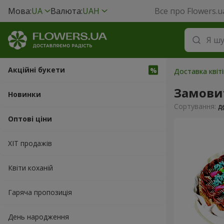
Мова:
UA
Валюта:
UAH
Все про Flowers.u
Акційні букети
Доставка квіт
Замови
Новинки
Сортування:
д
Оптові ціни
ХІТ продажів
Квіти коханій
Гаряча пропозиція
День народження