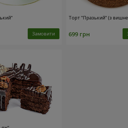
ський"
Торт "Празький" (з вишн
Замовити
ьяж"