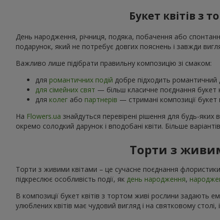
Букет квітів з 
День народження, річниця, подяка, побачення або спонтанний
подарунок, який не потребує довгих пояснень і завжди вигл
Важливо лише підібрати правильну композицію зі смаком:
для
романтичних подій
добре підходить романтичний д
для сімейних свят
— більш класичне поєднання букет к
для
колег
або
партнерів
— стримані композиції букет к
На
Flowers.ua
знайдуться перевірені рішення для будь-яких 
окремо солодкий дарунок і вподобані квіти. Більше варіанті
Торти з живим
Торти з живими квітами – це сучасне поєднання флористики
підкреслює особливість події, як
день народження
,
народже
В композиції букет квітів з тортом живі рослини задають е
улюблених квітів має чудовий вигляд і на святковому столі, 