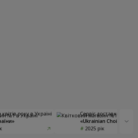
квітів року в Україні
Сервіс доставки квітів
раїни»
«Ukrainian Choice»
к
2025 рік