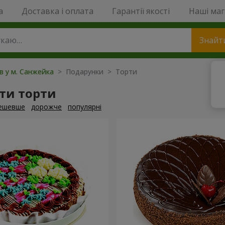
a
Доставка і оплата
Гарантії якості
Наші ма
Знайт
ів у м. Санжейка
> Подарунки > Торти
ти торти
ешевше
дорожче
популярні