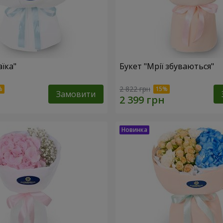
їка"
Букет "Мрії збуваються"
2 822 грн
Замовити