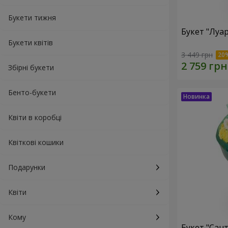
Букети тижня
Букет "Луа
Букети квітів
3 449 грн
Збірні букети
Бенто-букети
Квіти в коробці
Квіткові кошики
Подарунки
Квіти
Кому
Букет "Сан