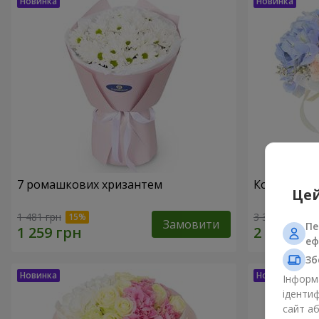
7 ромашкових хризантем
Композиція
Цей
1 481 грн
3 364 грн
Замовити
Пе
еф
Зб
Інформа
ідентиф
сайт а