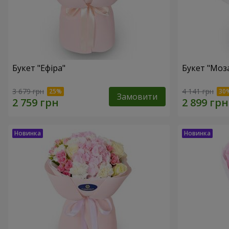
Букет "Ефіра"
Букет "Моза
3 679 грн
4 141 грн
Замовити