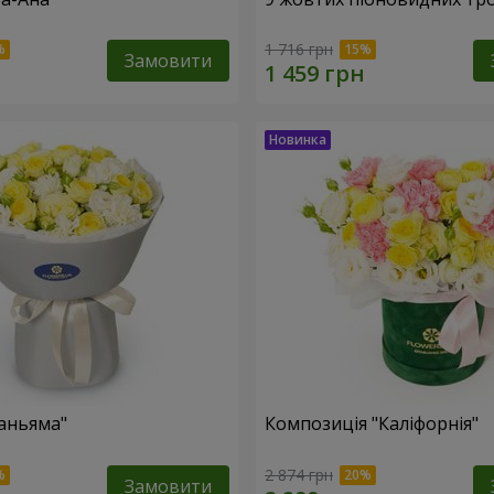
1 716 грн
Замовити
аньяма"
Композиція "Каліфорнія"
2 874 грн
Замовити