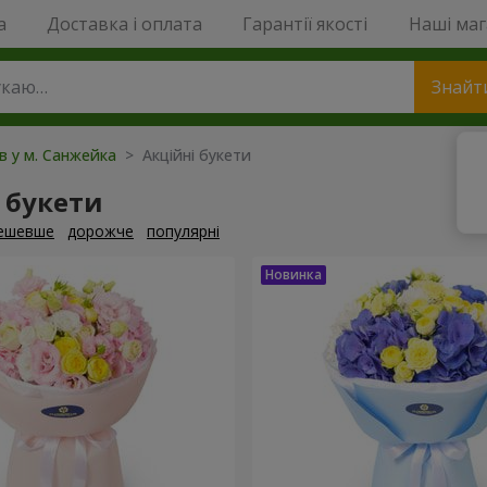
a
Доставка і оплата
Гарантії якості
Наші ма
Знайт
ів у м. Санжейка
> Акційні букети
 букети
ешевше
дорожче
популярні