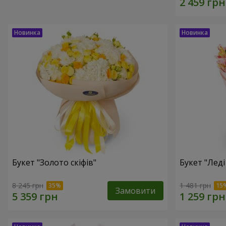
Букет "Золото скіфів"
Букет "Леді
8 245 грн
1 481 грн
Замовити