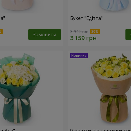
ра"
Букет "Едітта"
3 949 грн
Замовити
та-Ана"
9 жовтих піоновидних тр