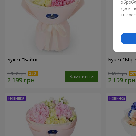
обробля
Деякі 
інтерес
Букет "Байнес"
Букет "Мір
2 932 грн
2 699 грн
Замовити