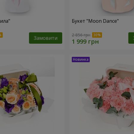
тила"
Букет "Moon Dance"
2 856 грн
Замовити