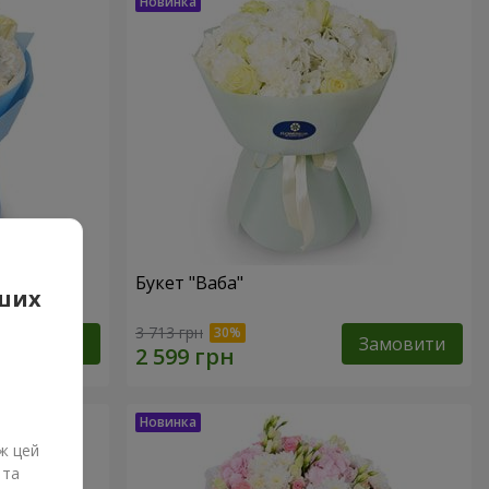
Букет "Ваба"
аших
3 713 грн
Замовити
Замовити
ж цей
 та