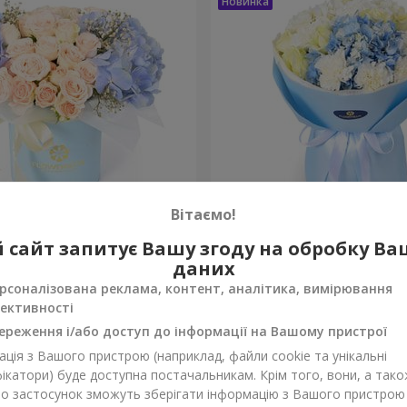
Вітаємо!
 "Окленд"
Букет "Sia"
 сайт запитує Вашу згоду на обробку В
даних
3 465 грн
Замовити
рсоналізована реклама, контент, аналітика, вимірювання
ективності
ереження і/або доступ до інформації на Вашому пристрої
ція з Вашого пристрою (наприклад, файли cookie та унікальні
ікатори) буде доступна постачальникам. Крім того, вони, а тако
бо застосунок зможуть зберігати інформацію з Вашого пристрою