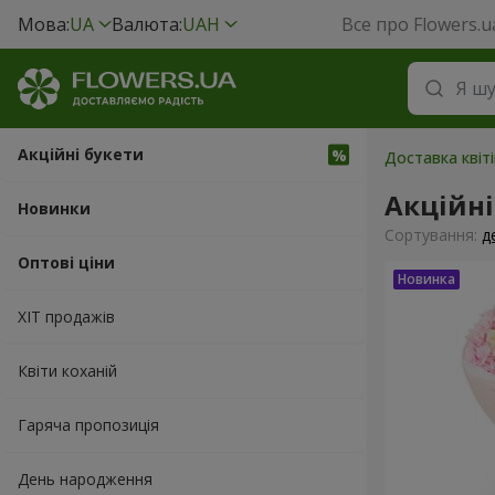
Мова:
UA
Валюта:
UAH
Все про Flowers.u
Акційні букети
Доставка квіт
Акційні
Новинки
Сортування:
д
Оптові ціни
ХІТ продажів
Квіти коханій
Гаряча пропозиція
День народження