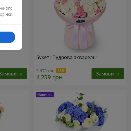
онного
орінки.
Букет "Пудрова акварель"
5 679 грн
Замовити
Замовити