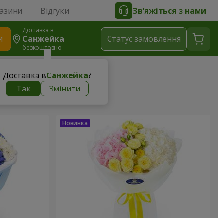
газини
Відгуки
Зв’яжіться з нами
Доставка в
и
Санжейка
Статус замовлення
безкоштовно
Доставка в
Санжейка
?
Так
Змінити