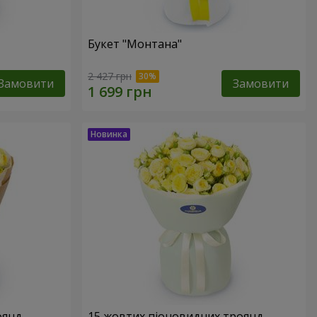
Букет "Монтана"
2 427 грн
Замовити
Замовити
оянд
15 жовтих піоновидних троянд