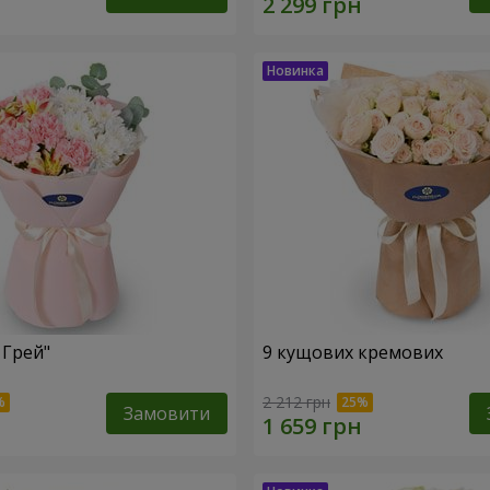
 Грей"
9 кущових кремових
2 212 грн
Замовити