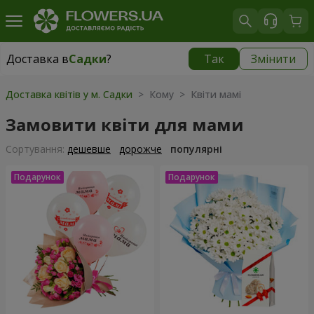
Доставка в
Садки
?
Так
Змінити
Доставка в
Садки
|
безкоштовно
Доставка квітів у м. Садки
> Кому > Квіти мамі
Замовити квіти для мами
Сортування:
дешевше
дорожче
популярні