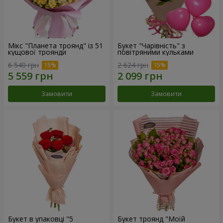
Мікс "Планета троянд" із 51
Букет "Чарівність" з
кущової троянди
повітряними кульками
6 540 грн
2 624 грн
Замовити
Замовити
Букет в упаковці "5
Букет троянд "Моїй