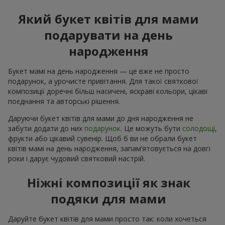
Який букет квітів для мами
подарувати на день
народження
Букет мамі на день народження — це вже не просто
подарунок, а урочисте привітання. Для такої святкової
композиції доречні більш насичені, яскраві кольори, цікаві
поєднання та авторські рішення.
Даруючи букет квітів для мами до дня народження не
забути додати до них
подарунок
. Це можуть бути
солодощі
,
фрукти або цікавий сувенір. Щоб б ви не обрали букет
квітів мамі на день народження, запам’ятовується на довгі
роки і дарує чудовий святковий настрій.
Ніжні композиції як знак
подяки для мами
Даруйте букет квітів для мами просто так: коли хочеться