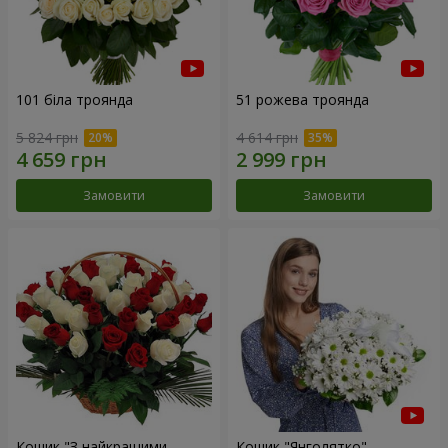
101 біла троянда
51 рожева троянда
5 824 грн
4 614 грн
Замовити
Замовити
Кошик "З найкращими
Кошик "Янголятко"