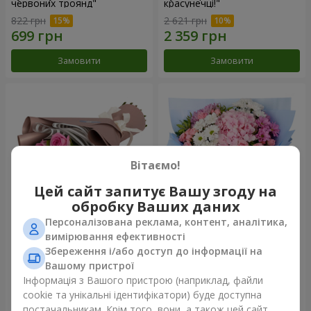
червоних троянд"
красунечці!"
822 грн
2 621 грн
Замовити
Замовити
Вітаємо!
Цей сайт запитує Вашу згоду на
обробку Ваших даних
Персоналізована реклама, контент, аналітика,
Букет "7 рожевих троянд!"
Романтичний букет
вимірювання ефективності
"Небеса"
Збереження і/або доступ до інформації на
999 грн
2 074 грн
Вашому пристрої
Інформація з Вашого пристрою (наприклад, файли
cookie та унікальні ідентифікатори) буде доступна
Замовити
Замовити
постачальникам. Крім того, вони, а також цей сайт