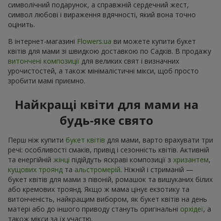
символічний подарунок, а справжній сердечний жест,
символ любові і вираження вдячності, який вона точно
оцінить.
В інтернет-магазині
Flowers.ua
ви можете купити букет
квітів для мами зі швидкою доставкою по Садків. В продажу
витончені композиції
для великих свят і визначних
урочистостей, а також мінімалістичні мікси, щоб просто
зробити мамі приємно.
Найкращі квіти для мами на
будь-яке свято
Перш ніж купити
букет квітів
для мами, варто врахувати три
речі: особливості смаків, привід і сезонність квітів. Активній
та енергійній
жінці
підійдуть яскраві композиції з
хризантем
,
кущових троянд
та
альстромерій
. Ніжній і стриманій —
букет квітів для мами з півоній, ромашок та вишуканих білих
або кремових троянд. Якщо ж мама цінує екзотику та
витонченість, найкращим вибором, як букет квітів на день
матері або до іншого приводу стануть оригінальні
орхідеї
, а
також мікси за їх участю.