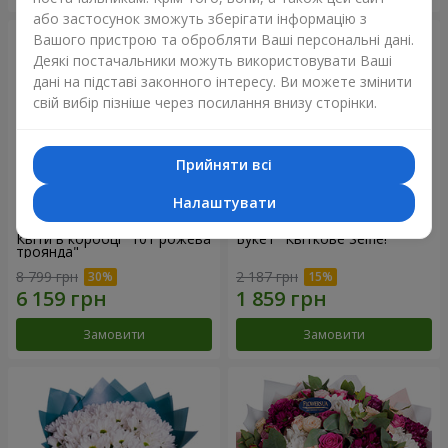
або застосунок зможуть зберігати інформацію з
Вашого пристрою та обробляти Ваші персональні дані.
Деякі постачальники можуть використовувати Ваші
дані на підставі законного інтересу. Ви можете змінити
свій вибір пізніше через посилання внизу сторінки.
Прийняти всі
Налаштувати
Квіти в коробці "101 рожева
Букет "Квіткове Selfie!"
троянда"
8 799 грн
2 187 грн
Замовити
Замовити