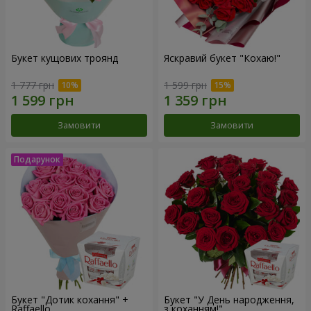
Букет кущових троянд
Яскравий букет "Кохаю!"
1 777 грн
1 599 грн
Замовити
Замовити
Букет "Дотик кохання" +
Букет "У День народження,
Raffaello
з коханням!"