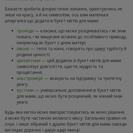
Бажаєте зробити флористичне зізнання, орієнтуючись не
лише на красу, а й на символізм, ось вам маленька
шпаргалка що додати в букет квітів для мами:
троянди
— класика, що може розцінюватись і як знак
поваги, і як вишукане вітання до особливого приводу,
наприклад як букет з днем матері;
півонії
— теплі та ніжні, говорять про щиру турботу й
родинні цінності;
хризантеми
— цей доданок в букет квітів для мами
символізує довголіття, щастя, мудрість та
процвітання;
альстромерії
— вказують на підтримку та трепетну
увагу;
еустоми
— універсальне доповнення в букет квітів
для мами, що може бути розцінений, як ніжний знак
уваги.
Будь-яка квітка може використовуватись як моно рішення,
а може бути частиною великого міксу. Загальних правил не
існує. І лише зібраний з душею букет квітів для мами завжди
виглядає доречно і дарує щирі емоції.