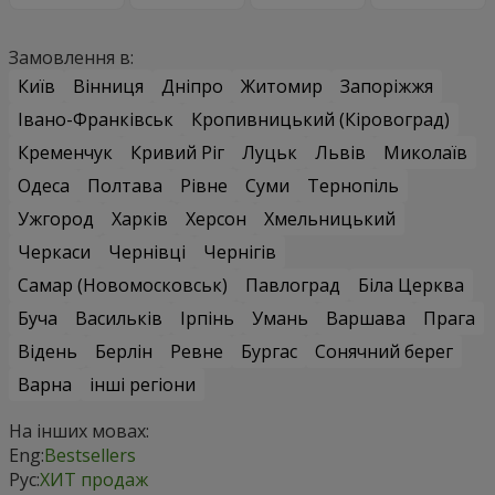
Замовлення в:
Київ
Вінниця
Дніпро
Житомир
Запоріжжя
Івано-Франківськ
Кропивницький (Кіровоград)
Кременчук
Кривий Ріг
Луцьк
Львів
Миколаїв
Одеса
Полтава
Рівне
Суми
Тернопіль
Ужгород
Харків
Херсон
Хмельницький
Черкаси
Чернівці
Чернігів
Самар (Новомосковськ)
Павлоград
Біла Церква
Буча
Васильків
Ірпінь
Умань
Варшава
Прага
Відень
Берлін
Ревне
Бургас
Сонячний берег
Варна
інші регіони
На інших мовах:
Eng:
Bestsellers
Рус:
ХИТ продаж