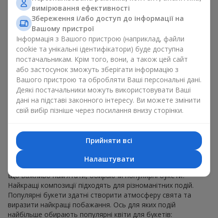
для будь-якого віку і статі, а їх склад можна
вимірювання ефективності
адаптувати під будь-який захід.
Збереження і/або доступ до інформації на
Масові квіткові уподобання. Півонії, тюльпани,
Вашому пристрої
ромашки — популярні букети, що залишаються
Інформація з Вашого пристрою (наприклад, файли
привабливими для покупців. Вони не тільки мають
cookie та унікальні ідентифікатори) буде доступна
чудовий вигляд. Такі популярні букети відображають
постачальникам. Крім того, вони, а також цей сайт
атмосферу свіжості та природної краси.
або застосунок зможуть зберігати інформацію з
Популярні квіти для букетів часто змінюються залежно від
Вашого пристрою та обробляти Ваші персональні дані.
пори року, але ці класичні популярні букети завжди
Деякі постачальники можуть використовувати Ваші
залишаються в списку тих що мають найбільший попит.
дані на підставі законного інтересу. Ви можете змінити
Якщо ви хочете бути впевненими у своєму виборі,
свій вибір пізніше через посилання внизу сторінки.
звертайтесь до цих перевірених часом популярних квітів.
Для яких подій в м. Садки
Прийняти всі
обирають популярні букети
Налаштувати
Що важливо пам’ятати, обираючи популярні букети?
Найкращі композиції підходять для різноманітних подій.
Популярні букети здатні створити атмосферу свята та
виразити найкращі побажання. Ось для яких подій
найбільше обирають популярні квіти для букетів: