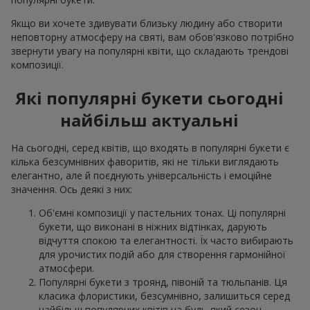
Якщо ви хочете здивувати близьку людину або створити
неповторну атмосферу на святі, вам обов'язково потрібно
звернути увагу на популярні квіти, що складають трендові
композиції.
Які популярні букети сьогодні
найбільш актуальні
На сьогодні, серед квітів, що входять в популярні букети є
кілька безсумнівних фаворитів, які не тільки виглядають
елегантно, але й поєднують універсальність і емоційне
значення. Ось деякі з них:
Об'ємні композиції у пастельних тонах. Ці популярні
букети, що виконані в ніжних відтінках, дарують
відчуття спокою та елегантності. Їх часто вибирають
для урочистих подій або для створення гармонійної
атмосфери.
Популярні букети з троянд, півоній та тюльпанів. Ця
класика флористики, безсумнівно, залишиться серед
найбільш популярних квітів на будь-який сезон.