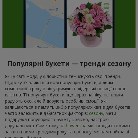
Популярні букети — тренди сезону
Як і у світі моди, у флористиці теж існують свої тренди.
Щороку з'являються нові популярні букети, а деякі
композиції з року в рік утримують лідерські позиції серед
клієнтів. Ті популярні букети, що зараз на піку, не тільки
радують око, але й дарують особливі емоції, які
залишаються в пам'яті. Вибір популярних квітів для букетів
часто залежить від багатьох факторів:
сезону
, мети
подарунка популярного букету і, звісно, настрою
дарувальника. Саме тому на
flowers.ua
ми завжди стежимо
за квітковими трендами року та пропонуємо вам найкращі
популярні букети.