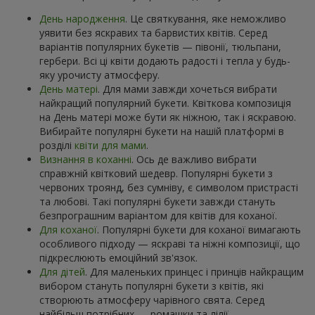
День народження
. Це святкування, яке неможливо
уявити без яскравих та барвистих квітів. Серед
варіантів популярних букетів — півонії, тюльпани,
гербери. Всі ці квіти додають радості і тепла у будь-
яку урочисту атмосферу.
День матері
. Для мами завжди хочеться вибрати
найкращий популярний букети. Квіткова композиція
на День матері може бути як ніжною, так і яскравою.
Вибирайте популярні букети на нашій платформі в
розділі
квіти для мами
.
Визнання в коханні
. Ось де важливо вибрати
справжній квітковий шедевр. Популярні букети з
червоних троянд, без сумніву, є символом пристрасті
та любові. Такі популярні букети завжди стануть
безпрограшним варіантом для квітів для коханої.
Для коханої
. Популярні букети для коханої вимагають
особливого підходу — яскраві та ніжні композиції, що
підкреслюють емоційний зв'язок.
Для дітей
. Для маленьких принцес і принців найкращим
вибором стануть популярні букети з квітів, які
створюють атмосферу чарівного свята. Серед
найбільш потрібних — ромашки та лілії.