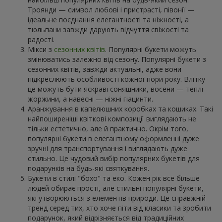
Троянди — символ любові і пристрасті, півонії —
ідеальне поєднання елегантності та ніжності, а
тюльпани завжди дарують відчуття свіжості та
радості.
Мікси з
сезонних квітів
. Популярні букети можуть
змінюватись залежно від сезону. Популярні букети з
сезонних квітів, завжди актуальні, адже вони
підкреслюють особливості кожної пори року. Влітку
це можуть бути яскраві соняшники, восени — теплі
жоржини, а навесні — ніжні гіацинти.
Аранжування в капелюшних коробках та кошиках. Такі
найпоширеніші квіткові композиції виглядають не
тільки естетично, але й практично. Окрім того,
популярні букети в елегантному оформленні дуже
зручні для транспортування і виглядають дуже
стильно. Це чудовий вибір популярних букетів для
подарунків на будь-які святкування.
Букети в стилі "бохо" та еко. Кожен рік все більше
людей обирає прості, але стильні популярні букети,
які утворюються з елементів природи. Це справжній
тренд серед тих, хто хоче піти від класики та зробити
подарунок, який відрізняється від традиційних