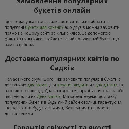
замовлення популярних
букетів онлайн
Ідея подарунка вже є, залишається тільки вибрати —
популярні
букети для коханих
або друзів можна замовити
прямо на нашому сайті за кілька кліків. За допомогою
фільтрів ви швидко знайдете такий популярний букет, що
вам потрібний.
Доставка популярних квітів по
Садків
Немає нічого зручнішого, ніж замовити популярні букети з
доставкою
для Мами
, для
Коханої людини
чи
для дитини
. Не
важливо, з приводу Дня народження, привітання колеги або
партнера, чи на
День матері
. Ми забезпечуємо доставку
популярних букетів в будь-який район столиці, гарантуючи,
що ваші квіти будуть свіжими, безпечними та вчасно
доставленими.
Гарантія свіжості та якості