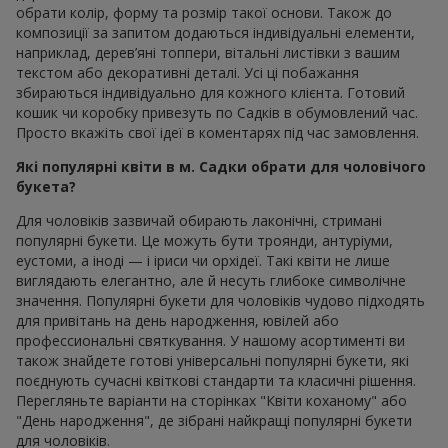
обрати колір, форму та розмір такої основи. Також до
композиції за запитом додаються індивідуальні елементи,
наприклад, дерев’яні топпери, вітальні листівки з вашим
текстом або декоративні деталі. Усі ці побажання
збираються індивідуально для кожного клієнта. Готовий
кошик чи коробку привезуть по Садків в обумовлений час.
Просто вкажіть свої ідеї в коментарях під час замовлення.
Які популярні квіти в м. Садки обрати для чоловічого
букета?
Для чоловіків зазвичай обирають лаконічні, стримані
популярні букети. Це можуть бути троянди, антуріуми,
еустоми, а іноді — і іриси чи орхідеї. Такі квіти не лише
виглядають елегантно, але й несуть глибоке символічне
значення. Популярні букети для чоловіків чудово підходять
для привітань на день народження, ювілей або
профессиональні святкування. У нашому асортименті ви
також знайдете готові універсальні популярні букети, які
поєднують сучасні квіткові стандарти та класичні рішення.
Перегляньте варіанти на сторінках "Квіти коханому" або
"День народження", де зібрані найкращі популярні букети
для чоловіків.