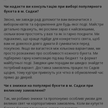
Чи надаєте ви консультацію при виборі популярного
букета в м. Садки?
Звісно, ми завжди раді допомогти вам визначитися з
вибором квітів та оформлення для будь-якої події. Майстри
детально підкажуть, які рослини зараз є найсвіжішими,
скільки вони простоять у вазі та як їх гарно поєднати. Ми
підкажемо, що краще підійде для конкретного свята, щоб
вам не довелося довго думати й сумніватися перед
покупкою. Якщо ви вагаєтеся між кількома варіантами, ми
просто розкажемо про особливості кожного букета. Ми
підберемо гарну композицію під ваш бюджет та формат
майбутньої події. Завдяки цим порадам ви швидко знайдете
потрібний варіант. Доставка замовлень працює по Садків
щодня, тому кур'єри привезуть усе чітко в обумовлений час
прямо до дверей.
Чи є знижки на популярні букети в м. Садки при
великому замовленні?
Так, ми робимо знижки та пропонуємо особливі умови для
великих свят чи корпоративних замовлень. Коли ви купуєте