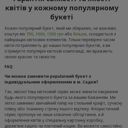
квітів у кожному популярному
букеті
Кожен популярний букет, який ми збираємо, не важливо
коштує він
700
,
1000
,
1500 грн
або
більше
, складається з
найкращих квіткових елементів. Тільки перевірені часом
квіти потрапляють до наших популярних букетів, а ви
отримуєте популярні квіткові композиції, які вражають
своєю красою та свіжістю.
FAQ
Чи можна замовити popularний букет з
індивідуальним оформленням в м. Садки?
Так, звісно! Наш квітковий сервіс може змінити пакування
будь-якого популярного букета за вашим бажанням. Ми
легко замінимо звичайний папір на стильний крафт, сучасну
плівку або тканинну стрічку іншого відтінку. Флористичний
сервіс пропонує не лише класичне обгортання, а й
оформлення квітів у спеціальну картонну коробку,
дерев'яне кашпо чи плетений кошик. Ви можете самостійно