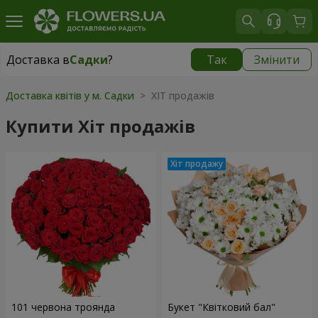
Доставка в
Садки
?
Так
Змінити
Доставка в
Садки
|
безкоштовно
Доставка квітів у м. Садки
> ХІТ продажів
Купити Хіт продажів
101 червона троянда
Букет "Квітковий бал"