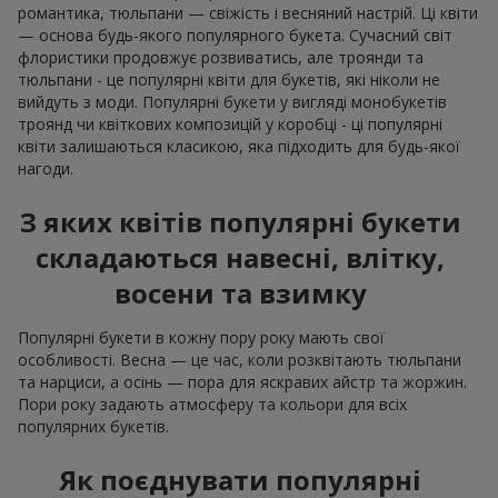
романтика, тюльпани — свіжість і весняний настрій. Ці квіти
— основа будь-якого популярного букета. Сучасний світ
флористики продовжує розвиватись, але троянди та
тюльпани - це популярні квіти для букетів, які ніколи не
вийдуть з моди. Популярні букети у вигляді монобукетів
троянд чи квіткових композицій у коробці - ці популярні
квіти залишаються класикою, яка підходить для будь-якої
нагоди.
З яких квітів популярні букети
складаються навесні, влітку,
восени та взимку
Популярні букети в кожну пору року мають свої
особливості. Весна — це час, коли розквітають тюльпани
та нарциси, а осінь — пора для яскравих айстр та жоржин.
Пори року задають атмосферу та кольори для всіх
популярних букетів.
Як поєднувати популярні