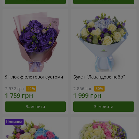
9 гілок фіолетової еустоми
Букет "Лавандове небо"
2 932 грн
2 856 грн
Замовити
Замовити