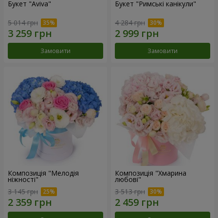
Букет "Aviva"
Букет "Римські канікули"
5 014 грн
4 284 грн
Замовити
Замовити
Композиція "Мелодія
Композиція "Хмарина
ніжності"
любові"
3 145 грн
3 513 грн