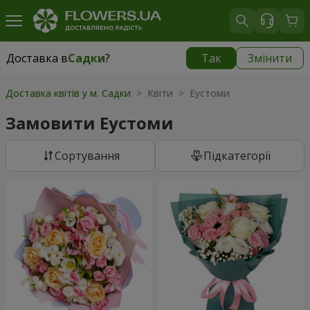
Доставка в
Садки
?
Так
Змінити
Доставка в
Садки
|
безкоштовно
Доставка квітів у м. Садки
> Квіти > Еустоми
Замовити Еустоми
Сортування
Підкатегорії