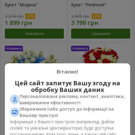
Букет "Модена"
Букет "Piedmont"
2 374 грн
5 065 грн
Замовити
Замовити
Вітаємо!
Цей сайт запитує Вашу згоду на
обробку Ваших даних
Персоналізована реклама, контент, аналітика,
вимірювання ефективності
Збереження і/або доступ до інформації на
Композиція "Сільвія"
Букет "Katarina"
Вашому пристрої
3 570 грн
2 999 грн
Інформація з Вашого пристрою (наприклад, файли
cookie та унікальні ідентифікатори) буде доступна
постачальникам. Крім того, вони, а також цей сайт