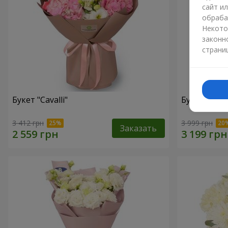
сайт и
обраба
Некото
законн
страни
Букет "Cаvalli"
Букет "Magi
3 412 грн
3 999 грн
Заказать