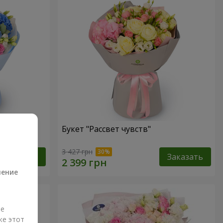
"
Букет "Рассвет чувств"
а
3 427 грн
Заказать
Заказать
ление
ые
же этот