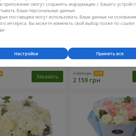
ли приложение смогут сохранять информацию с Вашего устройст
тывать Ваши персональные данные.
рые поставщики могут использовать Ваши данные на основани
ого интереса. Вы можете изменить свой выбор позже по ссылке
цы.
Настройки
Принять все
c Rose"
Букет "Каприз"
3 084 грн
Заказать