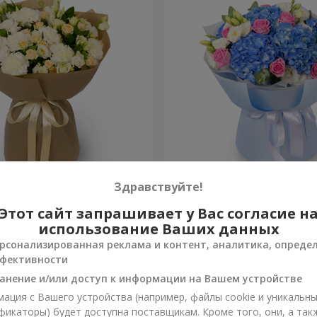
а"
Букет "Небесная акварель
Здравствуйте!
Этот сайт запрашивает у Вас согласие н
6 832 грн
Заказать
использование Ваших данных
рсонализированная реклама и контент, аналитика, опреде
фективности
анение и/или доступ к информации на Вашем устройстве
ация с Вашего устройства (например, файлы cookie и уникальн
фикаторы) будет доступна поставщикам. Кроме того, они, а так