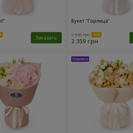
et"
Букет "Горлица"
2 949 грн
Заказать