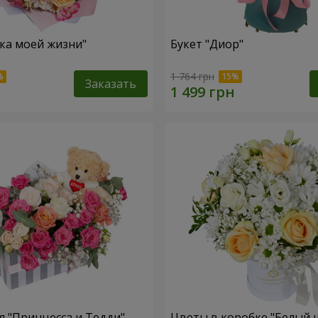
зка моей жизни"
Букет "Диор"
1 764 грн
Заказать
 "Принцесса и Тедди"
Цветы в коробке "Белый 