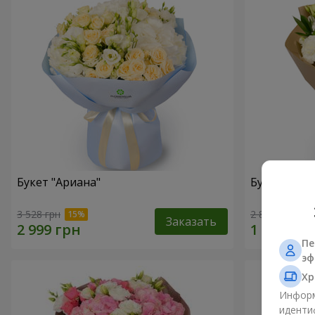
Букет "Ариана"
Букет "Веян
3 528 грн
2 856 грн
Заказать
Пе
эф
Хр
Информ
иденти