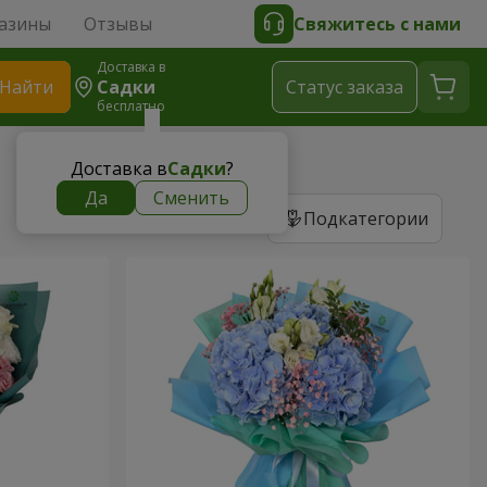
азины
Отзывы
Свяжитесь с нами
Доставка в
Найти
Садки
Cтатус заказа
бесплатно
Доставка в
Садки
?
Да
Сменить
Подкатегории