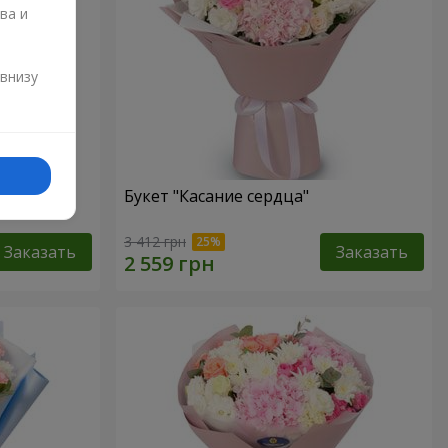
ва и
и
 внизу
Букет "Касание сердца"
3 412 грн
Заказать
Заказать