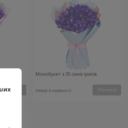
Монобукет з 35 синіх ірисів
аших
Уточнити
Уточнити
Немає в наявності