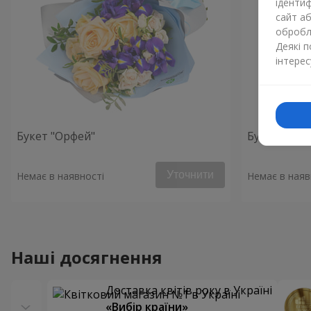
ідентиф
сайт а
обробля
Деякі 
інтерес
Букет "Орфей"
Букет "Фар
Уточнити
Немає в наявності
Немає в наяв
Наші досягнення
Доставка квітів року в Україні
«Вибір країни»