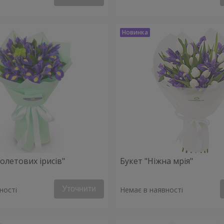
іолетових ірисів"
Букет "Ніжна мрія"
Уточнити
ності
Немає в наявності