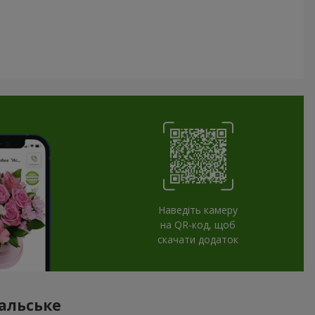
Наведіть камеру
на QR-код, щоб
скачати додаток
бальське