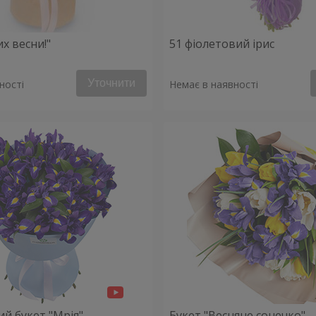
х весни!"
51 фіолетовий ірис
Уточнити
ності
Немає в наявності
й букет "Мрія"
Букет "Весняне сонечко"