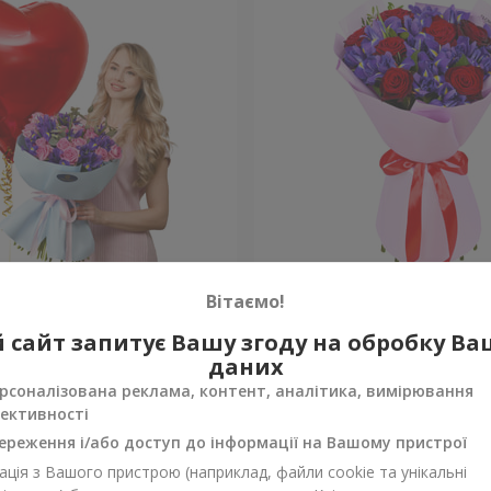
 до серця" з кулею
Букет "Pinot Noir"
Вітаємо!
 сайт запитує Вашу згоду на обробку В
Уточнити
ності
Немає в наявності
даних
рсоналізована реклама, контент, аналітика, вимірювання
ективності
ереження і/або доступ до інформації на Вашому пристрої
ція з Вашого пристрою (наприклад, файли cookie та унікальні