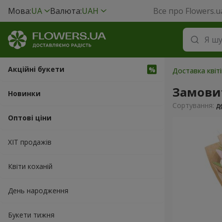
Мова:
UA
Валюта:
UAH
Все про Flowers.u
Акційні букети
Доставка квіт
Замови
Новинки
Сортування:
д
Оптові ціни
ХІТ продажів
Квіти коханій
День народження
Букети тижня