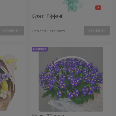
Букет "Тіффані"
Уточнити
Уточнити
Немає в наявності
Кошик 37 ірисів