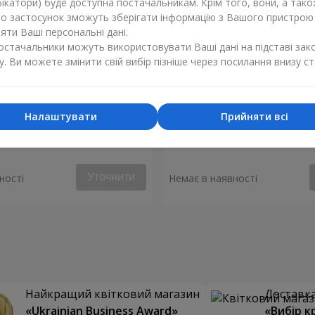
ікатори) буде доступна постачальникам. Крім того, вони, а тако
бо застосунок зможуть зберігати інформацію з Вашого пристрою
ти Ваші персональні дані.
постачальники можуть використовувати Ваші дані на підставі зак
у. Ви можете змінити свій вибір пізніше через посилання внизу ст
Налаштувати
Прийняти всі
енгейт"
Букет "Весняний вітер"
Уточнити
ності
Немає в наявності
Найкращий квітковий магазин
Доставка 
«Ukrainian Business Award»
«Вибір к