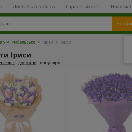
a
Доставка і оплата
Гарантії якості
Наші ма
Знайт
ів у м. Рибальське
> Квіти > Іриси
ти Іриси
ешевше
дорожче
популярні