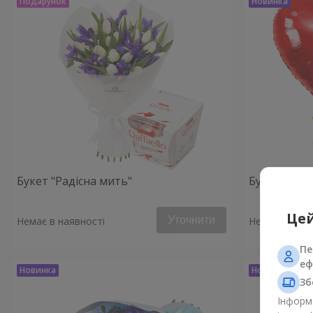
Букет "Радісна мить"
Букет "Ключ
Цей
Уточнити
Немає в наявності
Немає в наяв
Пе
еф
Зб
Інформа