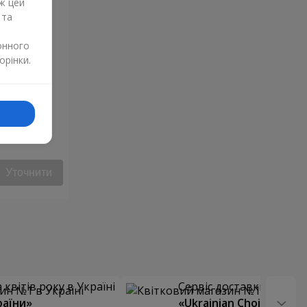
ж цей
 та
онного
орінки.
Уточнити
квітів року в Україні
Сервіс доставки квітів
раїни»
«Ukrainian Choice»