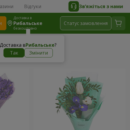
газини
Відгуки
Зв’яжіться з нами
Доставка в
и
Рибальське
Статус замовлення
безкоштовно
Доставка в
Рибальське
?
Так
Змінити