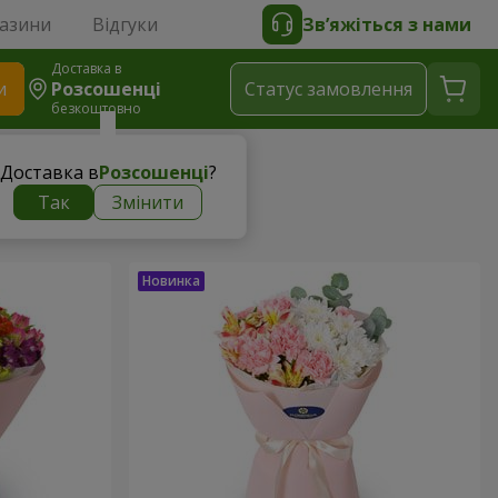
газини
Відгуки
Зв’яжіться з нами
Доставка в
и
Розсошенці
Статус замовлення
безкоштовно
Доставка в
Розсошенці
?
Так
Змінити