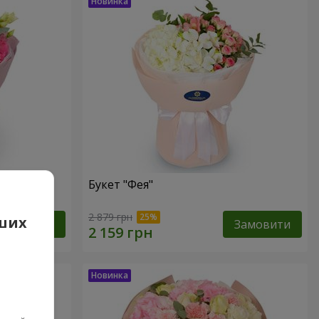
Букет "Фея"
2 879 грн
аших
Замовити
Замовити