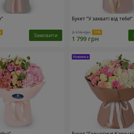
e"
Букет "У захваті від тебе!"
2 116 грн
Замовити
liya"
Букет "Герцогиня Кавенді