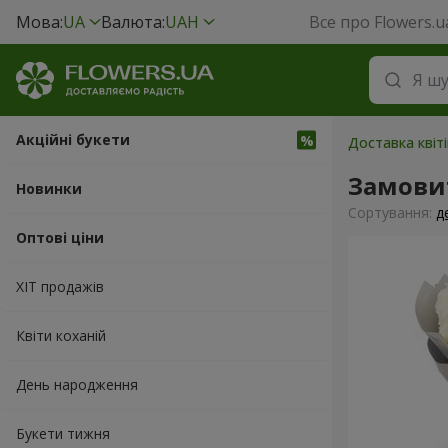
Мова:
UA
Валюта:
UAH
Все про Flowers.u
Акційні букети
Доставка квіт
Замовит
Новинки
Сортування:
д
Оптові ціни
ХІТ продажів
Квіти коханій
День народження
Букети тижня