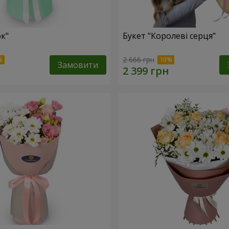
ок"
Букет "Королеві серця"
2 666 грн
Замовити