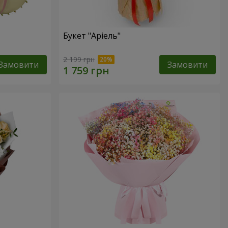
Букет "Аріель"
2 199 грн
Замовити
Замовити