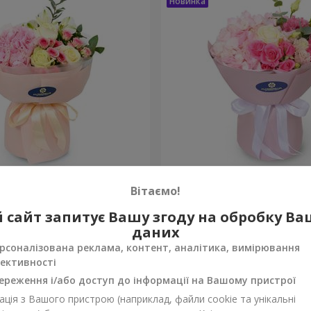
onte"
Букет "Margaret"
Вітаємо!
2 110 грн
 сайт запитує Вашу згоду на обробку В
Замовити
даних
рсоналізована реклама, контент, аналітика, вимірювання
ективності
ереження і/або доступ до інформації на Вашому пристрої
ція з Вашого пристрою (наприклад, файли cookie та унікальні