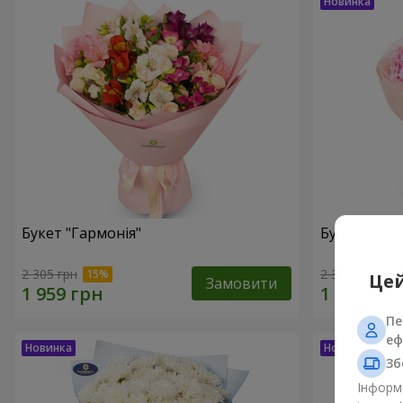
Букет "Гармонія"
Букет "El M
2 305 грн
2 352 грн
Цей
Замовити
Пе
еф
Зб
Інформа