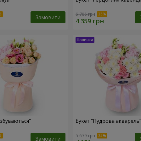
6 706 грн
Замовити
 збуваються"
Букет "Пудрова акварель
5 679 грн
Замовити