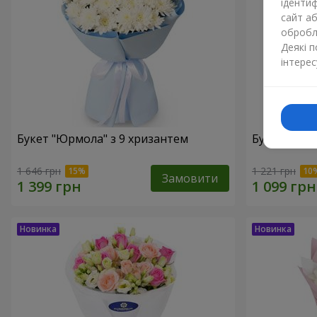
ідентиф
сайт а
обробля
Деякі 
інтерес
Букет "Юрмола" з 9 хризантем
Букет "Біла
1 646 грн
1 221 грн
Замовити