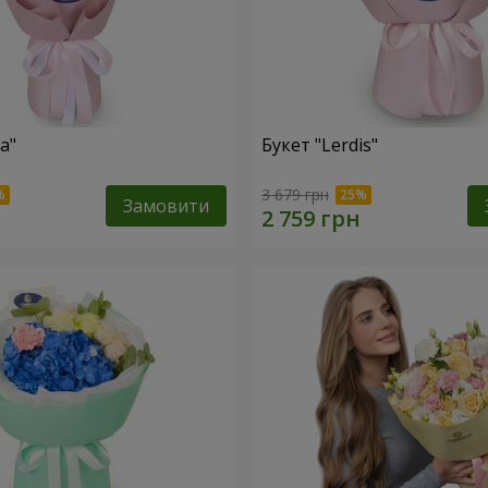
a"
Букет "Lerdis"
3 679 грн
Замовити