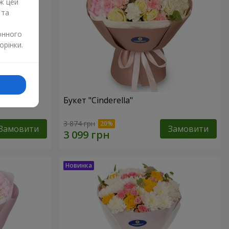
ж цей
 та
онного
орінки.
Букет "Cinderella"
3 874 грн
Замовити
Замовити