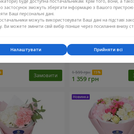
ікатори) буде доступна постачальникам. Крім того, вони, а тако
бо застосунок зможуть зберігати інформацію з Вашого пристрою
ти Ваші персональні дані.
постачальники можуть використовувати Ваші дані на підставі зак
у. Ви можете змінити свій вибір пізніше через посилання внизу ст
Налаштувати
Прийняти всі
 гортензія"
Букет "Sentiment"
1 599 грн
Замовити