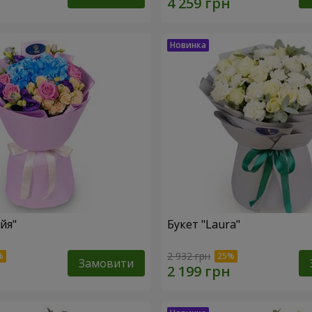
йя"
Букет "Laura"
2 932 грн
Замовити