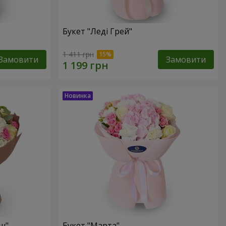
Букет "Леді Грей"
1 411 грн
Замовити
Замовити
ш"
Букет "Марта"