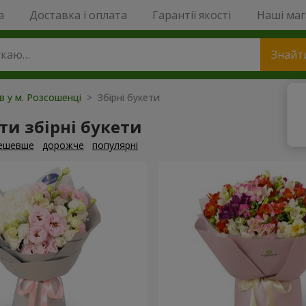
a
Доставка і оплата
Гарантії якості
Наші ма
Знайт
ів у м. Розсошенці
> Збірні букети
и збірні букети
ешевше
дорожче
популярні