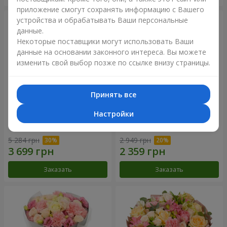
приложение смогут сохранять информацию с Вашего
устройства и обрабатывать Ваши персональные
данные.
Некоторые поставщики могут использовать Ваши
данные на основании законного интереса. Вы можете
изменить свой выбор позже по ссылке внизу страницы.
Принять все
Настройки
Букет "Your Smile"
Букет "Прикосновение
нежности"
5 284 грн
2 949 грн
Заказать
Заказать