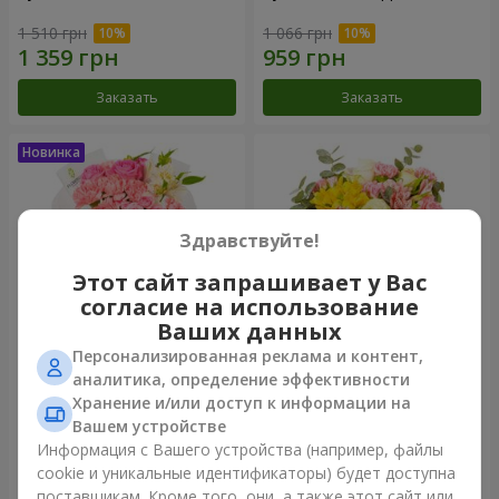
1 510 грн
1 066 грн
Заказать
Заказать
Здравствуйте!
Этот сайт запрашивает у Вас
согласие на использование
Ваших данных
Персонализированная реклама и контент,
Букет "Розовый зефир"
Букет "Дзинтарс"
аналитика, определение эффективности
Хранение и/или доступ к информации на
1 528 грн
2 116 грн
Вашем устройстве
Информация с Вашего устройства (например, файлы
cookie и уникальные идентификаторы) будет доступна
Заказать
Заказать
поставщикам. Кроме того, они, а также этот сайт или