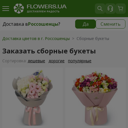
Доставка в
Россошенцы
?
Да
Сменить
Доставка в
Россошенцы
|
бесплатно
Доставка цветов в г. Россошенцы
> Сборные букеты
Заказать сборные букеты
Cортировка:
дешевые
дорогие
популярные