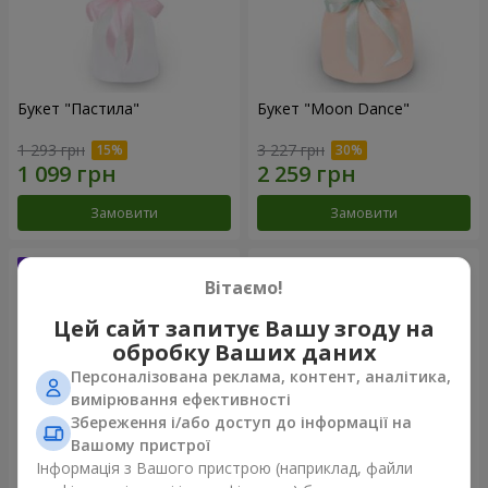
Букет "Пастила"
Букет "Moon Dance"
1 293 грн
3 227 грн
Замовити
Замовити
Вітаємо!
Цей сайт запитує Вашу згоду на
обробку Ваших даних
Персоналізована реклама, контент, аналітика,
вимірювання ефективності
Збереження і/або доступ до інформації на
Вашому пристрої
Інформація з Вашого пристрою (наприклад, файли
Букет "Kamaliya"
Бенто-букет "Bertha"