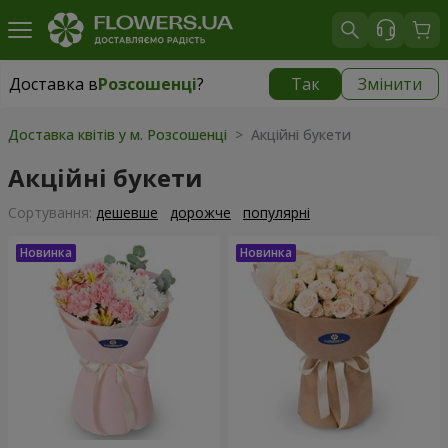
Доставка в
Розсошенці
?
Так
Змінити
Доставка в
Розсошенці
|
безкоштовно
Доставка квітів у м. Розсошенці
> Акційні букети
Акційні букети
Сортування:
дешевше
дорожче
популярні